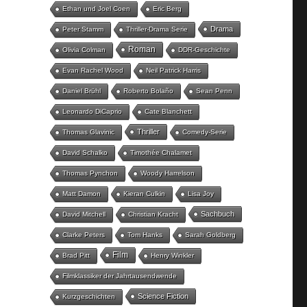
Ethan und Joel Coen
Eric Berg
Drama
Peter Stamm
Thriller-Drama Serie
Roman
Olivia Colman
DDR-Geschichte
Evan Rachel Wood
Neil Patrick Harris
Daniel Brühl
Roberto Bolaño
Sean Penn
Leonardo DiCaprio
Cate Blanchett
Thriller
Thomas Glavinic
Comedy-Serie
David Schalko
Timothée Chalamet
Thomas Pynchon
Woody Harrelson
Matt Damon
Kieran Culkin
Lisa Joy
Sachbuch
David Mitchell
Christian Kracht
Clarke Peters
Tom Hanks
Sarah Goldberg
Film
Brad Pitt
Henry Winkler
Filmklassiker der Jahrtausendwende
Science Fiction
Kurzgeschichten