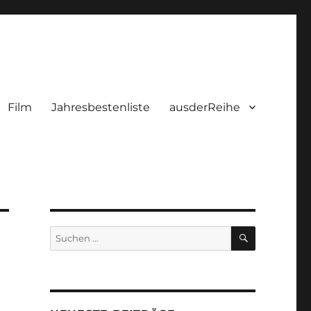
Film
Jahresbestenliste
ausderReihe
SUCHEN
Suchen
nach: