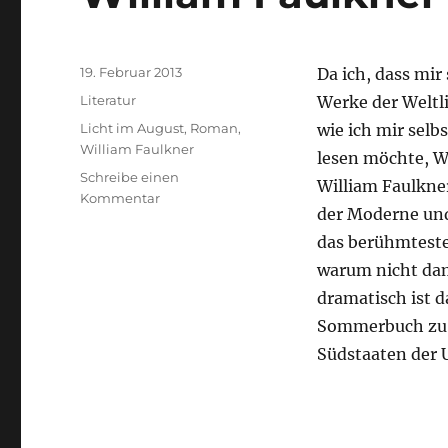
Veröffentlicht
19. Februar 2013
Da ich, dass mir
am
Kategorien
Literatur
Werke der Weltli
Schlagwörter
Licht im August
,
Roman
,
wie ich mir selb
William Faulkner
lesen möchte, We
Schreibe einen
William Faulkner
zu
Kommentar
der Moderne und 
William
Faulkner
das berühmteste
–
warum nicht dam
Licht
dramatisch ist d
im
August
Sommerbuch zu t
Südstaaten der 