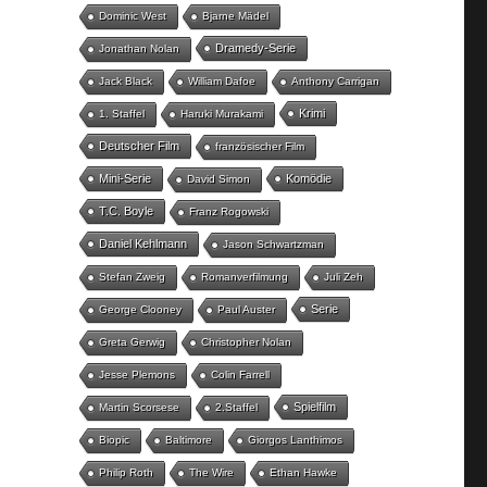
Dominic West
Bjarne Mädel
Dramedy-Serie
Jonathan Nolan
Jack Black
William Dafoe
Anthony Carrigan
Krimi
1. Staffel
Haruki Murakami
Deutscher Film
französischer Film
Mini-Serie
Komödie
David Simon
T.C. Boyle
Franz Rogowski
Daniel Kehlmann
Jason Schwartzman
Stefan Zweig
Romanverfilmung
Juli Zeh
Serie
George Clooney
Paul Auster
Greta Gerwig
Christopher Nolan
Jesse Plemons
Colin Farrell
Spielfilm
Martin Scorsese
2.Staffel
Biopic
Baltimore
Giorgos Lanthimos
Philip Roth
The Wire
Ethan Hawke