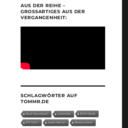
AUS DER REIHE –
GROSSARTIGES AUS DER V
ERGANGENHEIT:
SCHLAGWÖRTER AUF
TOMMR.DE
Krimi-Serie
Noah Baumbach
Liebesfilm
Bill Hader
Javier Marías
Mystery-Serie