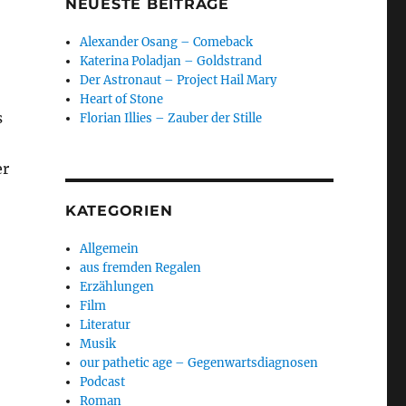
NEUESTE BEITRÄGE
Alexander Osang – Comeback
Katerina Poladjan – Goldstrand
Der Astronaut – Project Hail Mary
Heart of Stone
s
Florian Illies – Zauber der Stille
er
KATEGORIEN
Allgemein
aus fremden Regalen
Erzählungen
Film
ulkner – Licht im August“
Literatur
Musik
our pathetic age – Gegenwartsdiagnosen
Podcast
Roman