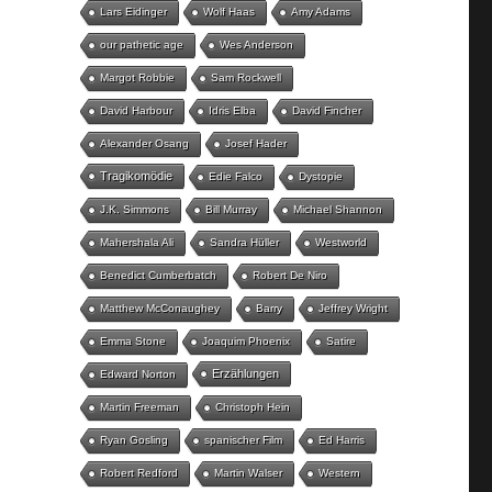
Lars Eidinger
Wolf Haas
Amy Adams
our pathetic age
Wes Anderson
Margot Robbie
Sam Rockwell
David Harbour
Idris Elba
David Fincher
Alexander Osang
Josef Hader
Tragikomödie
Edie Falco
Dystopie
J.K. Simmons
Bill Murray
Michael Shannon
Mahershala Ali
Sandra Hüller
Westworld
Benedict Cumberbatch
Robert De Niro
Matthew McConaughey
Barry
Jeffrey Wright
Emma Stone
Joaquim Phoenix
Satire
Erzählungen
Edward Norton
Martin Freeman
Christoph Hein
Ryan Gosling
spanischer Film
Ed Harris
Robert Redford
Martin Walser
Western