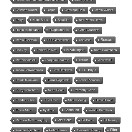
Christian Kracht
Biopic
Christoph Hein
Martin Walser
Krimi-Serie
Spielfilm
Barry
Neil Patrick Harris
Daniel Kehlmann
Tragikomödie
Cate Blanchett
Roman
Martin Freeman
DDR-Geschichte
The Wire
Erzählungen
Lisa Joy
Robert De Niro
Noah Baumbach
Thriller
Mahershala Ali
Joaquim Phoenix
Westworld
T.C. Boyle
Jason Schwartzman
Sam Rockwell
Haruki Murakami
Franz Rogowski
Jesse Plemons
Dramedy-Serie
Kurzgeschichten
Sean Penn
Sandra Hüller
Edie Falco
Stefan Zweig
Daniel Brühl
Sachbuch
Emma Stone
Dystopie
Woody Harrelson
Mini-Serie
Matthew McConaughey
Ed Harris
Bill Murray
Film
Thomas Pynchon
Peter Stamm
Alexander Osang