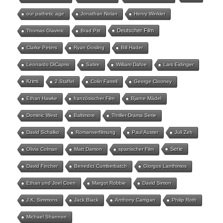
our pathetic age
Jonathan Nolan
Henry Winkler
Deutscher Film
Thomas Glavinic
Brad Pitt
Clarke Peters
Ryan Gosling
Bill Hader
Leonardo DiCaprio
Satire
William Dafoe
Lars Eidinger
Krimi
2.Staffel
Colin Farrell
George Clooney
Ethan Hawke
französischer Film
Bjarne Mädel
Dominic West
Baltimore
Thriller-Drama Serie
David Schalko
Romanverfilmung
Paul Auster
Juli Zeh
Serie
Olivia Colman
Matt Damon
spanischer Film
David Fincher
Benedict Cumberbatch
Giorgos Lanthimos
Ethan und Joel Coen
Margot Robbie
David Simon
J.K. Simmons
Jack Black
Anthony Carrigan
Philip Roth
Michael Shannon