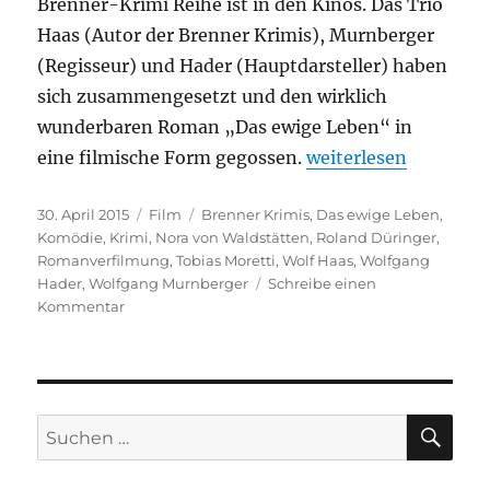
Brenner-Krimi Reihe ist in den Kinos. Das Trio
Haas (Autor der Brenner Krimis), Murnberger
(Regisseur) und Hader (Hauptdarsteller) haben
sich zusammengesetzt und den wirklich
wunderbaren Roman „Das ewige Leben“ in
„Das ewige Leben“
eine filmische Form gegossen.
weiterlesen
Veröffentlicht
Kategorien
Schlagwörter
30. April 2015
Film
Brenner Krimis
,
Das ewige Leben
,
am
Komödie
,
Krimi
,
Nora von Waldstätten
,
Roland Düringer
,
Romanverfilmung
,
Tobias Moretti
,
Wolf Haas
,
Wolfgang
Hader
,
Wolfgang Murnberger
Schreibe einen
zu
Kommentar
Das
ewige
Leben
SU
Suchen
nach: