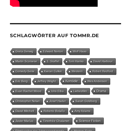
SCHLAGWÖRTER AUF TOMMR.DE
Greta Gerwig
Edward Norton
Wolf Haas
Martin Scorsese
1. Staffel
Tom Hanks
David Harbour
Comedy-Serie
Kieran Culkin
Western
Robert Redford
Komödie
Eric Berg
Jeffrey Wright
Wes Anderson
Drama
Evan Rachel Wood
Idris Elba
Liebesfilm
Christopher Nolan
Josef Hader
Sarah Goldberg
David Mitchell
Roberto Bolaño
Amy Adams
Science Fiction
Javier Marías
Timothée Chalamet
Filmklassiker der Jahrtausendwende
Mystery-Serie