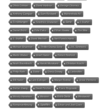
Olivia Colman
David Harbour
George Clooney
Anthony Carrigan
Sam Rockwell
Mahershala Ali
Erzählungen
Serie
Timothée Chalamet
2.Staffel
Daniel Brühl
Edie Falco
Ethan Hawke
The Wire
1. Staffel
David Mitchell
Neil Patrick Harris
Michael Shannon
Thriller-Drama Serie
J.K. Simmons
Martin Walser
Josef Hader
Robert Redford
Noah Baumbach
Haruki Murakami
Christian Kracht
Philip Roth
Satire
Greta Gerwig
Liebesfilm
Bill Hader
Lars Eidinger
Margot Robbie
Jesse Plemons
Stefan Zweig
David Fincher
Franz Rogowski
Krimi-Serie
Woody Harrelson
Western
Westworld
Spielfilm
Romanverfilmung
Ethan und Joel Coen