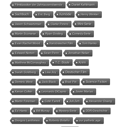
Daniel Kehlmann
Filmklassiker der Jahrtausendwende
Sachbuch
Komödie
Eric Berg
Henry Winkler
Mini-Serie
Jason Schwartzman
Clarke Peters
Martin Scorsese
Ryan Gosling
Comedy-Serie
Evan Rachel Wood
französischer Film
Tom Hanks
Edward Norton
Sean Penn
Jonathan Nolan
T.C. Boyle
Krimi
Matthew McConaughey
Deutscher Film
Sarah Goldberg
Lisa Joy
Science Fiction
Dominic West
Jack Black
Brad Pitt
Kieran Culkin
Leonardo DiCaprio
Javier Marías
Martin Freeman
Colin Farrell
Juli Zeh
Alexander Osang
Ed Harris
Bill Murray
Mystery-Serie
DDR-Geschichte
Giorgos Lanthimos
Roberto Bolaño
our pathetic age