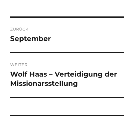
Beitragsnavigation
ZURÜCK
September
Vorheriger
Beitrag:
WEITER
Wolf Haas – Verteidigung der
Nächster
Beitrag:
Missionarsstellung