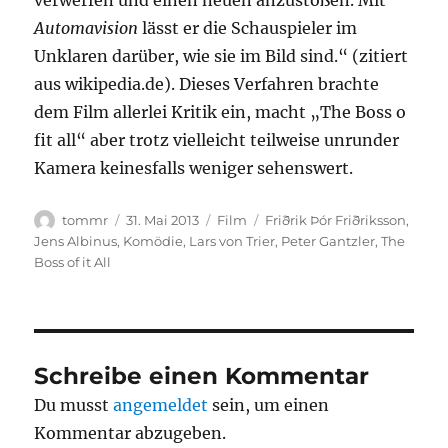
verwerfen und einen neuen anzustoßen. Mit
Automavision
lässt er die Schauspieler im
Unklaren darüber, wie sie im Bild sind.“ (zitiert
aus wikipedia.de). Dieses Verfahren brachte
dem Film allerlei Kritik ein, macht „The Boss o
fit all“ aber trotz vielleicht teilweise unrunder
Kamera keinesfalls weniger sehenswert.
Autor
Veröffentlicht
Kategorien
Schlagwörter
tommr
31. Mai 2013
Film
Friðrik Þór Friðriksson
,
am
Jens Albinus
,
Komödie
,
Lars von Trier
,
Peter Gantzler
,
The
Boss of it All
Schreibe einen Kommentar
Du musst
angemeldet
sein, um einen
Kommentar abzugeben.