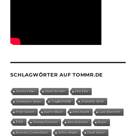
SCHLAGWÖRTER AUF TOMMR.DE
Sandra Hüller
David Schalko
Idris Elba
Tragikomödie
Dramedy-Serie
Christopher Nolan
Peter Stamm
Bjarne Mädel
Amy Adams
Cate Blanchett
Film
Thomas Pynchon
Wes Anderson
Biopic
Benedict Cumberbatch
Jeffrey Wright
David Simon