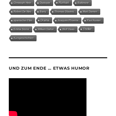
Roman
Christoph Hein
Dystopie
Baltimore
Robert De Niro
Barry
Thomas Glavinic
Matt Damon
Drama
spanischer Film
Joaquim Phoenix
Paul Auster
Thriller
Emma Stone
William Dafoe
Wolf Haas
Kurzgeschichten
UND ZUM ENDE … ETWAS HUMOR