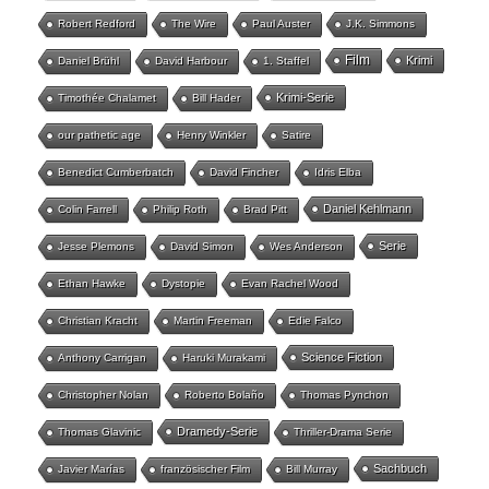
Robert Redford
The Wire
Paul Auster
J.K. Simmons
Film
Krimi
Daniel Brühl
David Harbour
1. Staffel
Krimi-Serie
Timothée Chalamet
Bill Hader
our pathetic age
Henry Winkler
Satire
Benedict Cumberbatch
David Fincher
Idris Elba
Daniel Kehlmann
Colin Farrell
Philip Roth
Brad Pitt
Serie
Jesse Plemons
David Simon
Wes Anderson
Ethan Hawke
Dystopie
Evan Rachel Wood
Christian Kracht
Martin Freeman
Edie Falco
Science Fiction
Anthony Carrigan
Haruki Murakami
Christopher Nolan
Roberto Bolaño
Thomas Pynchon
Dramedy-Serie
Thomas Glavinic
Thriller-Drama Serie
Sachbuch
Javier Marías
französischer Film
Bill Murray