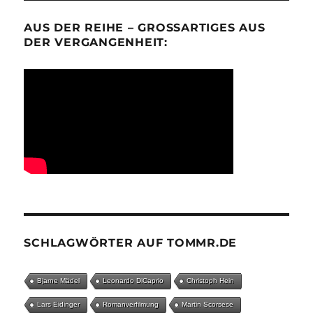
AUS DER REIHE – GROSSARTIGES AUS D
ER VERGANGENHEIT:
SCHLAGWÖRTER AUF TOMMR.DE
Bjarne Mädel
Leonardo DiCaprio
Christoph Hein
Lars Eidinger
Romanverfilmung
Martin Scorsese