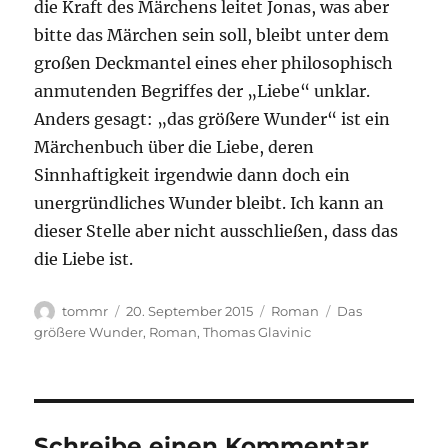
die Kraft des Märchens leitet Jonas, was aber
bitte das Märchen sein soll, bleibt unter dem
großen Deckmantel eines eher philosophisch
anmutenden Begriffes der „Liebe“ unklar.
Anders gesagt: „das größere Wunder“ ist ein
Märchenbuch über die Liebe, deren
Sinnhaftigkeit irgendwie dann doch ein
unergründliches Wunder bleibt. Ich kann an
dieser Stelle aber nicht ausschließen, dass das
die Liebe ist.
Autor
Veröffentlicht
Kategorien
Schlagwörter
tommr
20. September 2015
Roman
Das
am
größere Wunder
,
Roman
,
Thomas Glavinic
Schreibe einen Kommentar