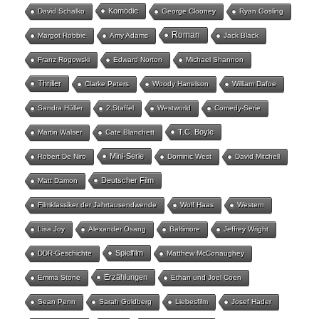
Komödie
David Schalko
George Clooney
Ryan Gosling
Roman
Margot Robbie
Amy Adams
Jack Black
Franz Rogowski
Edward Norton
Michael Shannon
Thriller
Clarke Peters
Woody Harrelson
William Dafoe
Sandra Hüller
2.Staffel
Westworld
Comedy-Serie
T.C. Boyle
Martin Walser
Cate Blanchett
Mini-Serie
Robert De Niro
Dominic West
David Mitchell
Deutscher Film
Matt Damon
Filmklassiker der Jahrtausendwende
Wolf Haas
Western
Lisa Joy
Alexander Osang
Baltimore
Jeffrey Wright
Spielfilm
DDR-Geschichte
Matthew McConaughey
Erzählungen
Emma Stone
Ethan und Joel Coen
Sean Penn
Sarah Goldberg
Liebesfilm
Josef Hader