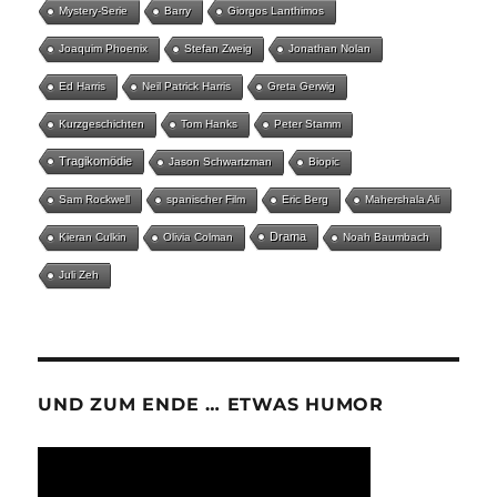
Mystery-Serie
Barry
Giorgos Lanthimos
Joaquim Phoenix
Stefan Zweig
Jonathan Nolan
Ed Harris
Neil Patrick Harris
Greta Gerwig
Kurzgeschichten
Tom Hanks
Peter Stamm
Tragikomödie
Jason Schwartzman
Biopic
Sam Rockwell
spanischer Film
Eric Berg
Mahershala Ali
Drama
Kieran Culkin
Olivia Colman
Noah Baumbach
Juli Zeh
UND ZUM ENDE … ETWAS HUMOR