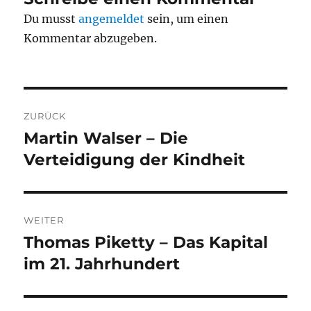
Du musst
angemeldet
sein, um einen
Kommentar abzugeben.
Beitragsnavigation
ZURÜCK
Martin Walser – Die
Vorheriger
Beitrag:
Verteidigung der Kindheit
WEITER
Thomas Piketty – Das Kapital
Nächster
Beitrag:
im 21. Jahrhundert