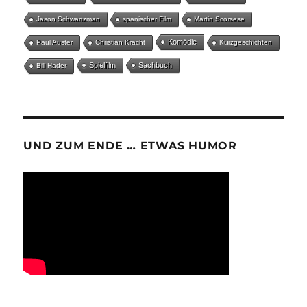
Jason Schwartzman
spanischer Film
Martin Scorsese
Komödie
Paul Auster
Christian Kracht
Kurzgeschichten
Spielfilm
Sachbuch
Bill Hader
UND ZUM ENDE … ETWAS HUMOR