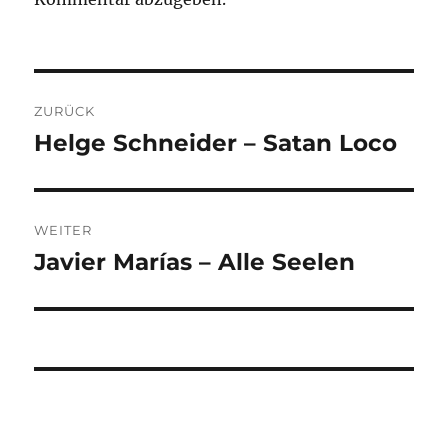
Beitragsnavigation
ZURÜCK
Helge Schneider – Satan Loco
Vorheriger
Beitrag:
WEITER
Javier Marías – Alle Seelen
Nächster
Beitrag: