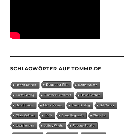
SCHLAGWÖRTER AUF TOMMR.DE
Deutscher Film
Robert De Niro
Martin Walser
Greta Gerwig
Timothée Chalamet
David Fincher
David Simon
Clarke Peters
Ryan Gosling
Bill Murray
Krimi
Olivia Colman
Franz Rogowski
The Wire
Erzählungen
Jeffrey Wright
Roberto Bolaño