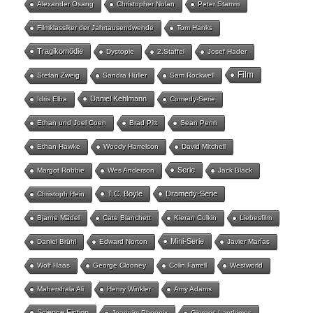
Alexander Osang
Christopher Nolan
Peter Stamm
Filmklassiker der Jahrtausendwende
Tom Hanks
Tragikomödie
Dystopie
2.Staffel
Josef Hader
Film
Stefan Zweig
Sandra Hüller
Sam Rockwell
Daniel Kehlmann
Idris Elba
Comedy-Serie
Ethan und Joel Coen
Brad Pitt
Sean Penn
Ethan Hawke
Woody Harrelson
David Mitchell
Serie
Margot Robbie
Wes Anderson
Jack Black
T.C. Boyle
Dramedy-Serie
Christoph Hein
Bjarne Mädel
Cate Blanchett
Kieran Culkin
Liebesfilm
Mini-Serie
Daniel Brühl
Edward Norton
Javier Marías
Wolf Haas
George Clooney
Colin Farrell
Westworld
Mahershala Ali
Henry Winkler
Amy Adams
Science Fiction
Joaquim Phoenix
Giorgos Lanthimos