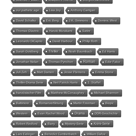
our pathetic age
Lisa Joy
Anthony Carrigan
David Schalko
Eric Berg
J.K. Simmons
Dominic West
Thomas Glavinic
Haruki Murakami
Satire
Leonardo DiCaprio
David Harbour
Philip Roth
Thriller
Sarah Goldberg
Noah Baumbach
Ed Harris
Roman
Jonathan Nolan
Thomas Pynchon
Edie Falco
Juli Zeh
Matt Damon
Jesse Plemons
Emma Stone
Thriller-Drama Serie
Neil Patrick Harris
1. Staffel
französischer Film
Matthew McConaughey
Michael Shannon
Baltimore
Romanverfilmung
Martin Freeman
Biopic
Drama
Western
Evan Rachel Wood
DDR-Geschichte
Krimi-Serie
Robert Redford
Barry
Mystery-Serie
Lars Eidinger
Benedict Cumberbatch
William Dafoe