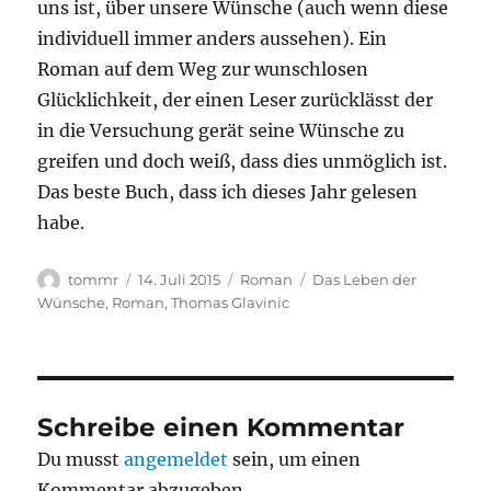
uns ist, über unsere Wünsche (auch wenn diese
individuell immer anders aussehen). Ein
Roman auf dem Weg zur wunschlosen
Glücklichkeit, der einen Leser zurücklässt der
in die Versuchung gerät seine Wünsche zu
greifen und doch weiß, dass dies unmöglich ist.
Das beste Buch, dass ich dieses Jahr gelesen
habe.
Autor
Veröffentlicht
Kategorien
Schlagwörter
tommr
14. Juli 2015
Roman
Das Leben der
am
Wünsche
,
Roman
,
Thomas Glavinic
Schreibe einen Kommentar
Du musst
angemeldet
sein, um einen
Kommentar abzugeben.