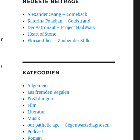
NEUESTE BEITRÄGE
Alexander Osang – Comeback
Katerina Poladjan – Goldstrand
Der Astronaut – Project Hail Mary
Heart of Stone
er
Florian Illies – Zauber der Stille
h
KATEGORIEN
Allgemein
aus fremden Regalen
Erzählungen
Film
Literatur
Musik
our pathetic age – Gegenwartsdiagnosen
Podcast
Roman