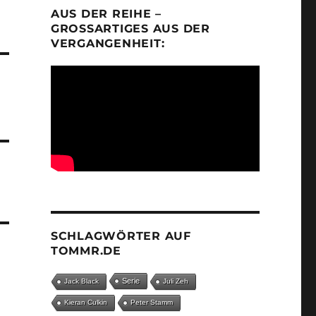
AUS DER REIHE –
GROSSARTIGES AUS DER V
ERGANGENHEIT:
SCHLAGWÖRTER AUF
TOMMR.DE
Serie
Jack Black
Juli Zeh
Kieran Culkin
Peter Stamm