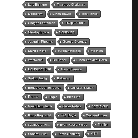
Lars Eidinger
Timothée Chalamet
Liebesfilm
Ethan Hawke
Tom Hanks
Tragikomödie
Giorgos Lanthimos
Sachbuch
Christoph Hein
Joaquim Phoenix
George Clooney
David Fincher
our pathetic age
Western
Westworld
Bill Hader
Ethan und Joel Coen
Deutscher Film
Martin Freeman
Stefan Zweig
Baltimore
Benedict Cumberbatch
Christian Kracht
Drama
Biopic
Idris Elba
Krimi-Serie
Noah Baumbach
Clarke Peters
T.C. Boyle
Franz Rogowski
Wes Anderson
Thriller
spanischer Film
Evan Rachel Wood
Krimi
Sandra Hüller
Sarah Goldberg