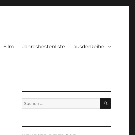
Film
Jahresbestenliste
ausderReihe
SUCHEN
Suchen
nach: