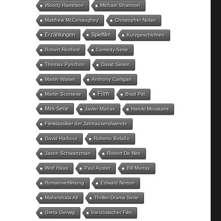
Woody Harrelson
Michael Shannon
Matthew McConaughey
Christopher Nolan
Erzählungen
Spielfilm
Kurzgeschichten
Robert Redford
Comedy-Serie
Thomas Pynchon
David Simon
Martin Walser
Anthony Carrigan
Film
Martin Scorsese
Brad Pitt
Mini-Serie
Javier Marías
Haruki Murakami
Filmklassiker der Jahrtausendwende
David Harbour
Roberto Bolaño
Jason Schwartzman
Robert De Niro
Wolf Haas
Paul Auster
Bill Murray
Romanverfilmung
Edward Norton
Mahershala Ali
Thriller-Drama Serie
Greta Gerwig
französischer Film