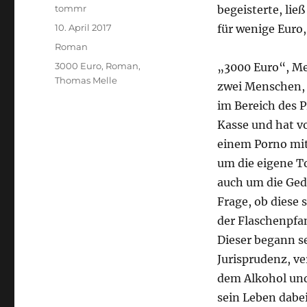
Autor
tommr
begeisterte, li
Veröffentlicht
10. April 2017
für wenige Euro,
am
Kategorien
Roman
Schlagwörter
3000 Euro
,
Roman
,
„3000 Euro“, Me
Thomas Melle
zwei Menschen, d
im Bereich des Pr
Kasse und hat vo
einem Porno mit
um die eigene To
auch um die Ged
Frage, ob diese s
der Flaschenpfan
Dieser begann se
Jurisprudenz, v
dem Alkohol und
sein Leben dabei