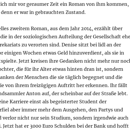
eß ich mir vor geraumer Zeit ein Roman von ihm kommen,
 denn er war in gebrauchten Zustand.
lles zweitem Roman, aus dem Jahr 2014, erzählt über
ie in der soziologischen Aufteilung der Gesellschaft eh
ekariats zu verorten sind. Denise sitzt bei lidl an der
r einigen Wochen etwas Geld hinzuverdient, als sie in
spielte. Jetzt kreisen ihre Gedanken nicht mehr nur noc
chter, die für ihr Alter etwas hinten dran ist, sondern
anken der Menschen die sie täglich begegnet und die
ie von ihrem freizügigen Auftritt her erkennen. Ihr fällt
dsammler Anton auf, der scheinbar auf der Straße lebt.
ine Karriere einst als begeisterter Student der
erfiel aber immer mehr dem Ausgehen, den Partys und
 verlor nicht nur sein Studium, sondern irgendwie auch
. Jetzt hat er 3000 Euro Schulden bei der Bank und hofft