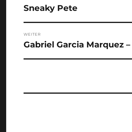
Sneaky Pete
Vorheriger
Beitrag:
WEITER
Gabriel Garcia Marquez –
Nächster
Beitrag: