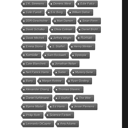
J.K. Simmons
Dominic West
Edie Falco
Colin Farrell
Eric Berg
William Dafoe
DDR-Geschichte
Matt Damon
Sean Penn
David Schalko
Olivia Colman
Daniel Brühl
Roman
David Mitchell
Jeffrey Wright
Emma Stone
1. Staffel
Henry Winkler
Komödie
Sam Rockwell
Dystopie
Cate Blanchett
Jonathan Nolan
Neil Patrick Harris
Satire
Mystery-Serie
Barry
Margot Robbie
Ryan Gosling
Alexander Osang
Thomas Glavinic
Daniel Kehlmann
2.Staffel
The Wire
Bjarne Mädel
Ed Harris
Jesse Plemons
Science Fiction
Philip Roth
Leonardo DiCaprio
Amy Adams