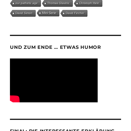
our pathetic age
Thomas Glavinic
Christoph Hein
Mini-Serie
David Simon
David Fincher
UND ZUM ENDE … ETWAS HUMOR