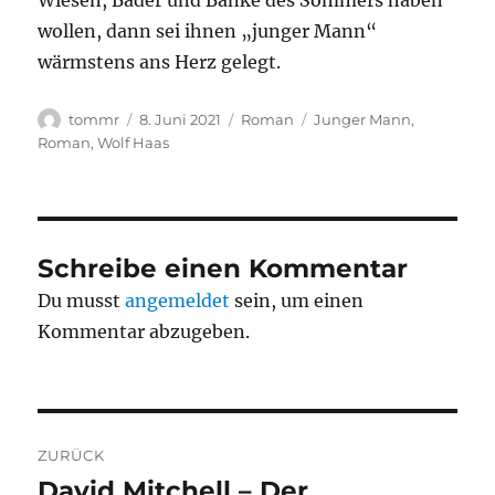
Wiesen, Bäder und Bänke des Sommers haben
wollen, dann sei ihnen „junger Mann“
wärmstens ans Herz gelegt.
Autor
Veröffentlicht
Kategorien
Schlagwörter
tommr
8. Juni 2021
Roman
Junger Mann
,
am
Roman
,
Wolf Haas
Schreibe einen Kommentar
Du musst
angemeldet
sein, um einen
Kommentar abzugeben.
Beitragsnavigation
ZURÜCK
David Mitchell – Der
Vorheriger