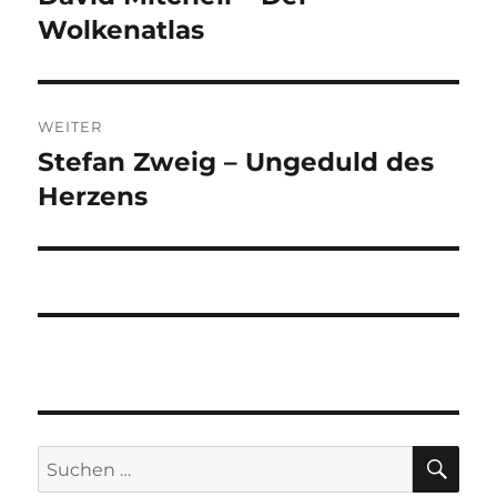
Beitrag:
Wolkenatlas
WEITER
Stefan Zweig – Ungeduld des
Nächster
Beitrag:
Herzens
SU
Suchen
nach: