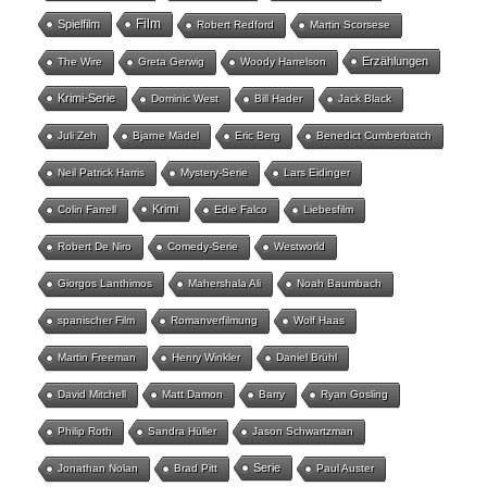
Film
Spielfilm
Robert Redford
Martin Scorsese
Erzählungen
The Wire
Greta Gerwig
Woody Harrelson
Krimi-Serie
Dominic West
Bill Hader
Jack Black
Juli Zeh
Bjarne Mädel
Eric Berg
Benedict Cumberbatch
Neil Patrick Harris
Mystery-Serie
Lars Eidinger
Krimi
Colin Farrell
Edie Falco
Liebesfilm
Robert De Niro
Comedy-Serie
Westworld
Giorgos Lanthimos
Mahershala Ali
Noah Baumbach
spanischer Film
Romanverfilmung
Wolf Haas
Martin Freeman
Henry Winkler
Daniel Brühl
David Mitchell
Matt Damon
Barry
Ryan Gosling
Philip Roth
Sandra Hüller
Jason Schwartzman
Serie
Jonathan Nolan
Brad Pitt
Paul Auster