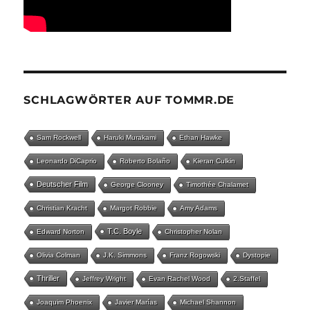
SCHLAGWÖRTER AUF TOMMR.DE
Sam Rockwell
Haruki Murakami
Ethan Hawke
Leonardo DiCaprio
Roberto Bolaño
Kieran Culkin
Deutscher Film
George Clooney
Timothée Chalamet
Christian Kracht
Margot Robbie
Amy Adams
T.C. Boyle
Edward Norton
Christopher Nolan
Olivia Colman
J.K. Simmons
Franz Rogowski
Dystopie
Thriller
Jeffrey Wright
Evan Rachel Wood
2.Staffel
Joaquim Phoenix
Javier Marías
Michael Shannon