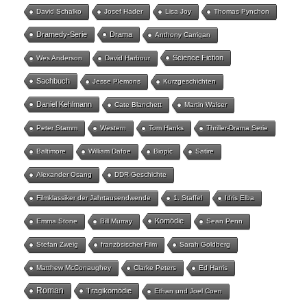
David Schalko
Josef Hader
Lisa Joy
Thomas Pynchon
Dramedy-Serie
Drama
Anthony Carrigan
Science Fiction
Wes Anderson
David Harbour
Sachbuch
Jesse Plemons
Kurzgeschichten
Daniel Kehlmann
Cate Blanchett
Martin Walser
Peter Stamm
Western
Tom Hanks
Thriller-Drama Serie
Baltimore
William Dafoe
Biopic
Satire
Alexander Osang
DDR-Geschichte
Filmklassiker der Jahrtausendwende
1. Staffel
Idris Elba
Komödie
Emma Stone
Bill Murray
Sean Penn
Stefan Zweig
französischer Film
Sarah Goldberg
Matthew McConaughey
Clarke Peters
Ed Harris
Roman
Tragikomödie
Ethan und Joel Coen