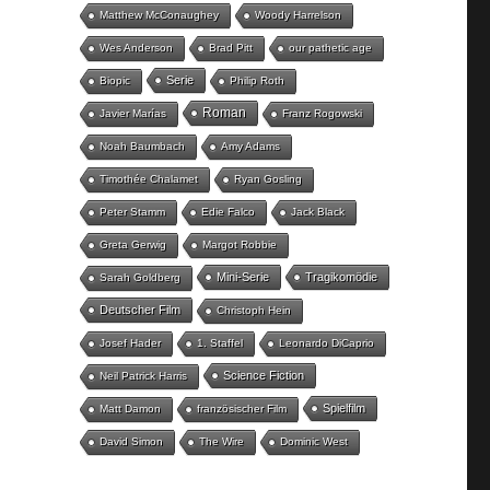
Matthew McConaughey
Woody Harrelson
Wes Anderson
Brad Pitt
our pathetic age
Serie
Biopic
Philip Roth
Roman
Javier Marías
Franz Rogowski
Noah Baumbach
Amy Adams
Timothée Chalamet
Ryan Gosling
Peter Stamm
Edie Falco
Jack Black
Greta Gerwig
Margot Robbie
Mini-Serie
Tragikomödie
Sarah Goldberg
Deutscher Film
Christoph Hein
Josef Hader
1. Staffel
Leonardo DiCaprio
Science Fiction
Neil Patrick Harris
Spielfilm
Matt Damon
französischer Film
David Simon
The Wire
Dominic West