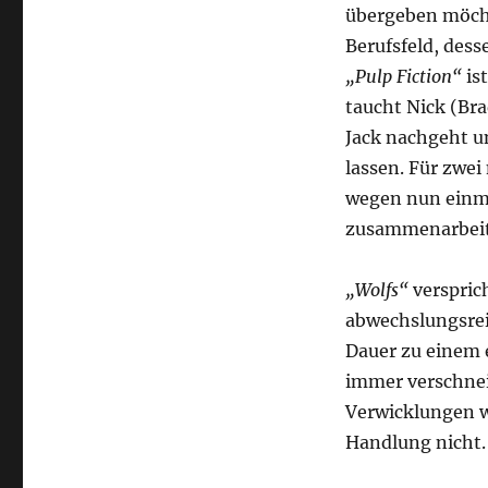
übergeben möcht
Berufsfeld, dess
„Pulp Fiction“
ist
taucht Nick (Bra
Jack nachgeht u
lassen. Für zwei
wegen nun einma
zusammenarbeit
„Wolfs“
verspric
abwechslungsrei
Dauer zu einem 
immer verschnei
Verwicklungen w
Handlung nicht.