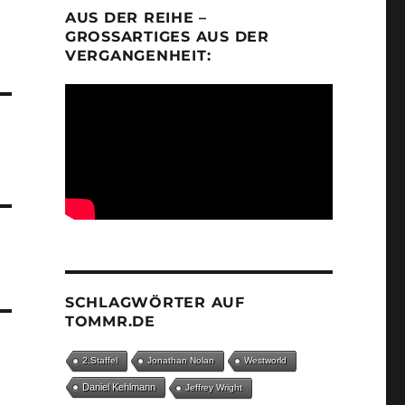
AUS DER REIHE –
GROSSARTIGES AUS DER V
ERGANGENHEIT:
SCHLAGWÖRTER AUF
TOMMR.DE
2.Staffel
Jonathan Nolan
Westworld
Daniel Kehlmann
Jeffrey Wright