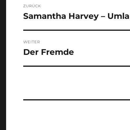
Beitragsnavigation
ZURÜCK
Samantha Harvey – Uml
Vorheriger
Beitrag:
WEITER
Der Fremde
Nächster
Beitrag: