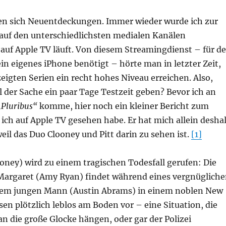
n sich Neuentdeckungen. Immer wieder wurde ich zur
auf den unterschiedlichsten medialen Kanälen
 auf Apple TV läuft. Von diesem Streamingdienst – für d
n eigenes iPhone benötigt – hörte man in letzter Zeit,
zeigten Serien ein recht hohes Niveau erreichen. Also,
 der Sache ein paar Tage Testzeit geben? Bevor ich an
„Pluribus“
komme, hier noch ein kleiner Bericht zum
 ich auf Apple TV gesehen habe. Er hat mich allein desha
il das Duo Clooney und Pitt darin zu sehen ist.
[1]
oney) wird zu einem tragischen Todesfall gerufen: Die
Margaret (Amy Ryan) findet während eines vergnüglich
nem jungen Mann (Austin Abrams) in einem noblen New
sen plötzlich leblos am Boden vor – eine Situation, die
n die große Glocke hängen, oder gar der Polizei