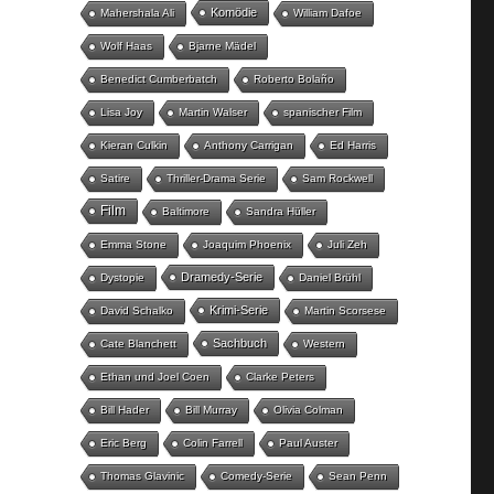
Komödie
Mahershala Ali
William Dafoe
Wolf Haas
Bjarne Mädel
Benedict Cumberbatch
Roberto Bolaño
Lisa Joy
Martin Walser
spanischer Film
Kieran Culkin
Anthony Carrigan
Ed Harris
Satire
Thriller-Drama Serie
Sam Rockwell
Film
Baltimore
Sandra Hüller
Emma Stone
Joaquim Phoenix
Juli Zeh
Dramedy-Serie
Dystopie
Daniel Brühl
Krimi-Serie
David Schalko
Martin Scorsese
Sachbuch
Cate Blanchett
Western
Ethan und Joel Coen
Clarke Peters
Bill Hader
Bill Murray
Olivia Colman
Eric Berg
Colin Farrell
Paul Auster
Thomas Glavinic
Comedy-Serie
Sean Penn