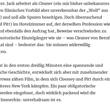
e. Jack arbeitet als
Cleaner
(ein mir bisher unbekanntes
en filmisches Vorbild aber unverkennbar der „Wolf“ aus
) und soll alle Spuren beseitigen. Doch überraschend
d Pitt) im Hotelzimmer auf, der derselben Profession wi
nd ebenfalls den Auftrag hat, Beweise verschwinden zu
 notorische Einzelgänger wie sie – was Cleaner von Beruf
l sind – bedeutet das: Sie müssen widerwillig
en.
ht in den ersten dreißig Minuten eine spannende und
che Geschichte, entwickelt sich aber mit zunehmender
etwas zähen Film, in dem sich Clooney und Pitt durch ei
teres New York kämpfen. Ein paar obligatorische
erden eingebaut, doch wirklich packend wird die
 Immerhin: unterhaltsam ist es.