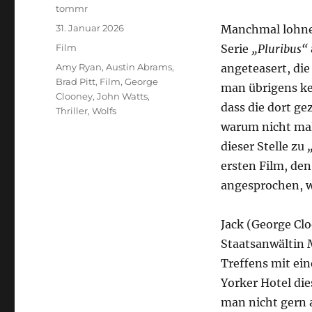
Autor
tommr
Veröffentlicht
31. Januar 2026
Manchmal lohne
am
Kategorien
Film
Serie
„Pluribus“
Schlagwörter
Amy Ryan
,
Austin Abrams
,
angeteasert, die
Brad Pitt
,
Film
,
George
man übrigens kei
Clooney
,
John Watts
,
dass die dort ge
Thriller
,
Wolfs
warum nicht mal
dieser Stelle zu
ersten Film, den
angesprochen, we
Jack (George Clo
Staatsanwältin 
Treffens mit ei
Yorker Hotel die
man nicht gern a