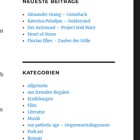
NEUESTE BEITRÄGE
Alexander Osang – Comeback
Katerina Poladjan – Goldstrand
Der Astronaut – Project Hail Mary
en
Heart of Stone
Florian Illies – Zauber der Stille
KATEGORIEN
lb
Allgemein
aus fremden Regalen
Erzählungen
Film
en
Literatur
Musik
our pathetic age – Gegenwartsdiagnosen
Podcast
Roman