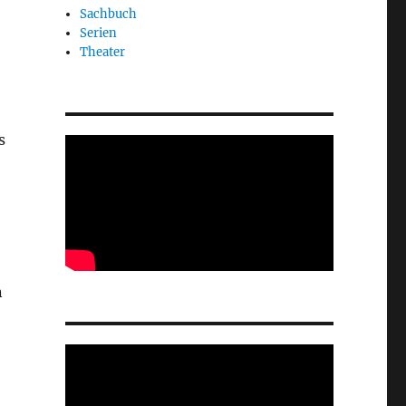
Sachbuch
Serien
Theater
e
s
n