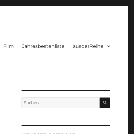
Film
Jahresbestenliste
ausderReihe
SUCHEN
Suchen
nach: