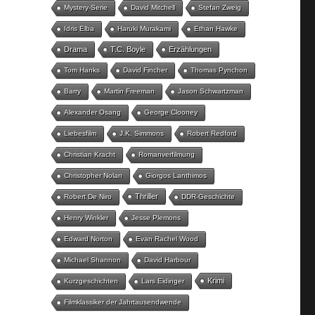
Mystery-Serie
David Mitchell
Stefan Zweig
Idris Elba
Haruki Murakami
Ethan Hawke
Drama
T.C. Boyle
Erzählungen
Tom Hanks
David Fincher
Thomas Pynchon
Barry
Martin Freeman
Jason Schwartzman
Alexander Osang
George Clooney
Liebesfilm
J.K. Simmons
Robert Redford
Christian Kracht
Romanverfilmung
Christopher Nolan
Giorgos Lanthimos
Thriller
Robert De Niro
DDR-Geschichte
Henry Winkler
Jesse Plemons
Edward Norton
Evan Rachel Wood
Michael Shannon
David Harbour
Krimi
Kurzgeschichten
Lars Eidinger
Filmklassiker der Jahrtausendwende