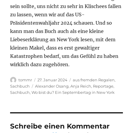
sein sollte, uns nicht zu sehr in Klischees fallen
zu lassen, wenn wir auf das US-
Präsidentenwahljahr 2024 schauen. Und so
kann man das Buch auch als eine kleine
Liebeserklärung an New York lesen, mit dem
kleinen Makel, dass es erst gewaltiger
Katastrophen bedarf, um das Gefühl zu haben
wirklich dazu zugehören.
Autor
Veröffentlicht
Kategorien
tommr
27. Januar 2024
aus fremden Regalen
,
am
Schlagwörter
Sachbuch
Alexander Osang
,
Anja Reich
,
Reportage
,
Sachbuch
,
Wo bist du? Ein Septembertag in New York
Schreibe einen Kommentar