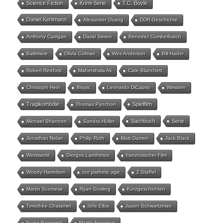
Science Fiction
Krimi-Serie
T.C. Boyle
Daniel Kehlmann
Alexander Osang
DDR-Geschichte
Anthony Carrigan
David Simon
Benedict Cumberbatch
Baltimore
Olivia Colman
Wes Anderson
Bill Hader
Robert Redford
Mahershala Ali
Cate Blanchett
Christoph Hein
Biopic
Leonardo DiCaprio
Western
Tragikomödie
Spielfilm
Thomas Pynchon
Sachbuch
Serie
Michael Shannon
Sandra Hüller
Jonathan Nolan
Philip Roth
Matt Damon
Jack Black
Westworld
Giorgos Lanthimos
französischer Film
Woody Harrelson
our pathetic age
2.Staffel
Martin Scorsese
Ryan Gosling
Kurzgeschichten
Timothée Chalamet
Idris Elba
Jason Schwartzman
Franz Rogowski
Martin Freeman