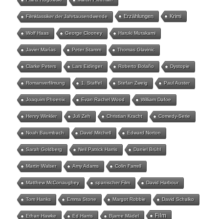
Erzählungen
Krimi
Filmklassiker der Jahrtausendwende
Wolf Haas
George Clooney
Haruki Murakami
Javier Marías
Peter Stamm
Thomas Glavinic
Clarke Peters
Lars Eidinger
Roberto Bolaño
Dystopie
Romanverfilmung
1. Staffel
Stefan Zweig
Paul Auster
Joaquim Phoenix
Evan Rachel Wood
William Dafoe
Henry Winkler
Juli Zeh
Christian Kracht
Comedy-Serie
Noah Baumbach
David Mitchell
Edward Norton
Sarah Goldberg
Neil Patrick Harris
Daniel Brühl
Martin Walser
Amy Adams
Colin Farrell
Matthew McConaughey
spanischer Film
David Harbour
Tom Hanks
Emma Stone
Margot Robbie
David Schalko
Film
Ethan Hawke
Ed Harris
Bjarne Mädel