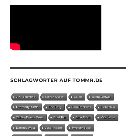
SCHLAGWÖRTER AUF TOMMR.DE
J.K. Simmons
Kieran Culkin
Satire
Greta Gerwig
Dramedy-Serie
Eric Berg
Sam Rockwell
Liebesfilm
Mini-Serie
Thriller-Drama Serie
Brad Pitt
Edie Falco
Dominic West
Josef Hader
Mystery-Serie