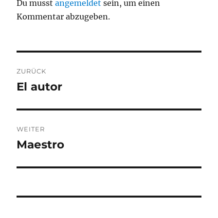
Du musst
angemeldet
sein, um einen
Kommentar abzugeben.
Beitragsnavigation
ZURÜCK
El autor
Vorheriger
Beitrag:
WEITER
Maestro
Nächster
Beitrag: