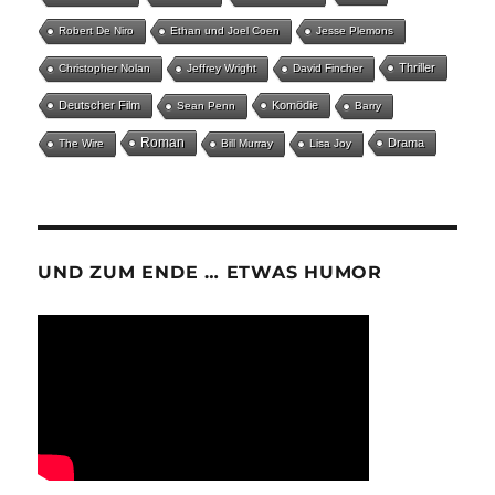
Robert De Niro
Ethan und Joel Coen
Jesse Plemons
Thriller
Christopher Nolan
Jeffrey Wright
David Fincher
Deutscher Film
Komödie
Sean Penn
Barry
Roman
Drama
The Wire
Bill Murray
Lisa Joy
UND ZUM ENDE … ETWAS HUMOR