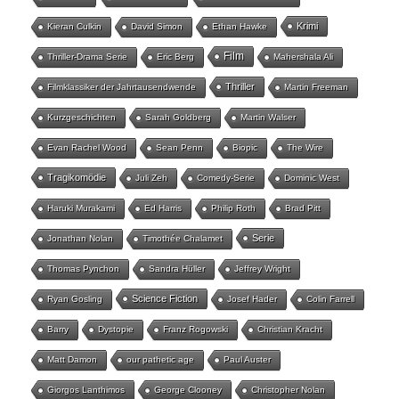
Krimi
Kieran Culkin
David Simon
Ethan Hawke
Film
Thriller-Drama Serie
Eric Berg
Mahershala Ali
Thriller
Filmklassiker der Jahrtausendwende
Martin Freeman
Kurzgeschichten
Sarah Goldberg
Martin Walser
Evan Rachel Wood
Sean Penn
Biopic
The Wire
Tragikomödie
Juli Zeh
Comedy-Serie
Dominic West
Haruki Murakami
Ed Harris
Philip Roth
Brad Pitt
Serie
Jonathan Nolan
Timothée Chalamet
Thomas Pynchon
Sandra Hüller
Jeffrey Wright
Science Fiction
Ryan Gosling
Josef Hader
Colin Farrell
Barry
Dystopie
Franz Rogowski
Christian Kracht
Matt Damon
our pathetic age
Paul Auster
Giorgos Lanthimos
George Clooney
Christopher Nolan