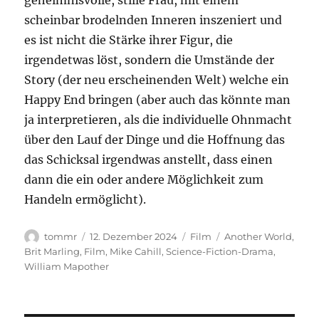
geheimnisvolle, stille Frau, mit einem
scheinbar brodelnden Inneren inszeniert und
es ist nicht die Stärke ihrer Figur, die
irgendetwas löst, sondern die Umstände der
Story (der neu erscheinenden Welt) welche ein
Happy End bringen (aber auch das könnte man
ja interpretieren, als die individuelle Ohnmacht
über den Lauf der Dinge und die Hoffnung das
das Schicksal irgendwas anstellt, dass einen
dann die ein oder andere Möglichkeit zum
Handeln ermöglicht).
Autor
Veröffentlicht
Kategorien
Schlagwörter
tommr
12. Dezember 2024
Film
Another World
,
am
Brit Marling
,
Film
,
Mike Cahill
,
Science-Fiction-Drama
,
William Mapother