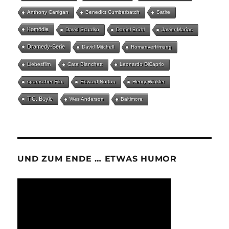
Anthony Carrigan
Benedict Cumberbatch
Satire
Komödie
David Schalko
Daniel Brühl
Javier Marías
Dramedy-Serie
David Mitchell
Romanverfilmung
Liebesfilm
Cate Blanchett
Leonardo DiCaprio
spanischer Film
Edward Norton
Henry Winkler
T.C. Boyle
Wes Anderson
Baltimore
UND ZUM ENDE … ETWAS HUMOR