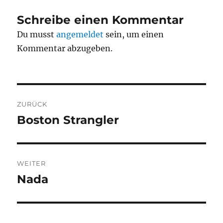
Schreibe einen Kommentar
Du musst
angemeldet
sein, um einen
Kommentar abzugeben.
Beitragsnavigation
ZURÜCK
Boston Strangler
Vorheriger
Beitrag:
WEITER
Nada
Nächster
Beitrag: