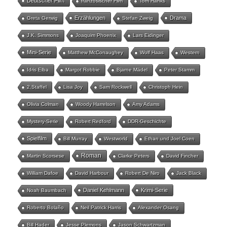
Deutscher Film
französischer Film
Tom Hanks
Erzählungen
Drama
Greta Gerwig
Stefan Zweig
J.K. Simmons
Joaquim Phoenix
Lars Eidinger
Mini-Serie
Matthew McConaughey
Wolf Haas
Western
Idris Elba
Margot Robbie
Bjarne Mädel
Peter Stamm
2.Staffel
Lisa Joy
Sam Rockwell
Christoph Hein
Olivia Colman
Woody Harrelson
Amy Adams
Mystery-Serie
Robert Redford
DDR-Geschichte
Spielfilm
Bill Murray
Westworld
Ethan und Joel Coen
Roman
Martin Scorsese
Clarke Peters
David Fincher
William Dafoe
David Harbour
Robert De Niro
Jack Black
Daniel Kehlmann
Krimi-Serie
Noah Baumbach
Roberto Bolaño
Neil Patrick Harris
Alexander Osang
Bill Hader
Jesse Plemons
Jason Schwartzman