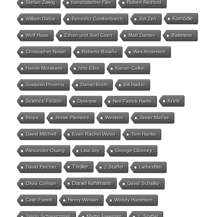
Stefan Zweig
französischer Film
Robert Redford
Komödie
William Dafoe
Benedict Cumberbatch
Juli Zeh
Wolf Haas
Ethan und Joel Coen
Matt Damon
Baltimore
Christopher Nolan
Roberto Bolaño
Wes Anderson
Haruki Murakami
Idris Elba
Kieran Culkin
Joaquim Phoenix
Daniel Brühl
Bill Hader
Science Fiction
Krimi
Dystopie
Neil Patrick Harris
Biopic
Jesse Plemons
Western
Javier Marías
David Mitchell
Evan Rachel Wood
Tom Hanks
Alexander Osang
Lisa Joy
George Clooney
Thriller
David Fincher
2.Staffel
Liebesfilm
Daniel Kehlmann
Olivia Colman
David Schalko
Colin Farrell
Henry Winkler
Woody Harrelson
Jason Schwartzman
Martin Freeman
1. Staffel