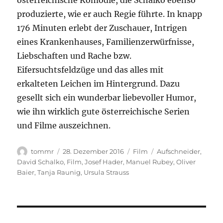
österreichische Komödie, die Schalko ebenso
produzierte, wie er auch Regie führte. In knapp
176 Minuten erlebt der Zuschauer, Intrigen
eines Krankenhauses, Familienzerwürfnisse,
Liebschaften und Rache bzw.
Eifersuchtsfeldzüge und das alles mit
erkalteten Leichen im Hintergrund. Dazu
gesellt sich ein wunderbar liebevoller Humor,
wie ihn wirklich gute österreichische Serien
und Filme auszeichnen.
Autor
Veröffentlicht
Kategorien
Schlagwörter
tommr
28. Dezember 2016
Film
Aufschneider
,
am
David Schalko
,
Film
,
Josef Hader
,
Manuel Rubey
,
Oliver
Baier
,
Tanja Raunig
,
Ursula Strauss