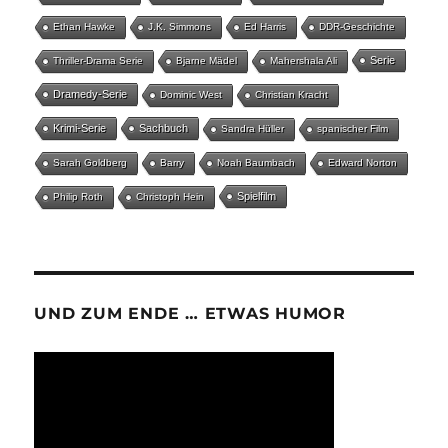
Ethan Hawke
J.K. Simmons
Ed Harris
DDR-Geschichte
Serie
Thriller-Drama Serie
Bjarne Mädel
Mahershala Ali
Dramedy-Serie
Dominic West
Christian Kracht
Krimi-Serie
Sachbuch
Sandra Hüller
spanischer Film
Sarah Goldberg
Barry
Noah Baumbach
Edward Norton
Spielfilm
Philip Roth
Christoph Hein
UND ZUM ENDE … ETWAS HUMOR