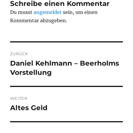
Schreibe einen Kommentar
Du musst
angemeldet
sein, um einen
Kommentar abzugeben.
Beitragsnavigation
ZURÜCK
Daniel Kehlmann – Beerholms
Vorheriger
Beitrag:
Vorstellung
WEITER
Altes Geld
Nächster
Beitrag: