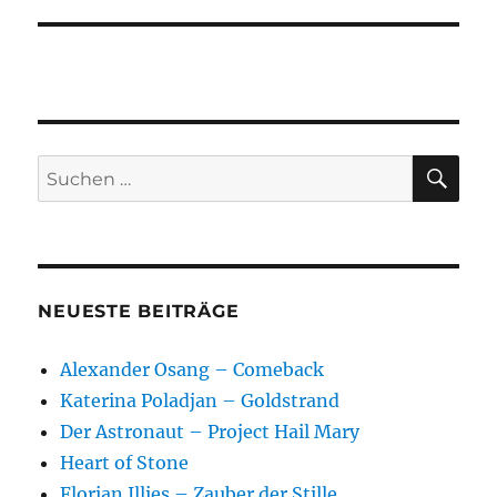
SU
Suchen
nach:
NEUESTE BEITRÄGE
Alexander Osang – Comeback
Katerina Poladjan – Goldstrand
Der Astronaut – Project Hail Mary
Heart of Stone
Florian Illies – Zauber der Stille