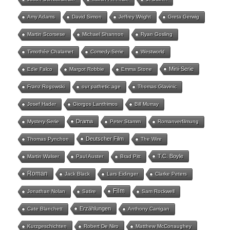
Amy Adams
David Simon
Jeffrey Wright
Greta Gerwig
Martin Scorsese
Michael Shannon
Ryan Gosling
Timothée Chalamet
Comedy-Serie
Westworld
Mini-Serie
Edie Falco
Margot Robbie
Emma Stone
Franz Rogowski
our pathetic age
Thomas Glavinic
Josef Hader
Giorgos Lanthimos
Bill Murray
Drama
Mystery-Serie
Peter Stamm
Romanverfilmung
Deutscher Film
Thomas Pynchon
The Wire
T.C. Boyle
Martin Walser
Paul Auster
Brad Pitt
Roman
Jack Black
Lars Eidinger
Clarke Peters
Film
Jonathan Nolan
Satire
Sam Rockwell
Erzählungen
Cate Blanchett
Anthony Carrigan
Kurzgeschichten
Robert De Niro
Matthew McConaughey