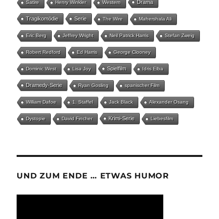
Drama
Satire
Henry Winkler
Western
Tragikomödie
Serie
The Wire
Mahershala Ali
Eric Berg
Jeffrey Wright
Neil Patrick Harris
Stefan Zweig
Robert Redford
Ed Harris
George Clooney
Spielfilm
Dominic West
Lisa Joy
Idris Elba
Dramedy-Serie
Ryan Gosling
spanischer Film
William Dafoe
1. Staffel
Jack Black
Alexander Osang
Krimi-Serie
Dystopie
David Fincher
Liebesfilm
UND ZUM ENDE … ETWAS HUMOR