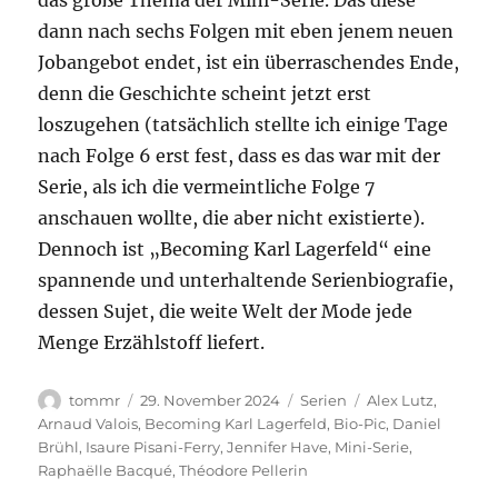
das große Thema der Mini-Serie. Das diese
dann nach sechs Folgen mit eben jenem neuen
Jobangebot endet, ist ein überraschendes Ende,
denn die Geschichte scheint jetzt erst
loszugehen (tatsächlich stellte ich einige Tage
nach Folge 6 erst fest, dass es das war mit der
Serie, als ich die vermeintliche Folge 7
anschauen wollte, die aber nicht existierte).
Dennoch ist „Becoming Karl Lagerfeld“ eine
spannende und unterhaltende Serienbiografie,
dessen Sujet, die weite Welt der Mode jede
Menge Erzählstoff liefert.
Autor
Veröffentlicht
Kategorien
Schlagwörter
tommr
29. November 2024
Serien
Alex Lutz
,
am
Arnaud Valois
,
Becoming Karl Lagerfeld
,
Bio-Pic
,
Daniel
Brühl
,
Isaure Pisani-Ferry
,
Jennifer Have
,
Mini-Serie
,
Raphaëlle Bacqué
,
Théodore Pellerin