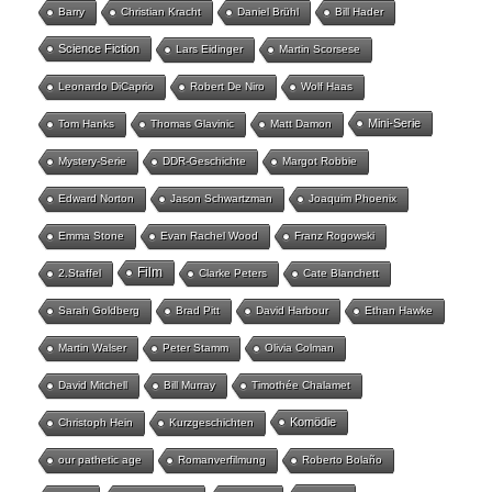
Barry
Christian Kracht
Daniel Brühl
Bill Hader
Science Fiction
Lars Eidinger
Martin Scorsese
Leonardo DiCaprio
Robert De Niro
Wolf Haas
Mini-Serie
Tom Hanks
Thomas Glavinic
Matt Damon
Mystery-Serie
DDR-Geschichte
Margot Robbie
Edward Norton
Jason Schwartzman
Joaquim Phoenix
Emma Stone
Evan Rachel Wood
Franz Rogowski
Film
2.Staffel
Clarke Peters
Cate Blanchett
Sarah Goldberg
Brad Pitt
David Harbour
Ethan Hawke
Martin Walser
Peter Stamm
Olivia Colman
David Mitchell
Bill Murray
Timothée Chalamet
Komödie
Christoph Hein
Kurzgeschichten
our pathetic age
Romanverfilmung
Roberto Bolaño