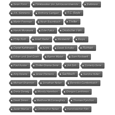
Sean Penn
Filmklassiker der Jahrtausendwende
Baltimore
T.C. Boyle
J.K. Simmons
Anthony Carrigan
Thriller
Martin Freeman
Noah Baumbach
Deutscher Film
Haruki Murakami
Edie Falco
Philip Roth
Josef Hader
Westworld
Biopic
Roman
Daniel Kehlmann
Krimi
David Schalko
Ethan und Joel Coen
Bjarne Mädel
Sam Rockwell
Paul Auster
Thriller-Drama Serie
Juli Zeh
Comedy-Serie
Sachbuch
Amy Adams
Jesse Plemons
Sandra Hüller
Michael Shannon
Jonathan Nolan
Benedict Cumberbatch
Greta Gerwig
Woody Harrelson
Giorgos Lanthimos
David Simon
Matthew McConaughey
Thomas Pynchon
Javier Marías
Christopher Nolan
französischer Film