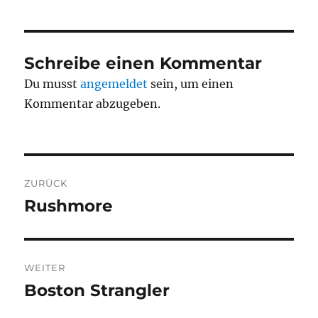
Schreibe einen Kommentar
Du musst
angemeldet
sein, um einen
Kommentar abzugeben.
Beitragsnavigation
ZURÜCK
Rushmore
Vorheriger
Beitrag:
WEITER
Boston Strangler
Nächster
Beitrag: