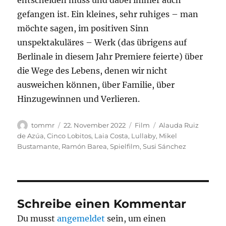
entscheiden muss und dabei immer auch
gefangen ist. Ein kleines, sehr ruhiges – man
möchte sagen, im positiven Sinn
unspektakuläres – Werk (das übrigens auf
Berlinale in diesem Jahr Premiere feierte) über
die Wege des Lebens, denen wir nicht
ausweichen können, über Familie, über
Hinzugewinnen und Verlieren.
Autor
Veröffentlicht
Kategorien
Schlagwörter
tommr
22. November 2022
Film
Alauda Ruiz
am
de Azúa
,
Cinco Lobitos
,
Laia Costa
,
Lullaby
,
Mikel
Bustamante
,
Ramón Barea
,
Spielfilm
,
Susi Sánchez
Schreibe einen Kommentar
Du musst
angemeldet
sein, um einen