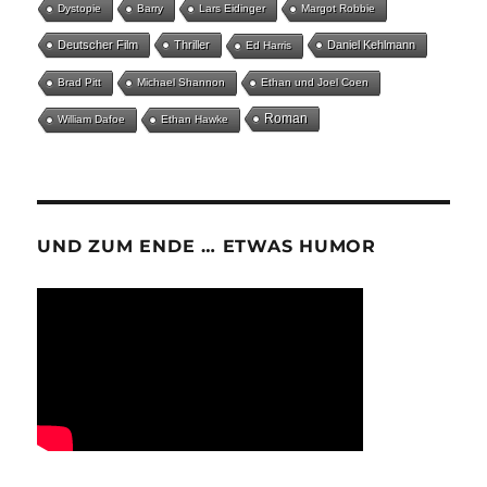
Dystopie
Barry
Lars Eidinger
Margot Robbie
Deutscher Film
Thriller
Daniel Kehlmann
Ed Harris
Brad Pitt
Michael Shannon
Ethan und Joel Coen
Roman
William Dafoe
Ethan Hawke
UND ZUM ENDE … ETWAS HUMOR