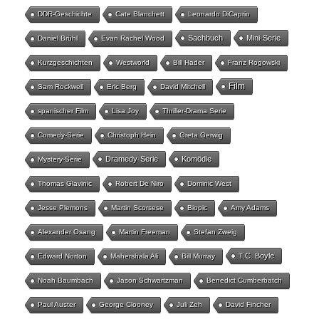
DDR-Geschichte
Cate Blanchett
Leonardo DiCaprio
Sachbuch
Mini-Serie
Daniel Brühl
Evan Rachel Wood
Kurzgeschichten
Westworld
Bill Hader
Franz Rogowski
Film
Sam Rockwell
Eric Berg
David Mitchell
spanischer Film
Lisa Joy
Thriller-Drama Serie
Comedy-Serie
Christoph Hein
Greta Gerwig
Dramedy-Serie
Komödie
Mystery-Serie
Thomas Glavinic
Robert De Niro
Dominic West
Jesse Plemons
Martin Scorsese
Biopic
Amy Adams
Alexander Osang
Martin Freeman
Stefan Zweig
T.C. Boyle
Edward Norton
Mahershala Ali
Bill Murray
Noah Baumbach
Jason Schwartzman
Benedict Cumberbatch
Paul Auster
George Clooney
Juli Zeh
David Fincher