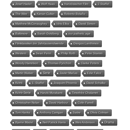
Josef Hader
Wolf Haas
französischer Film
2.Staffel
The Wire
Kieran Culkin
Roberto Bolaño
Matthew McConaughey
Idris Elba
David Simon
Baltimore
Sarah Goldberg
our pathetic age
Filmklassiker der Jahrtausendwende
Giorgos Lanthimos
Western
Sean Penn
Philip Roth
Peter Stamm
Woody Harrelson
Thomas Pynchon
Clarke Peters
Serie
Martin Walser
Javier Marías
Edie Falco
Krimi
1. Staffel
Joaquim Phoenix
David Schalko
Krimi-Serie
Haruki Murakami
Timothée Chalamet
Christopher Nolan
David Harbour
Colin Farrell
Tom Hanks
Anthony Carrigan
Satire
Olivia Colman
Drama
Bjarne Mädel
Neil Patrick Harris
Wes Anderson