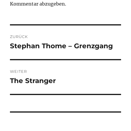
Kommentar abzugeben.
Beitragsnavigation
ZURÜCK
Stephan Thome – Grenzgang
Vorheriger
Beitrag:
WEITER
The Stranger
Nächster
Beitrag: