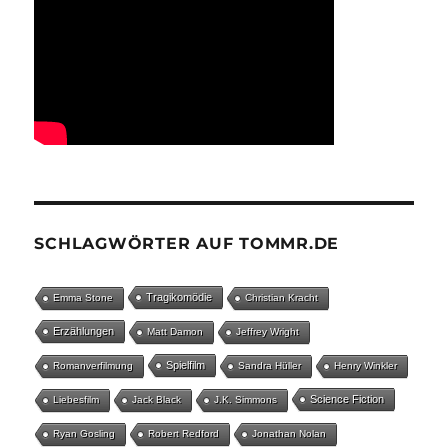
SCHLAGWÖRTER AUF TOMMR.DE
Tragikomödie
Emma Stone
Christian Kracht
Erzählungen
Matt Damon
Jeffrey Wright
Spielfilm
Romanverfilmung
Sandra Hüller
Henry Winkler
Science Fiction
Liebesfilm
Jack Black
J.K. Simmons
Ryan Gosling
Robert Redford
Jonathan Nolan