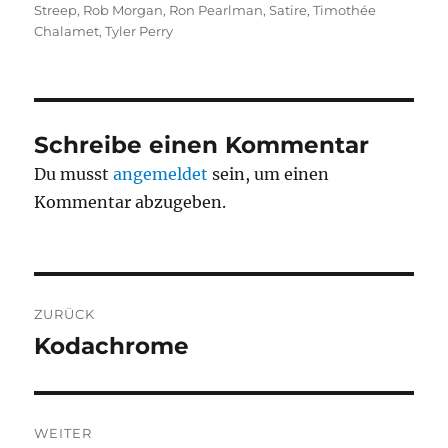
Streep
,
Rob Morgan
,
Ron Pearlman
,
Satire
,
Timothée
Chalamet
,
Tyler Perry
Schreibe einen Kommentar
Du musst
angemeldet
sein, um einen
Kommentar abzugeben.
Beitragsnavigation
ZURÜCK
Kodachrome
Vorheriger
Beitrag:
WEITER