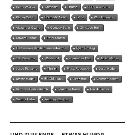
Komödie
Drama
Henry Winkler
DDR-Geschichte
Dramedy-Serie
Serie
Kieran Culkin
Wes Anderson
Alexander Osang
Comedy-Serie
Christoph Hein
Edward Norton
Peter Stamm
Filmklassiker der Jahrtausendwende
Ryan Gosling
J.K. Simmons
Westworld
spanischer Film
Javier Marías
Thriller
Jesse Plemons
Franz Rogowski
Josef Hader
Erzählungen
Bjarne Mädel
Liebesfilm
Christian Kracht
Benedict Cumberbatch
Jonathan Nolan
David Fincher
Sandra Hüller
Anthony Carrigan
UND ZUM ENDE … ETWAS HUMOR