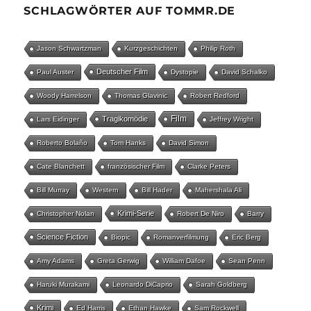
SCHLAGWÖRTER AUF TOMMR.DE
Jason Schwartzman
Kurzgeschichten
Philip Roth
Deutscher Film
Paul Auster
Dystopie
David Schalko
Woody Harrelson
Thomas Glavinic
Robert Redford
Film
Tragikomödie
Lars Eidinger
Jeffrey Wright
Roberto Bolaño
Tom Hanks
David Simon
Cate Blanchett
französischer Film
Clarke Peters
Bill Murray
Western
Bill Hader
Mahershala Ali
Krimi-Serie
Christopher Nolan
Robert De Niro
Barry
Science Fiction
Biopic
Romanverfilmung
Eric Berg
Amy Adams
Greta Gerwig
William Dafoe
Sean Penn
Haruki Murakami
Leonardo DiCaprio
Sarah Goldberg
Krimi
Ed Harris
Ethan Hawke
Sam Rockwell