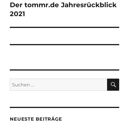
Der tommr.de Jahresrückblick
Nächster
Beitrag:
2021
SU
Suchen
nach:
NEUESTE BEITRÄGE