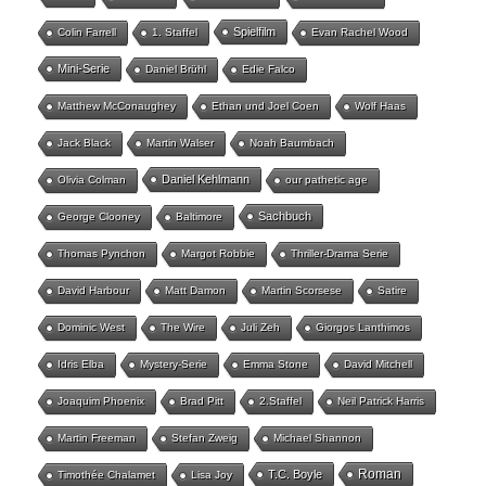
Spielfilm
Colin Farrell
1. Staffel
Evan Rachel Wood
Mini-Serie
Daniel Brühl
Edie Falco
Matthew McConaughey
Ethan und Joel Coen
Wolf Haas
Jack Black
Martin Walser
Noah Baumbach
Daniel Kehlmann
Olivia Colman
our pathetic age
Sachbuch
George Clooney
Baltimore
Thomas Pynchon
Margot Robbie
Thriller-Drama Serie
David Harbour
Matt Damon
Martin Scorsese
Satire
Dominic West
The Wire
Juli Zeh
Giorgos Lanthimos
Idris Elba
Mystery-Serie
Emma Stone
David Mitchell
Joaquim Phoenix
Brad Pitt
2.Staffel
Neil Patrick Harris
Martin Freeman
Stefan Zweig
Michael Shannon
Roman
T.C. Boyle
Timothée Chalamet
Lisa Joy