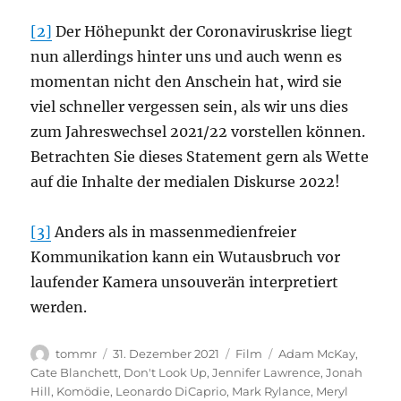
[2]
Der Höhepunkt der Coronaviruskrise liegt
nun allerdings hinter uns und auch wenn es
momentan nicht den Anschein hat, wird sie
viel schneller vergessen sein, als wir uns dies
zum Jahreswechsel 2021/22 vorstellen können.
Betrachten Sie dieses Statement gern als Wette
auf die Inhalte der medialen Diskurse 2022!
[3]
Anders als in massenmedienfreier
Kommunikation kann ein Wutausbruch vor
laufender Kamera unsouverän interpretiert
werden.
Autor
Veröffentlicht
Kategorien
Schlagwörter
tommr
31. Dezember 2021
Film
Adam McKay
,
am
Cate Blanchett
,
Don't Look Up
,
Jennifer Lawrence
,
Jonah
Hill
,
Komödie
,
Leonardo DiCaprio
,
Mark Rylance
,
Meryl