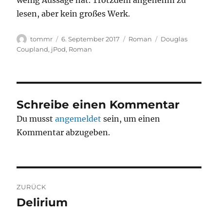
wenig Aussage hat. Trotzdem angenehm zu
lesen, aber kein großes Werk.
Autor
Veröffentlicht
Kategorien
Schlagwörter
tommr
6. September 2017
Roman
Douglas
am
Coupland
,
jPod
,
Roman
Schreibe einen Kommentar
Du musst
angemeldet
sein, um einen
Kommentar abzugeben.
Beitragsnavigation
ZURÜCK
Delirium
Vorheriger
Beitrag: