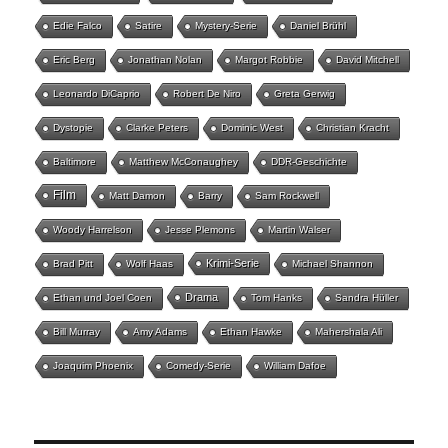
Edie Falco
Satire
Mystery-Serie
Daniel Brühl
Eric Berg
Jonathan Nolan
Margot Robbie
David Mitchell
Leonardo DiCaprio
Robert De Niro
Greta Gerwig
Dystopie
Clarke Peters
Dominic West
Christian Kracht
Baltimore
Matthew McConaughey
DDR-Geschichte
Film
Matt Damon
Barry
Sam Rockwell
Woody Harrelson
Jesse Plemons
Martin Walser
Krimi-Serie
Brad Pitt
Wolf Haas
Michael Shannon
Drama
Ethan und Joel Coen
Tom Hanks
Sandra Hüller
Bill Murray
Amy Adams
Ethan Hawke
Mahershala Ali
Joaquim Phoenix
Comedy-Serie
William Dafoe