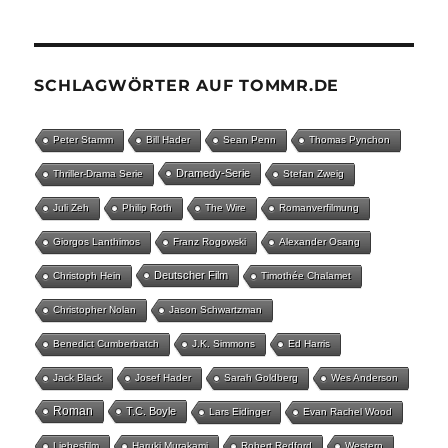
SCHLAGWÖRTER AUF TOMMR.DE
Peter Stamm
Bill Hader
Sean Penn
Thomas Pynchon
Dramedy-Serie
Thriller-Drama Serie
Stefan Zweig
Juli Zeh
Philip Roth
The Wire
Romanverfilmung
Giorgos Lanthimos
Franz Rogowski
Alexander Osang
Deutscher Film
Christoph Hein
Timothée Chalamet
Christopher Nolan
Jason Schwartzman
Benedict Cumberbatch
J.K. Simmons
Ed Harris
Jack Black
Josef Hader
Sarah Goldberg
Wes Anderson
Roman
T.C. Boyle
Lars Eidinger
Evan Rachel Wood
Liebesfilm
Haruki Murakami
Robert Redford
Western