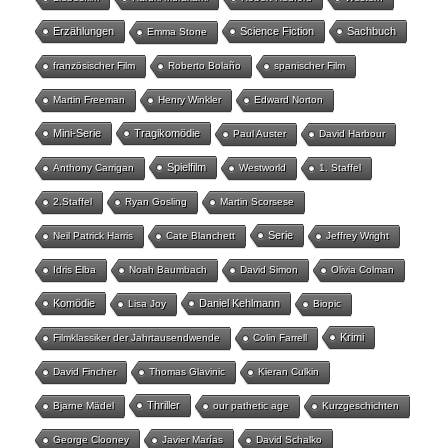
Erzählungen
Science Fiction
Sachbuch
Emma Stone
französischer Film
Roberto Bolaño
spanischer Film
Martin Freeman
Henry Winkler
Edward Norton
Mini-Serie
Tragikomödie
Paul Auster
David Harbour
Spielfilm
Anthony Carrigan
Westworld
1. Staffel
2.Staffel
Ryan Gosling
Martin Scorsese
Serie
Neil Patrick Harris
Cate Blanchett
Jeffrey Wright
Idris Elba
Noah Baumbach
David Simon
Olivia Colman
Komödie
Daniel Kehlmann
Lisa Joy
Biopic
Krimi
Filmklassiker der Jahrtausendwende
Colin Farrell
David Fincher
Thomas Glavinic
Kieran Culkin
Thriller
Bjarne Mädel
our pathetic age
Kurzgeschichten
George Clooney
Javier Marías
David Schalko