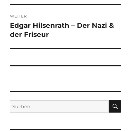
WEITER
Edgar Hilsenrath – Der Nazi &
Nächster
Beitrag:
der Friseur
SU
Suchen
nach: