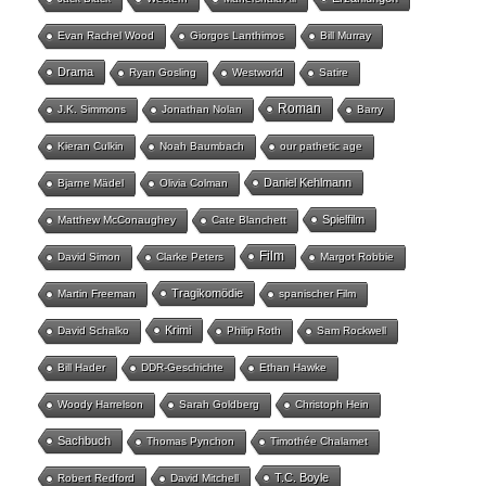
Evan Rachel Wood
Giorgos Lanthimos
Bill Murray
Drama
Ryan Gosling
Westworld
Satire
Roman
J.K. Simmons
Jonathan Nolan
Barry
Kieran Culkin
Noah Baumbach
our pathetic age
Daniel Kehlmann
Bjarne Mädel
Olivia Colman
Spielfilm
Matthew McConaughey
Cate Blanchett
Film
David Simon
Clarke Peters
Margot Robbie
Tragikomödie
Martin Freeman
spanischer Film
Krimi
David Schalko
Philip Roth
Sam Rockwell
Bill Hader
DDR-Geschichte
Ethan Hawke
Woody Harrelson
Sarah Goldberg
Christoph Hein
Sachbuch
Thomas Pynchon
Timothée Chalamet
T.C. Boyle
Robert Redford
David Mitchell