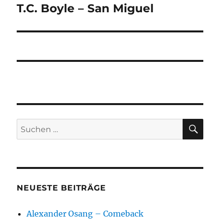
T.C. Boyle – San Miguel
Nächster
Beitrag:
SU
Suchen
nach:
NEUESTE BEITRÄGE
Alexander Osang – Comeback