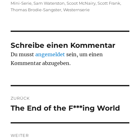
Mini-Serie
,
Sam Waterston
,
Scoot McNairy
,
Scott Frank
,
Thomas Brodie-Sangster
,
Westernserie
Schreibe einen Kommentar
Du musst
angemeldet
sein, um einen
Kommentar abzugeben.
Beitragsnavigation
ZURÜCK
The End of the F***ing World
Vorheriger
Beitrag:
WEITER