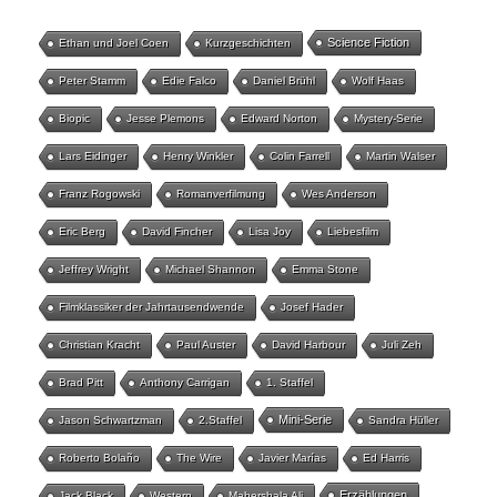
Science Fiction
Ethan und Joel Coen
Kurzgeschichten
Peter Stamm
Edie Falco
Daniel Brühl
Wolf Haas
Biopic
Jesse Plemons
Edward Norton
Mystery-Serie
Lars Eidinger
Henry Winkler
Colin Farrell
Martin Walser
Franz Rogowski
Romanverfilmung
Wes Anderson
Eric Berg
David Fincher
Lisa Joy
Liebesfilm
Jeffrey Wright
Michael Shannon
Emma Stone
Filmklassiker der Jahrtausendwende
Josef Hader
Christian Kracht
Paul Auster
David Harbour
Juli Zeh
Brad Pitt
Anthony Carrigan
1. Staffel
Mini-Serie
Jason Schwartzman
2.Staffel
Sandra Hüller
Roberto Bolaño
The Wire
Javier Marías
Ed Harris
Erzählungen
Jack Black
Western
Mahershala Ali