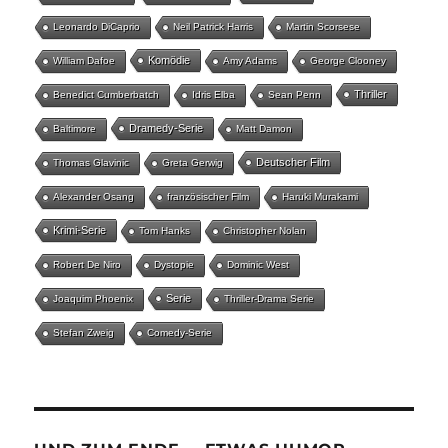
Leonardo DiCaprio
Neil Patrick Harris
Martin Scorsese
Komödie
William Dafoe
Amy Adams
George Clooney
Thriller
Benedict Cumberbatch
Idris Elba
Sean Penn
Dramedy-Serie
Baltimore
Matt Damon
Deutscher Film
Thomas Glavinic
Greta Gerwig
Alexander Osang
französischer Film
Haruki Murakami
Krimi-Serie
Tom Hanks
Christopher Nolan
Robert De Niro
Dystopie
Dominic West
Serie
Joaquim Phoenix
Thriller-Drama Serie
Stefan Zweig
Comedy-Serie