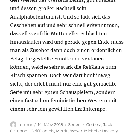
den Weiten des Westens kennt, gut aussieht
und dessen großer Nachteil sein
Analphabetentum ist. Und so lädt sich das
Geschehen auf und sehr schnell erkennt man,
dass alles auf die Mutter aller Schlachten
hinauslaufen wird und gerade gegen Ende muss
man als Zuseher dann doch einen ordentlichen
Belag dargestellte Emotionen verdauen
können, welche sehr stark die Reißleine zum
Kitsch spannen. Doch wer darüber hinweg
sieht, der erlebt nicht nur eine gut gemachte
Serie mit sehr guten Schauspielern, sondern
einen fast schon feministischen Western mit
einem sehr fein gewählten Erzähltempo.
Autor
Veröffentlicht
Kategorien
Schlagwörter
tommr
14. März 2018
Serien
Godless
,
Jack
am
O‘Connell
,
Jeff Daniels
,
Merritt Wever
,
Michelle Dockery
,