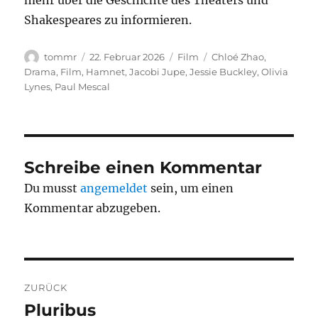
mehr über die Geschichte des Theaters und
Shakespeares zu informieren.
Autor
Veröffentlicht
Kategorien
Schlagwörter
tommr
22. Februar 2026
Film
Chloé Zhao
,
am
Drama
,
Film
,
Hamnet
,
Jacobi Jupe
,
Jessie Buckley
,
Olivia
Lynes
,
Paul Mescal
Schreibe einen Kommentar
Du musst
angemeldet
sein, um einen
Kommentar abzugeben.
Beitragsnavigation
ZURÜCK
Pluribus
Vorheriger