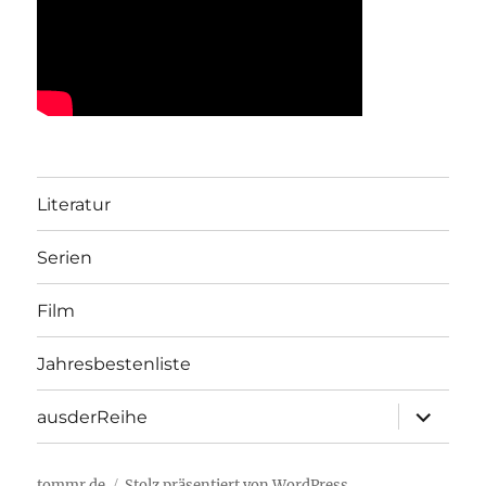
Literatur
Serien
Film
Jahresbestenliste
Unterme
ausderReihe
öffnen
tommr.de
Stolz präsentiert von WordPress