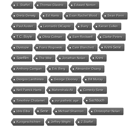
1. Staffel
Thomas Glavinic
Edward Norton
Greta Gerwig
Ed Harris
Evan Rachel Wood
Sean Penn
Paul Auster
Leonardo DiCaprio
Barry
Kieran Culkin
T.C. Boyle
Olivia Colman
Sam Rockwell
Clarke Peters
Krimi-Serie
Dystopie
Franz Rogowski
Cate Blanchett
Spielfilm
Krimi
The Wire
Jonathan Nolan
Anthony Carrigan
Eric Berg
Alexander Osang
Giorgos Lanthimos
George Clooney
Bill Murray
Neil Patrick Harris
Mahershala Ali
Comedy-Serie
Sachbuch
Timothée Chalamet
our pathetic age
Serie
Idris Elba
Michael Shannon
Christopher Nolan
Kurzgeschichten
Jeffrey Wright
2.Staffel