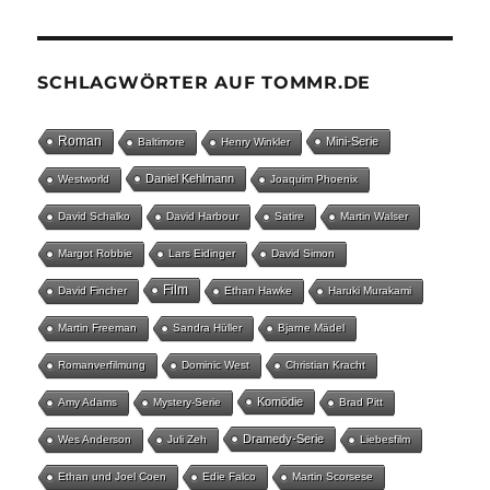
SCHLAGWÖRTER AUF TOMMR.DE
Roman
Mini-Serie
Baltimore
Henry Winkler
Daniel Kehlmann
Westworld
Joaquim Phoenix
David Schalko
David Harbour
Satire
Martin Walser
Margot Robbie
Lars Eidinger
David Simon
Film
David Fincher
Ethan Hawke
Haruki Murakami
Martin Freeman
Sandra Hüller
Bjarne Mädel
Romanverfilmung
Dominic West
Christian Kracht
Komödie
Amy Adams
Mystery-Serie
Brad Pitt
Dramedy-Serie
Wes Anderson
Juli Zeh
Liebesfilm
Ethan und Joel Coen
Edie Falco
Martin Scorsese