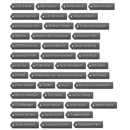
Colin Farrell
Matt Damon
Emma Stone
Ryan Gosling
Robert Redford
J.K. Simmons
Roberto Bolaño
Science Fiction
französischer Film
Thriller-Drama Serie
Western
Matthew McConaughey
Christoph Hein
DDR-Geschichte
David Mitchell
Sarah Goldberg
spanischer Film
Jason Schwartzman
Jack Black
Lisa Joy
Philip Roth
Noah Baumbach
Bill Hader
Drama
Filmklassiker der Jahrtausendwende
Wolf Haas
Thriller
Peter Stamm
Biopic
Benedict Cumberbatch
Woody Harrelson
Tom Hanks
Stefan Zweig
Erzählungen
Javier Marías
Josef Hader
William Dafoe
Tragikomödie
Robert De Niro
Daniel Brühl
Deutscher Film
Jesse Plemons
Thomas Pynchon