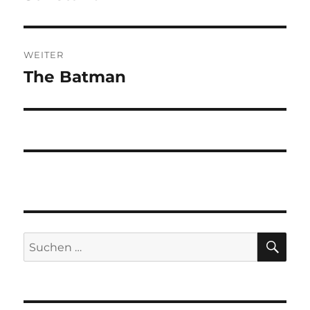
WEITER
The Batman
Nächster
Beitrag:
SU
Suchen
nach: