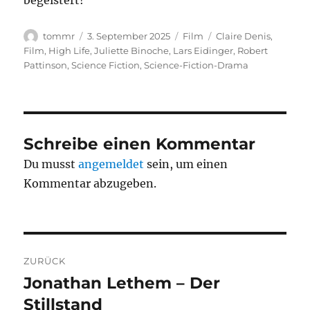
begeistert!
Autor
Veröffentlicht
Kategorien
Schlagwörter
tommr
3. September 2025
Film
Claire Denis
,
am
Film
,
High Life
,
Juliette Binoche
,
Lars Eidinger
,
Robert
Pattinson
,
Science Fiction
,
Science-Fiction-Drama
Schreibe einen Kommentar
Du musst
angemeldet
sein, um einen
Kommentar abzugeben.
Beitragsnavigation
ZURÜCK
Jonathan Lethem – Der
Vorheriger
Beitrag:
Stillstand