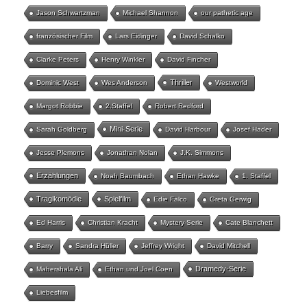
Jason Schwartzman
Michael Shannon
our pathetic age
französischer Film
Lars Eidinger
David Schalko
Clarke Peters
Henry Winkler
David Fincher
Thriller
Dominic West
Wes Anderson
Westworld
Margot Robbie
2.Staffel
Robert Redford
Mini-Serie
Sarah Goldberg
David Harbour
Josef Hader
Jesse Plemons
Jonathan Nolan
J.K. Simmons
Erzählungen
Noah Baumbach
Ethan Hawke
1. Staffel
Tragikomödie
Spielfilm
Edie Falco
Greta Gerwig
Ed Harris
Christian Kracht
Mystery-Serie
Cate Blanchett
Barry
Sandra Hüller
Jeffrey Wright
David Mitchell
Dramedy-Serie
Mahershala Ali
Ethan und Joel Coen
Liebesfilm