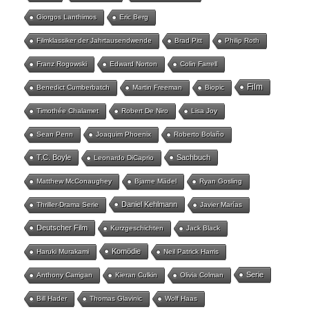
Giorgos Lanthimos
Eric Berg
Filmklassiker der Jahrtausendwende
Brad Pitt
Philip Roth
Franz Rogowski
Edward Norton
Colin Farrell
Film
Benedict Cumberbatch
Martin Freeman
Biopic
Timothée Chalamet
Robert De Niro
Lisa Joy
Sean Penn
Joaquim Phoenix
Roberto Bolaño
T.C. Boyle
Sachbuch
Leonardo DiCaprio
Matthew McConaughey
Bjarne Mädel
Ryan Gosling
Daniel Kehlmann
Thriller-Drama Serie
Javier Marías
Deutscher Film
Kurzgeschichten
Jack Black
Komödie
Haruki Murakami
Neil Patrick Harris
Serie
Anthony Carrigan
Kieran Culkin
Olivia Colman
Bill Hader
Thomas Glavinic
Wolf Haas