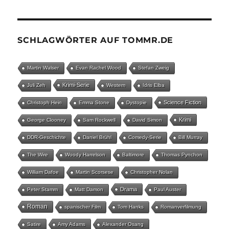
SCHLAGWÖRTER AUF TOMMR.DE
Martin Walser
Evan Rachel Wood
Stefan Zweig
Krimi-Serie
Juli Zeh
Western
Idris Elba
Science Fiction
Christoph Hein
Emma Stone
Dystopie
Krimi
George Clooney
Sam Rockwell
David Simon
DDR-Geschichte
Daniel Brühl
Comedy-Serie
Bill Murray
The Wire
Woody Harrelson
Baltimore
Thomas Pynchon
William Dafoe
Martin Scorsese
Christopher Nolan
Drama
Peter Stamm
Matt Damon
Paul Auster
Roman
spanischer Film
Tom Hanks
Romanverfilmung
Satire
Amy Adams
Alexander Osang