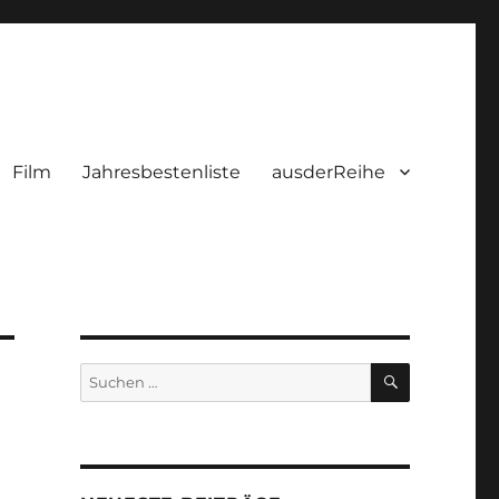
Film
Jahresbestenliste
ausderReihe
SUCHEN
Suchen
nach: