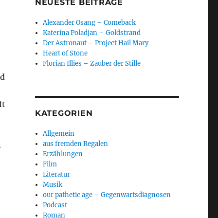
NEUESTE BEITRÄGE
Alexander Osang – Comeback
Katerina Poladjan – Goldstrand
Der Astronaut – Project Hail Mary
Heart of Stone
Florian Illies – Zauber der Stille
nd
ft
KATEGORIEN
Allgemein
aus fremden Regalen
n
Erzählungen
Film
Literatur
Musik
our pathetic age – Gegenwartsdiagnosen
Podcast
Roman