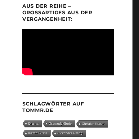
AUS DER REIHE –
GROSSARTIGES AUS DER V
ERGANGENHEIT:
SCHLAGWÖRTER AUF
TOMMR.DE
Drama
Dramedy-Serie
Christian Kracht
Kieran Culkin
Alexander Osang