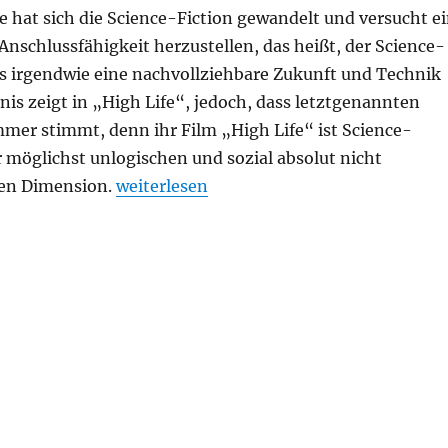
te hat sich die Science-Fiction gewandelt und versucht e
nschlussfähigkeit herzustellen, das heißt, der Science-
ss irgendwie eine nachvollziehbare Zukunft und Technik
enis zeigt in „High Life“, jedoch, dass letztgenannten
mmer stimmt, denn ihr Film „High Life“ ist Science-
r möglichst unlogischen und sozial absolut nicht
„High Life“
ren Dimension.
weiterlesen