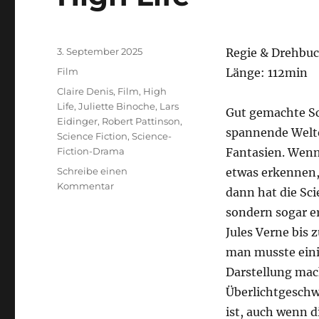
Veröffentlicht
3. September 2025
Regie & Drehbuch
am
Kategorien
Film
Länge: 112min
Schlagwörter
Claire Denis
,
Film
,
High
Life
,
Juliette Binoche
,
Lars
Gut gemachte Sc
Eidinger
,
Robert Pattinson
,
spannende Welte
Science Fiction
,
Science-
Fiction-Drama
Fantasien. Wenn
Schreibe einen
etwas erkennen, 
zu
Kommentar
dann hat die Sci
High
sondern sogar e
Life
Jules Verne bis 
man musste eini
Darstellung mach
Überlichtgeschw
ist, auch wenn 