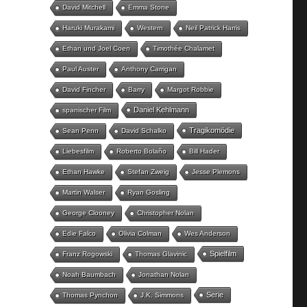
David Mitchell
Emma Stone
Haruki Murakami
Western
Neil Patrick Harris
Ethan und Joel Coen
Timothée Chalamet
Paul Auster
Anthony Carrigan
David Fincher
Barry
Margot Robbie
Daniel Kehlmann
spanischer Film
Tragikomödie
Sean Penn
David Schalko
Liebesfilm
Roberto Bolaño
Bill Hader
Ethan Hawke
Stefan Zweig
Jesse Plemons
Martin Walser
Ryan Gosling
George Clooney
Christopher Nolan
Edie Falco
Olivia Colman
Wes Anderson
Spielfilm
Franz Rogowski
Thomas Glavinic
Noah Baumbach
Jonathan Nolan
Serie
Thomas Pynchon
J.K. Simmons