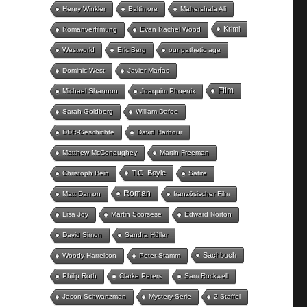
Henry Winkler
Baltimore
Mahershala Ali
Krimi
Romanverfilmung
Evan Rachel Wood
Westworld
Eric Berg
our pathetic age
Dominic West
Javier Marías
Film
Michael Shannon
Joaquim Phoenix
Sarah Goldberg
William Dafoe
DDR-Geschichte
David Harbour
Matthew McConaughey
Martin Freeman
T.C. Boyle
Christoph Hein
Satire
Roman
Matt Damon
französischer Film
Lisa Joy
Martin Scorsese
Edward Norton
David Simon
Sandra Hüller
Sachbuch
Woody Harrelson
Peter Stamm
Philip Roth
Clarke Peters
Sam Rockwell
Jason Schwartzman
Mystery-Serie
2.Staffel