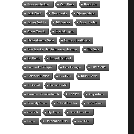
Komödie
Kurzgeschichten
Wolf Haas
Jack Black
Tom Hanks
Bjarne Mädel
Jeffrey Wright
Bill Murray
Josef Hader
Erzählungen
Greta Gerwig
Thriller-Drama Serie
Giorgos Lanthimos
Filmklassiker der Jahrtausendwende
The Wire
Ed Harris
Robert Redford
Mini-Serie
Leonardo DiCaprio
Lars Eidinger
Science Fiction
Krimi-Serie
Brad Pitt
1. Staffel
Daniel Brühl
Thriller
Benedict Cumberbatch
Amy Adams
Comedy-Serie
Robert De Niro
Colin Farrell
Juli Zeh
Dystopie
Cate Blanchett
Deutscher Film
Biopic
Idris Elba