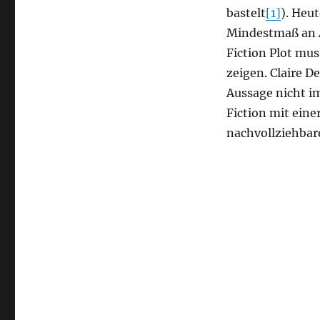
bastelt
[1]
). Heu
Mindestmaß an A
Fiction Plot mu
zeigen. Claire D
Aussage nicht i
Fiction mit eine
nachvollziehba