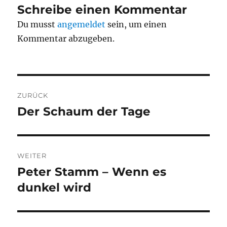
Schreibe einen Kommentar
Du musst
angemeldet
sein, um einen
Kommentar abzugeben.
Beitragsnavigation
ZURÜCK
Der Schaum der Tage
Vorheriger
Beitrag:
WEITER
Peter Stamm – Wenn es
Nächster
Beitrag:
dunkel wird