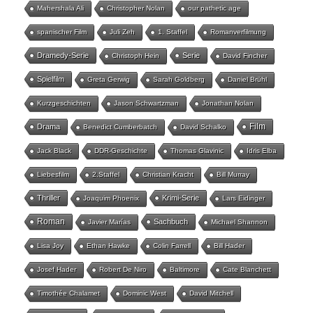
Mahershala Ali
Christopher Nolan
our pathetic age
spanischer Film
Juli Zeh
1. Staffel
Romanverfilmung
Dramedy-Serie
Serie
Christoph Hein
David Fincher
Spielfilm
Greta Gerwig
Sarah Goldberg
Daniel Brühl
Kurzgeschichten
Jason Schwartzman
Jonathan Nolan
Film
Drama
Benedict Cumberbatch
David Schalko
Jack Black
DDR-Geschichte
Thomas Glavinic
Idris Elba
Liebesfilm
2.Staffel
Christian Kracht
Bill Murray
Thriller
Krimi-Serie
Joaquim Phoenix
Lars Eidinger
Roman
Sachbuch
Javier Marías
Michael Shannon
Lisa Joy
Ethan Hawke
Colin Farrell
Bill Hader
Josef Hader
Robert De Niro
Baltimore
Cate Blanchett
Timothée Chalamet
Dominic West
David Mitchell