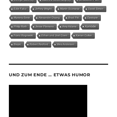
Edie Falco
Jeffrey Wright
Martin Scorsese
David Simon
Mystery-Serie
Alexander Osang
Brad Pitt
Dystopie
Komödie
Philip Roth
Jesse Plemons
Amy Adams
Franz Rogowski
Ethan und Joel Coen
Kieran Culkin
Biopic
Robert Redford
Wes Anderson
UND ZUM ENDE … ETWAS HUMOR