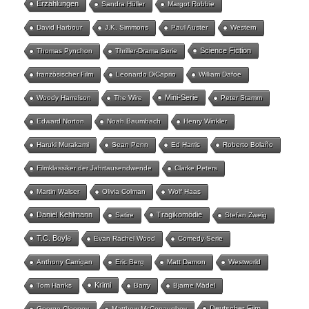
Erzählungen
Sandra Hüller
Margot Robbie
David Harbour
J.K. Simmons
Paul Auster
Western
Science Fiction
Thomas Pynchon
Thriller-Drama Serie
französischer Film
Leonardo DiCaprio
William Dafoe
Mini-Serie
Woody Harrelson
The Wire
Peter Stamm
Edward Norton
Noah Baumbach
Henry Winkler
Haruki Murakami
Sean Penn
Ed Harris
Roberto Bolaño
Filmklassiker der Jahrtausendwende
Clarke Peters
Martin Walser
Olivia Colman
Wolf Haas
Daniel Kehlmann
Tragikomödie
Satire
Stefan Zweig
T.C. Boyle
Evan Rachel Wood
Comedy-Serie
Anthony Carrigan
Eric Berg
Matt Damon
Westworld
Krimi
Tom Hanks
Barry
Bjarne Mädel
Deutscher Film
George Clooney
Matthew McConaughey