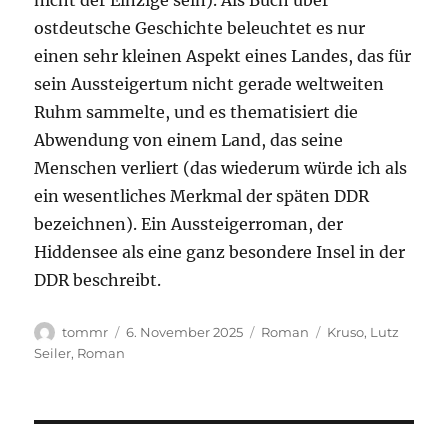
nicht der Einzige sein). Als Buch über
ostdeutsche Geschichte beleuchtet es nur
einen sehr kleinen Aspekt eines Landes, das für
sein Aussteigertum nicht gerade weltweiten
Ruhm sammelte, und es thematisiert die
Abwendung von einem Land, das seine
Menschen verliert (das wiederum würde ich als
ein wesentliches Merkmal der späten DDR
bezeichnen). Ein Aussteigerroman, der
Hiddensee als eine ganz besondere Insel in der
DDR beschreibt.
Autor
Veröffentlicht
Kategorien
Schlagwörter
tommr
6. November 2025
Roman
Kruso
,
Lutz
am
Seiler
,
Roman