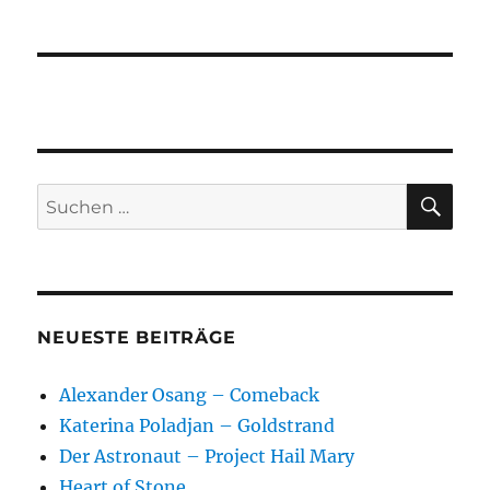
SU
Suchen
nach:
NEUESTE BEITRÄGE
Alexander Osang – Comeback
Katerina Poladjan – Goldstrand
Der Astronaut – Project Hail Mary
Heart of Stone