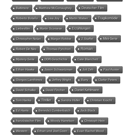
Deutscher Film
Baltimore
Matthew McConaughey
Tragikomödie
Roberto Bolaño
Lisa Joy
Martin Walser
Erzählungen
Liebesfilm
Martin Scorsese
Mini-Serie
Christopher Nolan
Margot Robbie
2.Staffel
Roman
Robert De Niro
Thomas Pynchon
Mystery-Serie
DDR-Geschichte
Cate Blanchett
Ethan Hawke
Jason Schwartzman
Juli Zeh
Paul Auster
Giorgos Lanthimos
Jeffrey Wright
Barry
Clarke Peters
Daniel Kehlmann
David Schalko
David Fincher
Thriller
Tom Hanks
Sandra Hüller
Christian Kracht
Ed Harris
Benedict Cumberbatch
Jack Black
französischer Film
Woody Harrelson
Christoph Hein
Western
Ethan und Joel Coen
Evan Rachel Wood