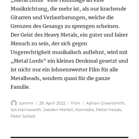
„Metal Lords“ eine Hommage an eine
Musikrichtung, die mehr ist, als nur krachende
Gitarren und Verlautbarungen, welche die
Grenzen des Gesangs zu sprengen scheinen.
Der Geist des Heavy Metals, ein guter und fairer
Mensch zu sein, der sich gegen
Ungerechtigkeit musikalisch auflehnt, wird mit
„Metal Lords“ ein kleines Denkmal gesetzt und
ist nicht nur ein lohnenswerter Film für alle
Metalheads, sondern quasi für die ganze
Familie.
Autor
Veröffentlicht
Kategorien
Schlagwörter
tommr
29. April 2022
Film
Adrian Greensmith
,
am
Isis Hainsworth
,
Jaeden Martell
,
Komödie
,
Metal Heads
,
Peter Sollett