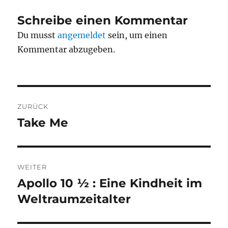
Schreibe einen Kommentar
Du musst
angemeldet
sein, um einen
Kommentar abzugeben.
Beitragsnavigation
ZURÜCK
Take Me
Vorheriger
Beitrag:
WEITER
Apollo 10 ½ : Eine Kindheit im
Nächster
Beitrag:
Weltraumzeitalter