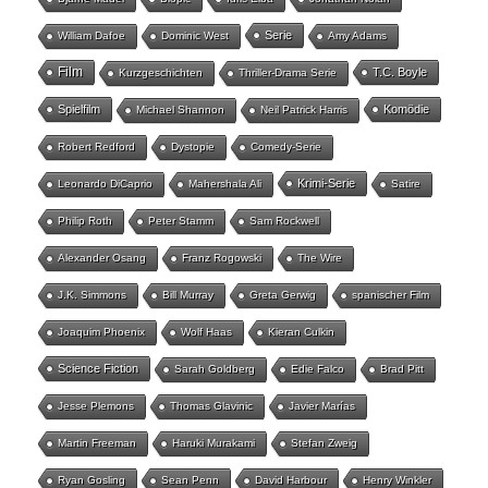
Serie
William Dafoe
Dominic West
Amy Adams
Film
T.C. Boyle
Kurzgeschichten
Thriller-Drama Serie
Spielfilm
Komödie
Michael Shannon
Neil Patrick Harris
Robert Redford
Dystopie
Comedy-Serie
Krimi-Serie
Leonardo DiCaprio
Mahershala Ali
Satire
Philip Roth
Peter Stamm
Sam Rockwell
Alexander Osang
Franz Rogowski
The Wire
J.K. Simmons
Bill Murray
Greta Gerwig
spanischer Film
Joaquim Phoenix
Wolf Haas
Kieran Culkin
Science Fiction
Sarah Goldberg
Edie Falco
Brad Pitt
Jesse Plemons
Thomas Glavinic
Javier Marías
Martin Freeman
Haruki Murakami
Stefan Zweig
Ryan Gosling
Sean Penn
David Harbour
Henry Winkler