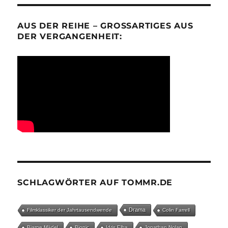
AUS DER REIHE – GROSSARTIGES AUS D
ER VERGANGENHEIT:
SCHLAGWÖRTER AUF TOMMR.DE
Drama
Filmklassiker der Jahrtausendwende
Colin Farrell
Bjarne Mädel
Biopic
Idris Elba
Jonathan Nolan