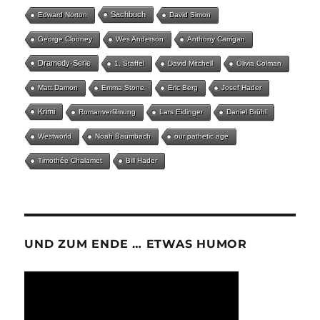
Sachbuch
Edward Norton
David Simon
George Clooney
Wes Anderson
Anthony Carrigan
Dramedy-Serie
1. Staffel
David Mitchell
Olivia Colman
Matt Damon
Emma Stone
Eric Berg
Josef Hader
Krimi
Romanverfilmung
Lars Eidinger
Daniel Brühl
Westworld
Noah Baumbach
our pathetic age
Timothée Chalamet
Bill Hader
UND ZUM ENDE … ETWAS HUMOR