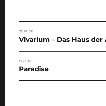
Beitragsnavigation
ZURÜCK
Vivarium – Das Haus der
Vorheriger
Beitrag:
WEITER
Paradise
Nächster
Beitrag: