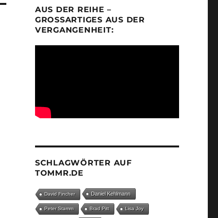
AUS DER REIHE –
GROSSARTIGES AUS DER V
ERGANGENHEIT:
SCHLAGWÖRTER AUF
TOMMR.DE
Daniel Kehlmann
David Fincher
Peter Stamm
Brad Pitt
Lisa Joy