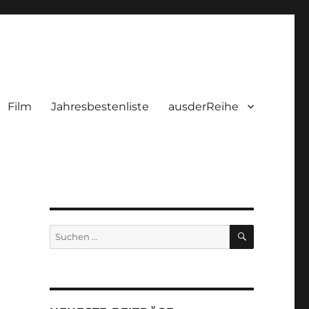
Film
Jahresbestenliste
ausderReihe
SUCHEN
Suchen
nach: