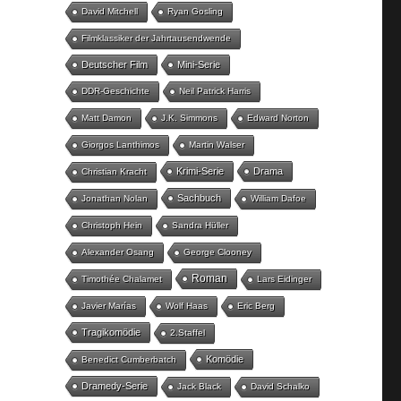
David Mitchell
Ryan Gosling
Filmklassiker der Jahrtausendwende
Deutscher Film
Mini-Serie
DDR-Geschichte
Neil Patrick Harris
Matt Damon
J.K. Simmons
Edward Norton
Giorgos Lanthimos
Martin Walser
Krimi-Serie
Drama
Christian Kracht
Sachbuch
Jonathan Nolan
William Dafoe
Christoph Hein
Sandra Hüller
Alexander Osang
George Clooney
Roman
Timothée Chalamet
Lars Eidinger
Javier Marías
Wolf Haas
Eric Berg
Tragikomödie
2.Staffel
Komödie
Benedict Cumberbatch
Dramedy-Serie
Jack Black
David Schalko