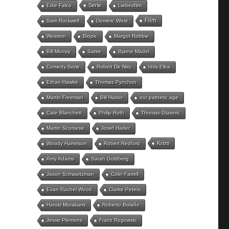
Serie
Edie Falco
Liebesfilm
Film
Sam Rockwell
Dominic West
Western
Biopic
Margot Robbie
Bill Murray
Satire
Bjarne Mädel
Comedy-Serie
Robert De Niro
Idris Elba
Ethan Hawke
Thomas Pynchon
Martin Freeman
Bill Hader
our pathetic age
Cate Blanchett
Philip Roth
Thomas Glavinic
Martin Scorsese
Josef Hader
Krimi
Woody Harrelson
Robert Redford
Amy Adams
Sarah Goldberg
Jason Schwartzman
Colin Farrell
Evan Rachel Wood
Clarke Peters
Haruki Murakami
Roberto Bolaño
Jesse Plemons
Franz Rogowski