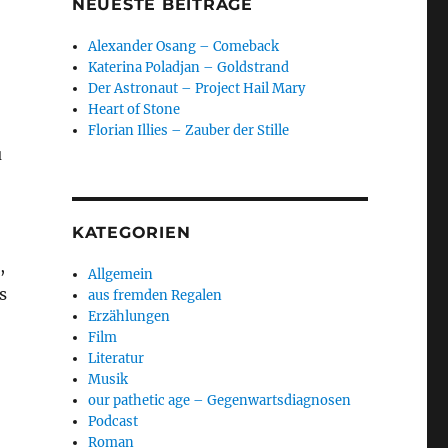
NEUESTE BEITRÄGE
Alexander Osang – Comeback
Katerina Poladjan – Goldstrand
Der Astronaut – Project Hail Mary
Heart of Stone
Florian Illies – Zauber der Stille
u
KATEGORIEN
,
Allgemein
s
aus fremden Regalen
Erzählungen
Film
Literatur
Musik
our pathetic age – Gegenwartsdiagnosen
Podcast
Roman