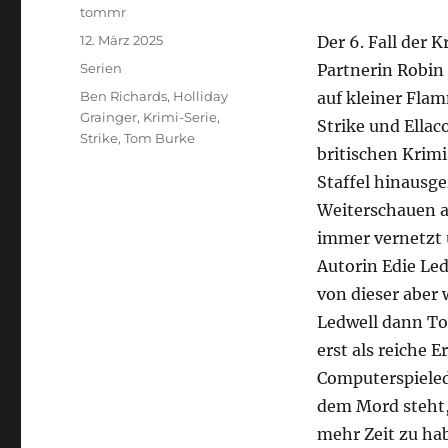
Autor
tommr
Veröffentlicht
12. März 2025
Der 6. Fall der 
am
Kategorien
Serien
Partnerin Robin 
Schlagwörter
Ben Richards
,
Holliday
auf kleiner Fla
Grainger
,
Krimi-Serie
,
Strike und Ellaco
Strike
,
Tom Burke
britischen Krimi
Staffel hinausg
Weiterschauen a
immer vernetzt 
Autorin Edie Led
von dieser aber
Ledwell dann Tod
erst als reiche 
Computerspieled
dem Mord steht, 
mehr Zeit zu ha