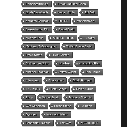
Romanverfilmung
Ethan und Joel Coen
Noah Baumbach
Henry Winkler
Juli Zeh
Thriller
Anthony Carrigan
Mahershala Ali
französischer Film
Daniel Brühl
Science Fiction
Mystery-Serie
1. Staffel
Matthew McConaughey
Thriller-Drama Serie
David Simon
Olivia Colman
Spielfilm
Christopher Nolan
spanischer Film
Michael Shannon
Jeffrey Wright
Tom Hanks
Westworld
Paul Auster
David Harbour
T.C. Boyle
Greta Gerwig
Kieran Culkin
Barry
Stefan Zweig
Joaquim Phoenix
Wes Anderson
Emma Stone
Ed Harris
Dystopie
Kurzgeschichten
Erzählungen
Leonardo DiCaprio
The Wire