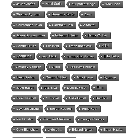
Krimi-Serie
Javier Marías
our pathetic age
Wolf Haas
Dramedy-Serie
Thomas Pynchon
Barry
Christopher Nolan
Christoph Hein
2.Staffel
Jason Schwartzman
Roberto Bolaño
Henry Winkler
Krimi
Sandra Hüller
Eric Berg
Franz Rogowski
Sachbuch
Jack Black
Giorgos Lanthimos
Edie Falco
Anthony Carrigan
Biopic
Joaquim Phoenix
Ryan Gosling
Margot Robbie
Amy Adams
Dystopie
Film
Josef Hader
Idris Elba
Dominic West
David Mitchell
1. Staffel
Colin Farrell
Brad Pitt
DDR-Geschichte
Robert Redford
Philip Roth
Paul Auster
Timothée Chalamet
George Clooney
Cate Blanchett
Liebesfilm
Edward Norton
Ethan Hawke