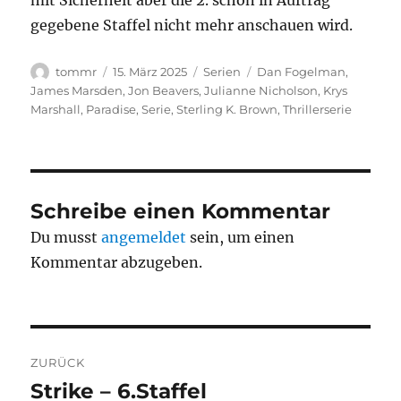
mit Sicherheit aber die 2. schon in Auftrag
gegebene Staffel nicht mehr anschauen wird.
Autor
Veröffentlicht
Kategorien
Schlagwörter
tommr
15. März 2025
Serien
Dan Fogelman
,
am
James Marsden
,
Jon Beavers
,
Julianne Nicholson
,
Krys
Marshall
,
Paradise
,
Serie
,
Sterling K. Brown
,
Thrillerserie
Schreibe einen Kommentar
Du musst
angemeldet
sein, um einen
Kommentar abzugeben.
Beitragsnavigation
ZURÜCK
Strike – 6.Staffel
Vorheriger