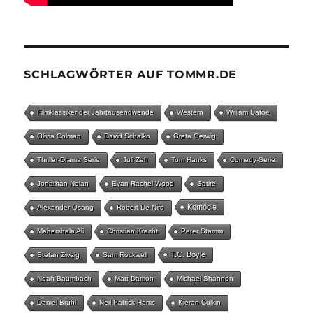
SCHLAGWÖRTER AUF TOMMR.DE
Filmklassiker der Jahrtausendwende
Western
William Dafoe
Olivia Colman
David Schalko
Greta Gerwig
Thriller-Drama Serie
Juli Zeh
Tom Hanks
Comedy-Serie
Jonathan Nolan
Evan Rachel Wood
Satire
Komödie
Alexander Osang
Robert De Niro
Mahershala Ali
Christian Kracht
Peter Stamm
T.C. Boyle
Stefan Zweig
Sam Rockwell
Noah Baumbach
Matt Damon
Michael Shannon
Daniel Brühl
Neil Patrick Harris
Kieran Culkin