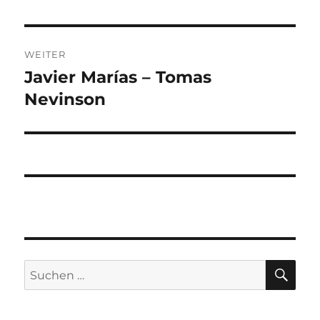
Beitrag:
WEITER
Javier Marías – Tomas
Nächster
Beitrag:
Nevinson
SU
Suchen
nach: