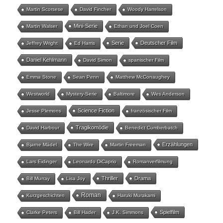
Martin Scorsese
David Fincher
Woody Harrelson
Mini-Serie
Martin Walser
Ethan und Joel Coen
Serie
Deutscher Film
Jeffrey Wright
Ed Harris
Daniel Kehlmann
David Simon
spanischer Film
Emma Stone
Sean Penn
Matthew McConaughey
Westworld
Mystery-Serie
Baltimore
Wes Anderson
Science Fiction
Jesse Plemons
französischer Film
Tragikomödie
David Harbour
Benedict Cumberbatch
Erzählungen
Bjarne Mädel
The Wire
Martin Freeman
Lars Eidinger
Leonardo DiCaprio
Romanverfilmung
Thriller
Drama
Bill Murray
Lisa Joy
Roman
Kurzgeschichten
Haruki Murakami
Spielfilm
Clarke Peters
Bill Hader
J.K. Simmons