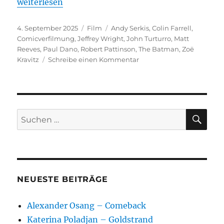
„The Batman“
weiterlesen
Veröffentlicht
Kategorien
Schlagwörter
4. September 2025
Film
Andy Serkis
,
Colin Farrell
,
am
Comicverfilmung
,
Jeffrey Wright
,
John Turturro
,
Matt
Reeves
,
Paul Dano
,
Robert Pattinson
,
The Batman
,
Zoë
zu
Kravitz
Schreibe einen Kommentar
The
Batman
SU
Suchen
nach:
NEUESTE BEITRÄGE
Alexander Osang – Comeback
Katerina Poladjan – Goldstrand