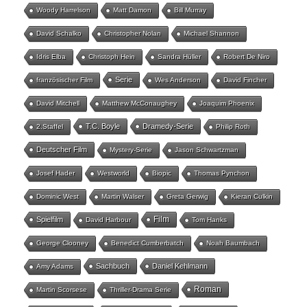
Woody Harrelson
Matt Damon
Bill Murray
David Schalko
Christopher Nolan
Michael Shannon
Idris Elba
Christoph Hein
Sandra Hüller
Robert De Niro
Serie
französischer Film
Wes Anderson
David Fincher
David Mitchell
Matthew McConaughey
Joaquim Phoenix
T.C. Boyle
Dramedy-Serie
2.Staffel
Philip Roth
Deutscher Film
Mystery-Serie
Jason Schwartzman
Josef Hader
Westworld
Biopic
Thomas Pynchon
Dominic West
Martin Walser
Greta Gerwig
Kieran Culkin
Film
Spielfilm
David Harbour
Tom Hanks
George Clooney
Benedict Cumberbatch
Noah Baumbach
Sachbuch
Daniel Kehlmann
Amy Adams
Roman
Martin Scorsese
Thriller-Drama Serie