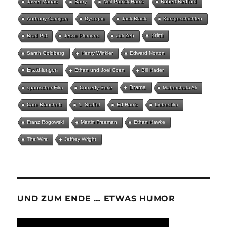
Javier Marías
Barry
Neil Patrick Harris
Robert Redford
Anthony Carrigan
Dystopie
Jack Black
Kurzgeschichten
Krimi
Brad Pitt
Jesse Plemons
Juli Zeh
Sarah Goldberg
Henry Winkler
Edward Norton
Erzählungen
Ethan und Joel Coen
Bill Hader
Drama
spanischer Film
Comedy-Serie
Mahershala Ali
Cate Blanchett
1. Staffel
Ed Harris
Liebesfilm
Franz Rogowski
Martin Freeman
Ethan Hawke
The Wire
Jeffrey Wright
UND ZUM ENDE … ETWAS HUMOR