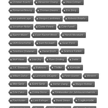
Christian Kracht
Alexander Osang
Olivia Colman
Romanverfilmung
Thomas Glavinic
Eric Berg
our pathetic age
Giorgos Lanthimos
Roberto Bolaño
Jonathan Nolan
Clarke Peters
Colin Farrell
Bjarne Mädel
Evan Rachel Wood
Haruki Murakami
DDR-Geschichte
Sam Rockwell
Sean Penn
Science Fiction
Timothée Chalamet
Daniel Brühl
Wolf Haas
Lisa Joy
Ryan Gosling
Satire
Thriller
Komödie
J.K. Simmons
Baltimore
William Dafoe
Leonardo DiCaprio
Peter Stamm
Western
Mini-Serie
Krimi-Serie
Stefan Zweig
Margot Robbie
Edie Falco
Emma Stone
Filmklassiker der Jahrtausendwende
Tragikomödie
Paul Auster
Lars Eidinger
David Simon