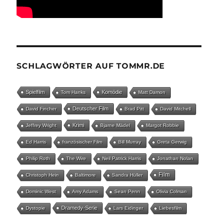
SCHLAGWÖRTER AUF TOMMR.DE
Spielfilm
Komödie
Tom Hanks
Matt Damon
Deutscher Film
David Fincher
Brad Pitt
David Mitchell
Krimi
Jeffrey Wright
Bjarne Mädel
Margot Robbie
Ed Harris
französischer Film
Bill Murray
Greta Gerwig
Philip Roth
The Wire
Neil Patrick Harris
Jonathan Nolan
Film
Christoph Hein
Baltimore
Sandra Hüller
Dominic West
Amy Adams
Sean Penn
Olivia Colman
Dramedy-Serie
Dystopie
Lars Eidinger
Liebesfilm