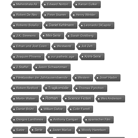
Mahershala Ali
Edward Norton
Kieran Culkin
Robert De Niro
Peter Stamm
Henry Winkler
Daniel Kehlmann
Roberto Bolaño
Leonardo DiCaprio
Mini-Serie
J.K. Simmons
Sarah Goldberg
Ethan und Joel Coen
Westworld
Juli Zeh
Krimi-Serie
Joaquim Phoenix
our pathetic age
2.Staffel
Jason Schwartzman
Filmklassiker der Jahrtausendwende
Western
Josef Hader
Tragikomödie
Robert Redford
Thomas Pynchon
Roman
Science Fiction
Martin Walser
Wes Anderson
Daniel Brühl
William Dafoe
Colin Farrell
Giorgos Lanthimos
Anthony Carrigan
spanischer Film
Serie
Satire
Javier Marías
Woody Harrelson