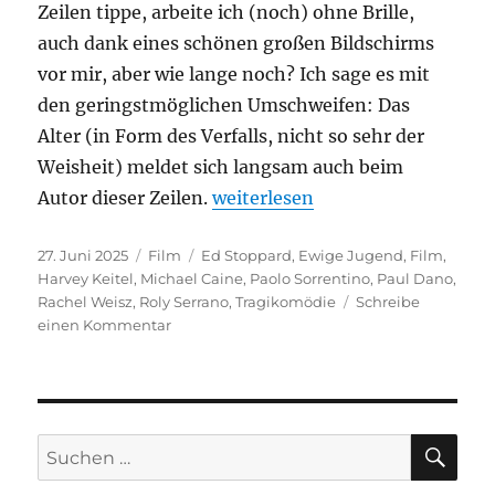
Zeilen tippe, arbeite ich (noch) ohne Brille,
auch dank eines schönen großen Bildschirms
vor mir, aber wie lange noch? Ich sage es mit
den geringstmöglichen Umschweifen: Das
Alter (in Form des Verfalls, nicht so sehr der
Weisheit) meldet sich langsam auch beim
„Ewige Jugend“
Autor dieser Zeilen.
weiterlesen
Veröffentlicht
Kategorien
Schlagwörter
27. Juni 2025
Film
Ed Stoppard
,
Ewige Jugend
,
Film
,
am
Harvey Keitel
,
Michael Caine
,
Paolo Sorrentino
,
Paul Dano
,
Rachel Weisz
,
Roly Serrano
,
Tragikomödie
Schreibe
zu
einen Kommentar
Ewige
Jugend
SU
Suchen
nach: