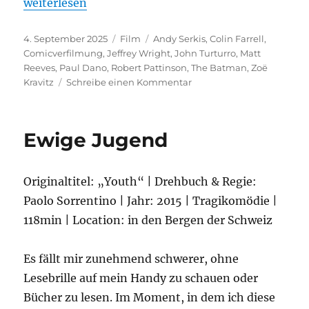
„The Batman“
weiterlesen
Veröffentlicht
Kategorien
Schlagwörter
4. September 2025
Film
Andy Serkis
,
Colin Farrell
,
am
Comicverfilmung
,
Jeffrey Wright
,
John Turturro
,
Matt
Reeves
,
Paul Dano
,
Robert Pattinson
,
The Batman
,
Zoë
zu
Kravitz
Schreibe einen Kommentar
The
Batman
Ewige Jugend
Originaltitel: „Youth“ | Drehbuch & Regie:
Paolo Sorrentino | Jahr: 2015 | Tragikomödie |
118min | Location: in den Bergen der Schweiz
Es fällt mir zunehmend schwerer, ohne
Lesebrille auf mein Handy zu schauen oder
Bücher zu lesen. Im Moment, in dem ich diese