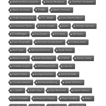
Matthew McConaughey
Haruki Murakami
Timothée Chalamet
Thriller
Martin Scorsese
Martin Freeman
T.C. Boyle
Thriller-Drama Serie
Evan Rachel Wood
Christopher Nolan
Ethan Hawke
Barry
George Clooney
Erzählungen
Paul Auster
Eric Berg
Bill Hader
Franz Rogowski
Benedict Cumberbatch
Comedy-Serie
Wolf Haas
Michael Shannon
David Simon
Drama
Mystery-Serie
Noah Baumbach
Stefan Zweig
Christian Kracht
DDR-Geschichte
Lisa Joy
Clarke Peters
Kurzgeschichten
David Schalko
Thomas Glavinic
Romanverfilmung
Jesse Plemons
1. Staffel
Edie Falco
Cate Blanchett
David Harbour
Sam Rockwell
Alexander Osang
Ryan Gosling
Biopic