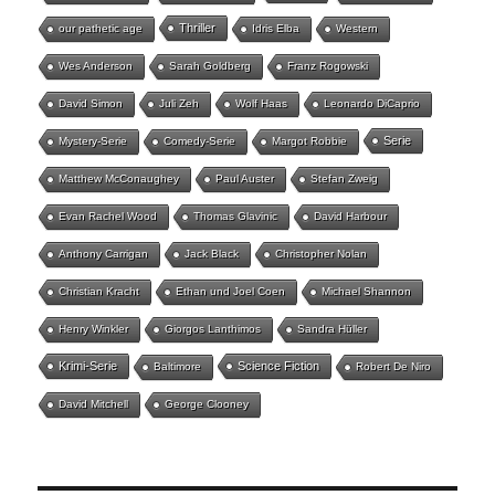
Thriller
our pathetic age
Idris Elba
Western
Wes Anderson
Sarah Goldberg
Franz Rogowski
David Simon
Juli Zeh
Wolf Haas
Leonardo DiCaprio
Serie
Mystery-Serie
Comedy-Serie
Margot Robbie
Matthew McConaughey
Paul Auster
Stefan Zweig
Evan Rachel Wood
Thomas Glavinic
David Harbour
Anthony Carrigan
Jack Black
Christopher Nolan
Christian Kracht
Ethan und Joel Coen
Michael Shannon
Henry Winkler
Giorgos Lanthimos
Sandra Hüller
Krimi-Serie
Science Fiction
Baltimore
Robert De Niro
David Mitchell
George Clooney