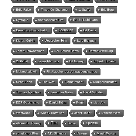
Edie Falco
Timothée Chalamet
1. Staffel
Eric Berg
Daniel Kehlmann
Dystopie
französischer Film
Sachbuch
Benedict Cumberbatch
Ed Harris
Deutscher Film
Kieran Culkin
Lars Eidinger
Jason Schwartzman
Neil Patrick Harris
Romanverfilmung
2.Staffel
Jesse Plemons
Bill Murray
Roberto Bolaño
Mahershala Ali
Filmklassiker der Jahrtausendwende
Sean Penn
The Wire
Bjarne Mädel
Kurzgeschichten
Thomas Pynchon
Jonathan Nolan
David Schalko
Krimi
DDR-Geschichte
Daniel Brühl
Lisa Joy
Westworld
Woody Harrelson
Josef Hader
Dominic West
Film
Spielfilm
Alexander Osang
Satire
Drama
spanischer Film
J.K. Simmons
Martin Walser