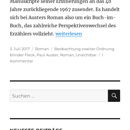
Manuskripte seiner Erinnerungen an das 40
Jahre zurückliegende 1967 zusendet. Es handelt
sich bei Austers Roman also um ein Buch-im-
Buch, das zahlreiche Perspektivenwechsel des
„Paul Auster – Unsichtbar“
Erzählers vollzieht.
weiterlesen
Veröffentlicht
Kategorien
Schlagwörter
3. Juli 2017
Roman
Beobachtung zweiter Ordnung
,
am
blinder Fleck
,
Paul Auster
,
Roman
,
Unsichtbar
1
zu
Kommentar
Paul
Auster
–
Unsichtbar
SU
Suchen
nach: