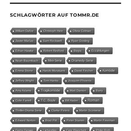
SCHLAGWÖRTER AUF TOMMR.DE
William Dafoe
Christoph Hein
Olivia Colman
Javier Marías
Sam Rockwell
Ryan Gosling
Erzählungen
Ethan Hawke
Robert Redford
Biopic
Mini-Serie
Dramedy-Serie
Noah Baumbach
Komödie
Emma Stone
Haruki Murakami
David Fincher
Jeffrey Wright
Tom Hanks
Joaquim Phoenix
Tragikomödie
Amy Adams
Matt Damon
Barry
Roman
T.C. Boyle
Colin Farrell
Bill Hader
Thriller-Drama Serie
Clarke Peters
Martin Scorsese
Edward Norton
Brad Pitt
Peter Stamm
Martin Freeman
Greta Gerwig
Liebesfilm
Cate Blanchett
Philip Roth