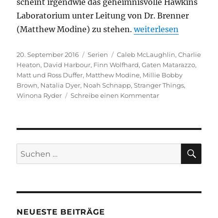
scheint irgendwie das geheimnisvolle Hawkins
Laboratorium unter Leitung von Dr. Brenner
„Stranger Things“
(Matthew Modine) zu stehen.
weiterlesen
Veröffentlicht
Kategorien
Schlagwörter
20. September 2016
Serien
Caleb McLaughlin
,
Charlie
am
Heaton
,
David Harbour
,
Finn Wolfhard
,
Gaten Matarazzo
,
Matt und Ross Duffer
,
Matthew Modine
,
Millie Bobby
Brown
,
Natalia Dyer
,
Noah Schnapp
,
Stranger Things
,
zu
Winona Ryder
Schreibe einen Kommentar
Stranger
Things
SU
Suchen
nach:
NEUESTE BEITRÄGE