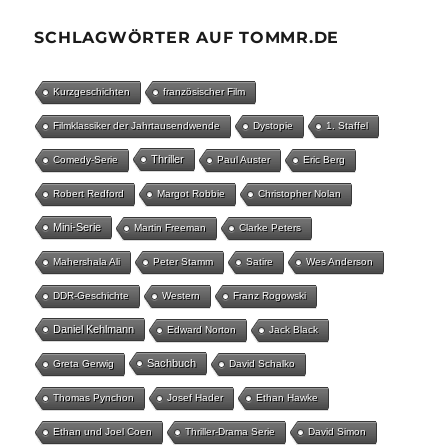
SCHLAGWÖRTER AUF TOMMR.DE
Kurzgeschichten
französischer Film
Filmklassiker der Jahrtausendwende
Dystopie
1. Staffel
Thriller
Comedy-Serie
Paul Auster
Eric Berg
Robert Redford
Margot Robbie
Christopher Nolan
Mini-Serie
Martin Freeman
Clarke Peters
Mahershala Ali
Peter Stamm
Satire
Wes Anderson
DDR-Geschichte
Western
Franz Rogowski
Daniel Kehlmann
Edward Norton
Jack Black
Sachbuch
Greta Gerwig
David Schalko
Thomas Pynchon
Josef Hader
Ethan Hawke
Ethan und Joel Coen
Thriller-Drama Serie
David Simon