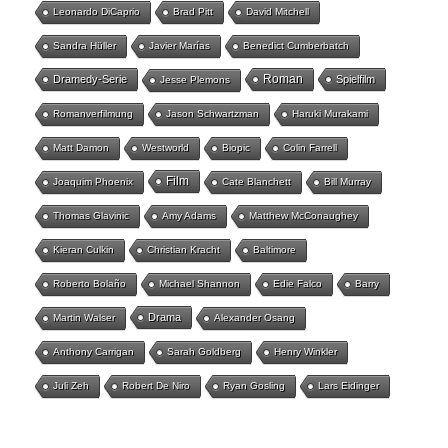
Leonardo DiCaprio
Brad Pitt
David Mitchell
Sandra Hüller
Javier Marías
Benedict Cumberbatch
Roman
Dramedy-Serie
Spielfilm
Jesse Plemons
Romanverfilmung
Jason Schwartzman
Haruki Murakami
Matt Damon
Westworld
Biopic
Colin Farrell
Film
Joaquim Phoenix
Cate Blanchett
Bill Murray
Thomas Glavinic
Amy Adams
Matthew McConaughey
Kieran Culkin
Christian Kracht
Baltimore
Roberto Bolaño
Michael Shannon
Edie Falco
Barry
Drama
Martin Walser
Alexander Osang
Anthony Carrigan
Sarah Goldberg
Henry Winkler
Juli Zeh
Robert De Niro
Ryan Gosling
Lars Eidinger