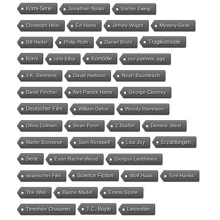
Krimi-Serie
Jonathan Nolan
Stefan Zweig
Christoph Hein
Ed Harris
Jeffrey Wright
Mystery-Serie
Tragikomödie
Bill Hader
Philip Roth
Daniel Brühl
Krimi
Komödie
Idris Elba
our pathetic age
J.K. Simmons
David Harbour
Noah Baumbach
David Fincher
Neil Patrick Harris
George Clooney
Deutscher Film
William Dafoe
Woody Harrelson
Olivia Colman
Sean Penn
2.Staffel
Dominic West
Erzählungen
Martin Scorsese
Sam Rockwell
Lisa Joy
Serie
Evan Rachel Wood
Giorgos Lanthimos
Science Fiction
spanischer Film
Wolf Haas
Tom Hanks
The Wire
Bjarne Mädel
Emma Stone
T.C. Boyle
Timothée Chalamet
Liebesfilm