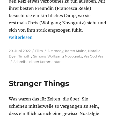
den Reiz etwas verbotenes zu tun ausüben. Mit
ihrer besten Freundin (Francesca Reale)
besucht sie ein kirchliches Camp, wo sie
erstmals Chris (Wolfgang Novogratz) sieht und
sich von ihm stark angezogen fühlt.
„Yes God Yes“
weiterlesen
Veröffentlicht
Kategorien
Schlagwörter
20. Juni 2022
Film
Dramedy
,
Karen Maine
,
Natalia
am
Dyer
,
Timothy Simons
,
Wolfgang Novogratz
,
Yes God Yes
zu
Schreibe einen Kommentar
Yes
God
Yes
Stranger Things
Was waren das für Zeiten, die 80er! Sie
scheinen mittlerweile so vergangen zu sein,
dass ein Blick zurück eine gewisse Nostalgie