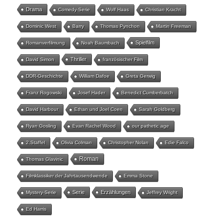
Drama
Comedy-Serie
Wolf Haas
Christian Kracht
Dominic West
Barry
Thomas Pynchon
Martin Freeman
Spielfilm
Romanverfilmung
Noah Baumbach
Thriller
David Simon
französischer Film
DDR-Geschichte
William Dafoe
Greta Gerwig
Franz Rogowski
Josef Hader
Benedict Cumberbatch
David Harbour
Ethan und Joel Coen
Sarah Goldberg
Ryan Gosling
Evan Rachel Wood
our pathetic age
2.Staffel
Olivia Colman
Christopher Nolan
Edie Falco
Roman
Thomas Glavinic
Filmklassiker der Jahrtausendwende
Emma Stone
Serie
Erzählungen
Mystery-Serie
Jeffrey Wright
Ed Harris