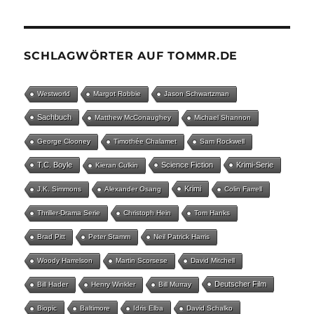
SCHLAGWÖRTER AUF TOMMR.DE
Westworld
Margot Robbie
Jason Schwartzman
Sachbuch
Matthew McConaughey
Michael Shannon
George Clooney
Timothée Chalamet
Sam Rockwell
T.C. Boyle
Science Fiction
Krimi-Serie
Kieran Culkin
Krimi
J.K. Simmons
Alexander Osang
Colin Farrell
Thriller-Drama Serie
Christoph Hein
Tom Hanks
Brad Pitt
Peter Stamm
Neil Patrick Harris
Woody Harrelson
Martin Scorsese
David Mitchell
Deutscher Film
Bill Hader
Henry Winkler
Bill Murray
Biopic
Baltimore
Idris Elba
David Schalko