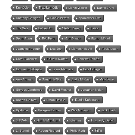
Komödie
Tragikomödie
Martin Walser
Daniel Brühl
Anthony Carrigan
Clarke Peters
spanischer Film
The Wire
Liebesfilm
Stefan Zweig
Satire
Sean Penn
Eric Berg
Matt Damon
Bjarne Mädel
Joaquim Phoenix
Lisa Joy
Mahershala Ali
Paul Auster
Cate Blanchett
Edward Norton
Roberto Bolaño
Leonardo DiCaprio
Jesse Plemons
Lars Eidinger
Mini-Serie
Amy Adams
Sandra Hüller
Javier Marías
Giorgos Lanthimos
David Fincher
Jonathan Nolan
Daniel Kehlmann
Robert De Niro
Ethan Hawke
Dystopie
Kurzgeschichten
Wes Anderson
Jack Black
Dramedy-Serie
Juli Zeh
Haruki Murakami
Western
Film
1. Staffel
Robert Redford
Philip Roth