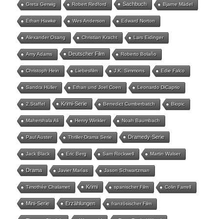
Sachbuch
Greta Gerwig
Robert Redford
Bjarne Mädel
Ethan Hawke
Wes Anderson
Edward Norton
Alexander Osang
Christian Kracht
Lars Eidinger
Deutscher Film
Amy Adams
Roberto Bolaño
Christoph Hein
Liebesfilm
J.K. Simmons
Edie Falco
Sandra Hüller
Ethan und Joel Coen
Leonardo DiCaprio
Krimi-Serie
2.Staffel
Benedict Cumberbatch
Biopic
Mahershala Ali
Henry Winkler
Noah Baumbach
Dramedy-Serie
Paul Auster
Thriller-Drama Serie
Jack Black
Eric Berg
Sam Rockwell
Martin Walser
Drama
Javier Marías
Jason Schwartzman
Krimi
Timothée Chalamet
spanischer Film
Colin Farrell
Mini-Serie
Erzählungen
französischer Film