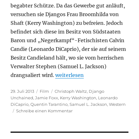
begabter Schütze. Da das Gewerbe gut anläuft,
versuchen sie Djangos Frau Broomhilda von
Shaft (Kerry Washington) zu befreien. Jedoch
befindet sich diese im Besitz von Südstaaten
Baron und „Negerkampf“-Fetischisten Calvin
Candie (Leonardo DiCaprio), der sie auf seinem
Besitz Candieland hält, wo sie vom herrischen
Verwalter Stephen (Samuel L. Jackson)
„Django Unchained“
drangsaliert wird.
weiterlesen
Veröffentlicht
Kategorien
Schlagwörter
29. Juli 2013
Film
Christoph Waltz
,
Django
am
Unchained
,
Jamie Foxx
,
Kerry Washington
,
Leonardo
DiCaprio
,
Quentin Tarantino
,
Samuel L. Jackson
,
Western
zu
Schreibe einen Kommentar
Django
Unchained