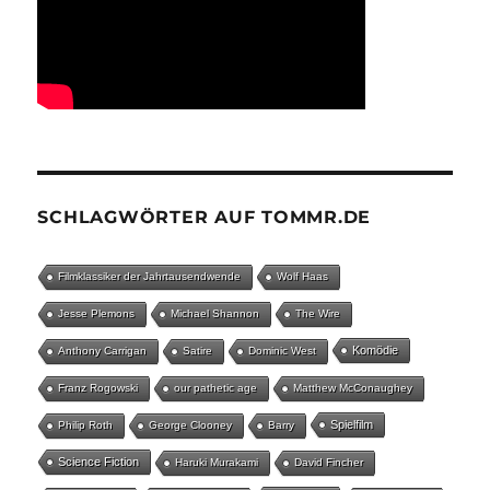
SCHLAGWÖRTER AUF TOMMR.DE
Filmklassiker der Jahrtausendwende
Wolf Haas
Jesse Plemons
Michael Shannon
The Wire
Komödie
Anthony Carrigan
Satire
Dominic West
Franz Rogowski
our pathetic age
Matthew McConaughey
Spielfilm
Philip Roth
George Clooney
Barry
Science Fiction
Haruki Murakami
David Fincher