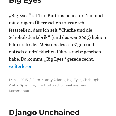
Big Eyes
„Big Eyes“ ist Tim Burtons neuester Film und
mit einigem Überraschen musste ich
feststellen, dass ich seit “Charlie und die
Schokoladenfabrik” (und das war 2005) keinen
Film mehr des Meisters des schrägen und
optisch eindrücklichen Filmes mehr gesehen
habe. Da kommt „Big Eyes“ gerade recht.
„Big Eyes“
weiterlesen
Veröffentlicht
Kategorien
Schlagwörter
12. Mai 2015
Film
Amy Adams
,
Big Eyes
,
Christoph
am
Waltz
,
Spielfilm
,
Tim Burton
Schreibe einen
zu
Kommentar
Big
Eyes
Django Unchained