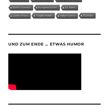
Martin Freeman
Kurzgeschichten
Ed Harris
Roman
Tragikomödie
Clarke Peters
William Dafoe
UND ZUM ENDE … ETWAS HUMOR