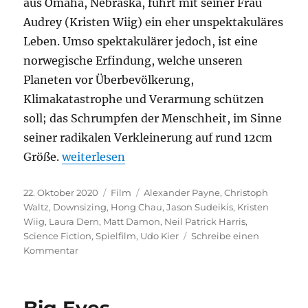
aus Omaha, Nebraska, führt mit seiner Frau
Audrey (Kristen Wiig) ein eher unspektakuläres
Leben. Umso spektakulärer jedoch, ist eine
norwegische Erfindung, welche unseren
Planeten vor Überbevölkerung,
Klimakatastrophe und Verarmung schützen
soll; das Schrumpfen der Menschheit, im Sinne
seiner radikalen Verkleinerung auf rund 12cm
„Downsizing“
Größe.
weiterlesen
Veröffentlicht
Kategorien
Schlagwörter
22. Oktober 2020
Film
Alexander Payne
,
Christoph
am
Waltz
,
Downsizing
,
Hong Chau
,
Jason Sudeikis
,
Kristen
Wiig
,
Laura Dern
,
Matt Damon
,
Neil Patrick Harris
,
Science Fiction
,
Spielfilm
,
Udo Kier
Schreibe einen
zu
Kommentar
Downsizing