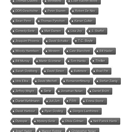
Thomas Glavinic
Westworld
Evan Rachel Wood
DDR-Geschichte
Peter Stamm
Robert De Niro
Sean Penn
Thomas Pynchon
Kieran Culkin
Comedy-Serie
Matt Damon
Lisa Joy
1. Staffel
T.C. Boyle
Joaquim Phoenix
David Schalko
Woody Harrelson
Western
Cate Blanchett
Bill Hader
Thriller
Bill Murray
Martin Scorsese
Tom Hanks
Sarah Goldberg
David Simon
Baltimore
Brad Pitt
Idris Elba
David Mitchell
Romanverfilmung
Stefan Zweig
Serie
Jeffrey Wright
Jonathan Nolan
Daniel Brühl
Film
Daniel Kehlmann
Juli Zeh
Emma Stone
David Harbour
Ryan Gosling
Giorgos Lanthimos
Dystopie
Mystery-Serie
Olivia Colman
Neil Patrick Harris
Josef Hader
Margot Robbie
Christopher Nolan