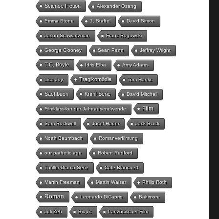
Science Fiction
Alexander Osang
Emma Stone
1. Staffel
David Simon
Jason Schwartzman
Franz Rogowski
George Clooney
Sean Penn
Jeffrey Wright
T.C. Boyle
Idris Elba
Amy Adams
Tragikomödie
Lisa Joy
Tom Hanks
Sachbuch
Krimi-Serie
David Mitchell
Film
Filmklassiker der Jahrtausendwende
Sam Rockwell
Josef Hader
Jack Black
Noah Baumbach
Romanverfilmung
our pathetic age
Robert Redford
Thriller-Drama Serie
Cate Blanchett
Martin Freeman
Martin Walser
Philip Roth
Roman
Leonardo DiCaprio
Baltimore
Juli Zeh
Biopic
französischer Film