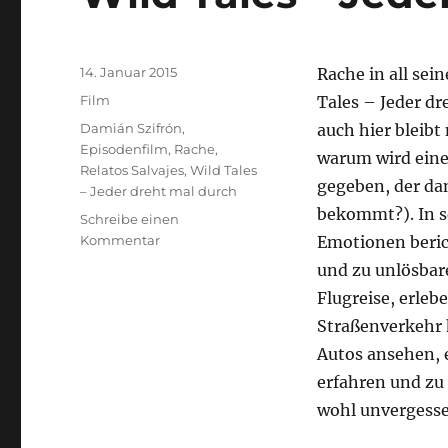
Veröffentlicht
14. Januar 2015
Rache in all se
am
Kategorien
Film
Tales – Jeder d
Schlagwörter
Damián Szifrón
,
auch hier bleibt
Episodenfilm
,
Rache
,
warum wird eine
Relatos Salvajes
,
Wild Tales
gegeben, der da
– Jeder dreht mal durch
bekommt?). In s
Schreibe einen
zu
Kommentar
Emotionen beric
Wild
und zu unlösbar
Tales
Flugreise, erle
–
Jeder
Straßenverkehr
dreht
Autos ansehen, e
mal
erfahren und zu 
durch
wohl unvergesse