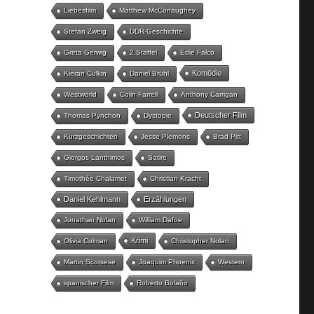
Liebesfilm
Matthew McConaughey
Stefan Zweig
DDR-Geschichte
Greta Gerwig
2.Staffel
Edie Falco
Komödie
Kieran Culkin
Daniel Brühl
Westworld
Colin Farrell
Anthony Carrigan
Deutscher Film
Thomas Pynchon
Dystopie
Kurzgeschichten
Jesse Plemons
Brad Pitt
Giorgos Lanthimos
Satire
Timothée Chalamet
Christian Kracht
Daniel Kehlmann
Erzählungen
Jonathan Nolan
William Dafoe
Krimi
Olivia Colman
Christopher Nolan
Martin Scorsese
Joaquim Phoenix
Western
spanischer Film
Roberto Bolaño