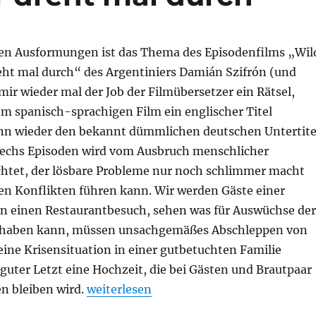
inen Ausformungen ist das Thema des Episodenfilms „Wil
reht mal durch“ des Argentiniers Damián Szifrón (und
 mir wieder mal der Job der Filmübersetzer ein Rätsel,
m spanisch-sprachigen Film ein englischer Titel
nn wieder den bekannt dümmlichen deutschen Untertite
echs Episoden wird vom Ausbruch menschlicher
htet, der lösbare Probleme nur noch schlimmer macht
en Konflikten führen kann. Wir werden Gäste einer
ben einen Restaurantbesuch, sehen was für Auswüchse der
 haben kann, müssen unsachgemäßes Abschleppen von
ine Krisensituation in einer gutbetuchten Familie
guter Letzt eine Hochzeit, die bei Gästen und Brautpaar
„Wild Tales – Jeder dreht mal durch“
n bleiben wird.
weiterlesen