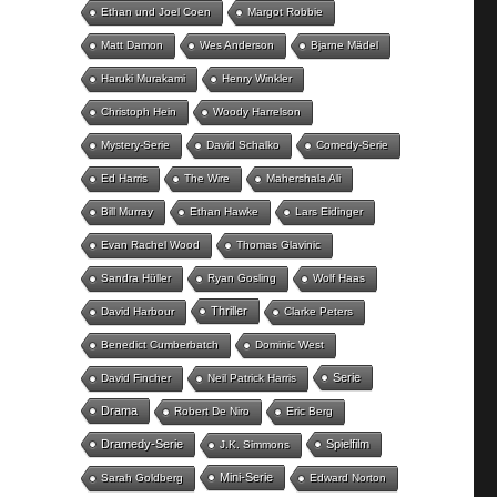
Ethan und Joel Coen
Margot Robbie
Matt Damon
Wes Anderson
Bjarne Mädel
Haruki Murakami
Henry Winkler
Christoph Hein
Woody Harrelson
Mystery-Serie
David Schalko
Comedy-Serie
Ed Harris
The Wire
Mahershala Ali
Bill Murray
Ethan Hawke
Lars Eidinger
Evan Rachel Wood
Thomas Glavinic
Sandra Hüller
Ryan Gosling
Wolf Haas
Thriller
David Harbour
Clarke Peters
Benedict Cumberbatch
Dominic West
Serie
David Fincher
Neil Patrick Harris
Drama
Robert De Niro
Eric Berg
Dramedy-Serie
Spielfilm
J.K. Simmons
Mini-Serie
Sarah Goldberg
Edward Norton