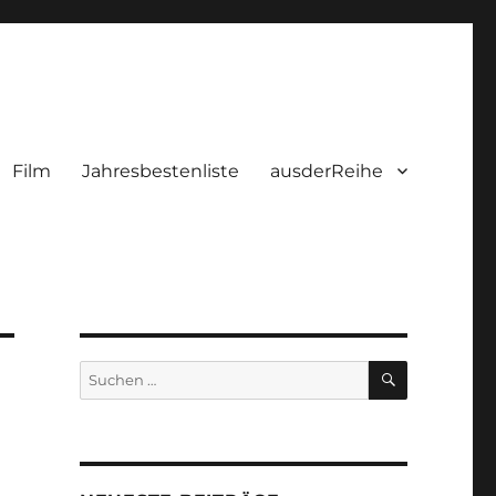
Film
Jahresbestenliste
ausderReihe
SUCHEN
Suchen
nach: