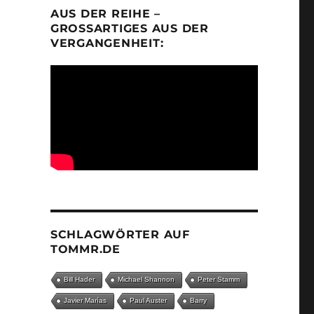
AUS DER REIHE –
GROSSARTIGES AUS DER V
ERGANGENHEIT:
SCHLAGWÖRTER AUF
TOMMR.DE
Bill Hader
Michael Shannon
Peter Stamm
Javier Marías
Paul Auster
Barry