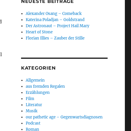
NEUESTE BEITRÄGE
Alexander Osang – Comeback
Katerina Poladjan – Goldstrand
d
Der Astronaut – Project Hail Mary
Heart of Stone
Florian Illies – Zauber der Stille
l
KATEGORIEN
Allgemein
aus fremden Regalen
Erzählungen
Film
Literatur
Musik
our pathetic age – Gegenwartsdiagnosen
Podcast
Roman