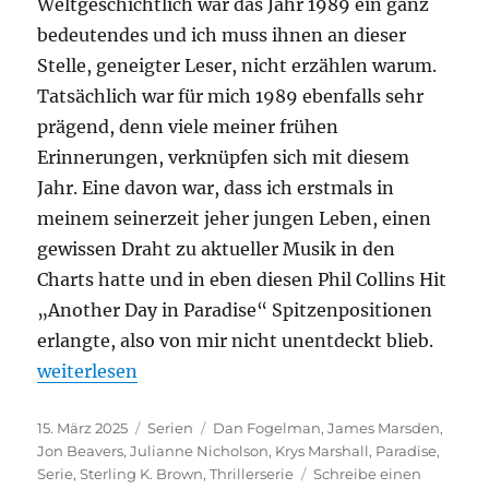
Weltgeschichtlich war das Jahr 1989 ein ganz
bedeutendes und ich muss ihnen an dieser
Stelle, geneigter Leser, nicht erzählen warum.
Tatsächlich war für mich 1989 ebenfalls sehr
prägend, denn viele meiner frühen
Erinnerungen, verknüpfen sich mit diesem
Jahr. Eine davon war, dass ich erstmals in
meinem seinerzeit jeher jungen Leben, einen
gewissen Draht zu aktueller Musik in den
Charts hatte und in eben diesen Phil Collins Hit
„Another Day in Paradise“ Spitzenpositionen
erlangte, also von mir nicht unentdeckt blieb.
„Paradise“
weiterlesen
Veröffentlicht
Kategorien
Schlagwörter
15. März 2025
Serien
Dan Fogelman
,
James Marsden
,
am
Jon Beavers
,
Julianne Nicholson
,
Krys Marshall
,
Paradise
,
Serie
,
Sterling K. Brown
,
Thrillerserie
Schreibe einen