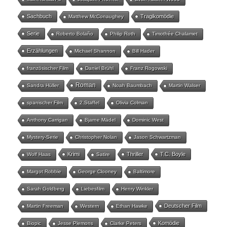
Sachbuch
Tragikomödie
Matthew McConaughey
Serie
Roberto Bolaño
Philip Roth
Timothée Chalamet
Erzählungen
Michael Shannon
Bill Hader
französischer Film
Daniel Brühl
Franz Rogowski
Roman
Sandra Hüller
Noah Baumbach
Martin Walser
spanischer Film
2.Staffel
Olivia Colman
Anthony Carrigan
Bjarne Mädel
Dominic West
Mystery-Serie
Christopher Nolan
Jason Schwartzman
Krimi
Thriller
T.C. Boyle
Wolf Haas
Satire
Margot Robbie
George Clooney
Baltimore
Sarah Goldberg
Liebesfilm
Henry Winkler
Deutscher Film
Martin Freeman
Western
Ethan Hawke
Komödie
Biopic
Jesse Plemons
Clarke Peters