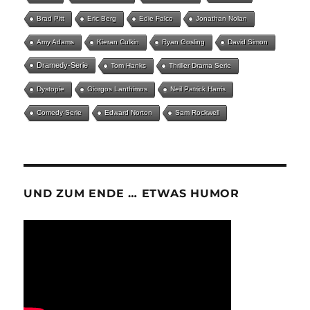
Brad Pitt
Eric Berg
Edie Falco
Jonathan Nolan
Amy Adams
Kieran Culkin
Ryan Gosling
David Simon
Dramedy-Serie
Tom Hanks
Thriller-Drama Serie
Dystopie
Giorgos Lanthimos
Neil Patrick Harris
Comedy-Serie
Edward Norton
Sam Rockwell
UND ZUM ENDE … ETWAS HUMOR