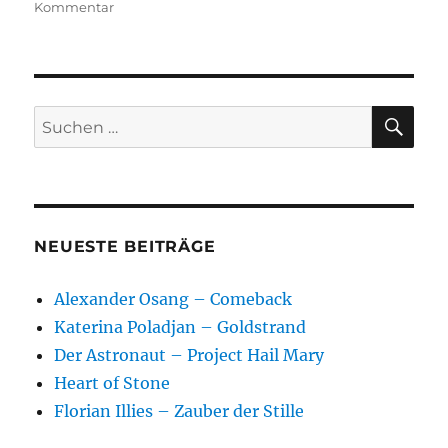
zu
Kommentar
Paradise
SU
Suchen
nach:
NEUESTE BEITRÄGE
Alexander Osang – Comeback
Katerina Poladjan – Goldstrand
Der Astronaut – Project Hail Mary
Heart of Stone
Florian Illies – Zauber der Stille