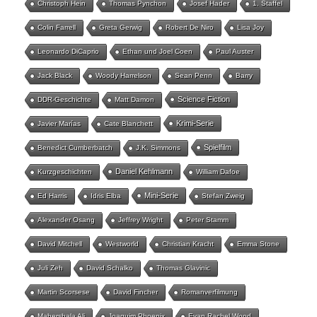
Christoph Hein
Thomas Pynchon
Josef Hader
1. Staffel
Colin Farrell
Greta Gerwig
Robert De Niro
Lisa Joy
Leonardo DiCaprio
Ethan und Joel Coen
Paul Auster
Jack Black
Woody Harrelson
Sean Penn
Barry
Science Fiction
DDR-Geschichte
Matt Damon
Krimi-Serie
Javier Marías
Cate Blanchett
Spielfilm
Benedict Cumberbatch
J.K. Simmons
Daniel Kehlmann
Kurzgeschichten
William Dafoe
Mini-Serie
Ed Harris
Idris Elba
Stefan Zweig
Alexander Osang
Jeffrey Wright
Peter Stamm
David Mitchell
Westworld
Christian Kracht
Emma Stone
Juli Zeh
David Schalko
Thomas Glavinic
Martin Scorsese
David Fincher
Romanverfilmung
Mahershala Ali
Joaquim Phoenix
Evan Rachel Wood