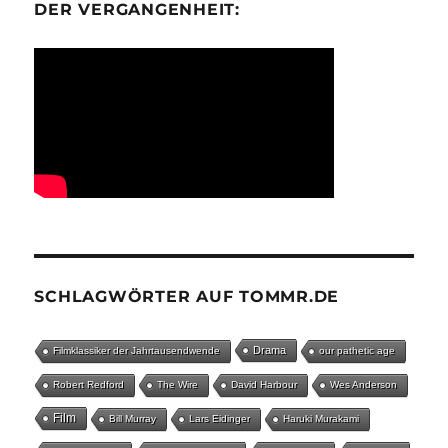
ER VERGANGENHEIT:
SCHLAGWÖRTER AUF TOMMR.DE
Drama
Filmklassiker der Jahrtausendwende
our pathetic age
Robert Redford
The Wire
David Harbour
Wes Anderson
Film
Bill Murray
Lars Eidinger
Haruki Murakami