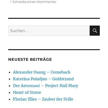
zu
Schreibe einen Kommentar
Coda
SU
Suchen
nach:
NEUESTE BEITRÄGE
Alexander Osang – Comeback
Katerina Poladjan – Goldstrand
Der Astronaut – Project Hail Mary
Heart of Stone
Florian Illies – Zauber der Stille