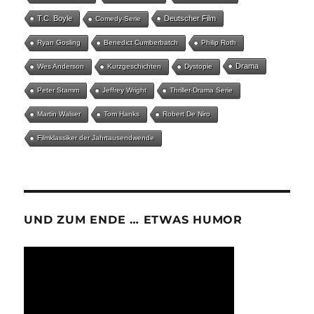
T.C. Boyle
Deutscher Film
Comedy-Serie
Ryan Gosling
Benedict Cumberbatch
Philip Roth
Drama
Wes Anderson
Kurzgeschichten
Dystopie
Peter Stamm
Jeffrey Wright
Thriller-Drama Serie
Martin Walser
Tom Hanks
Robert De Niro
Filmklassiker der Jahrtausendwende
UND ZUM ENDE … ETWAS HUMOR