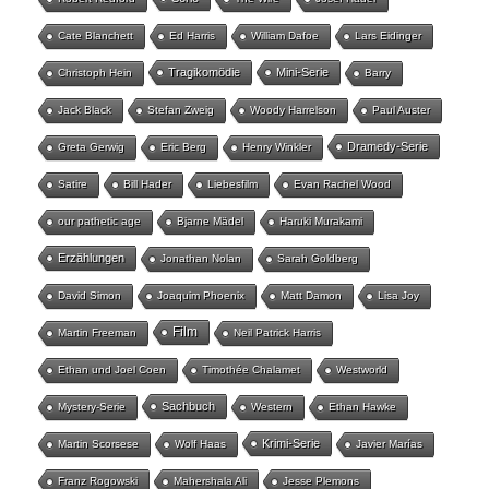
Cate Blanchett
Ed Harris
William Dafoe
Lars Eidinger
Tragikomödie
Mini-Serie
Christoph Hein
Barry
Jack Black
Stefan Zweig
Woody Harrelson
Paul Auster
Dramedy-Serie
Greta Gerwig
Eric Berg
Henry Winkler
Satire
Bill Hader
Liebesfilm
Evan Rachel Wood
our pathetic age
Bjarne Mädel
Haruki Murakami
Erzählungen
Jonathan Nolan
Sarah Goldberg
David Simon
Joaquim Phoenix
Matt Damon
Lisa Joy
Film
Martin Freeman
Neil Patrick Harris
Ethan und Joel Coen
Timothée Chalamet
Westworld
Sachbuch
Mystery-Serie
Western
Ethan Hawke
Krimi-Serie
Martin Scorsese
Wolf Haas
Javier Marías
Franz Rogowski
Mahershala Ali
Jesse Plemons