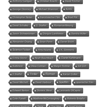
Anthony Carrigan
Christian Kracht
David Fincher
Krimi
George Clooney
Michael Shannon
Christopher Nolan
französischer Film
Brad Pitt
David Schalko
1. Staffel
Romanverfilmung
Jason Schwartzman
Giorgos Lanthimos
Sandra Hüller
Alexander Osang
Sean Penn
Daniel Brühl
Science Fiction
Amy Adams
J.K. Simmons
Daniel Kehlmann
Emma Stone
Noah Baumbach
Baltimore
Olivia Colman
Margot Robbie
Juli Zeh
Roman
Thriller
2.Staffel
Kieran Culkin
Spielfilm
David Mitchell
David Harbour
spanischer Film
Edward Norton
Dominic West
Leonardo DiCaprio
Colin Farrell
Matthew McConaughey
Roberto Bolaño
Serie
Robert Redford
The Wire
Josef Hader