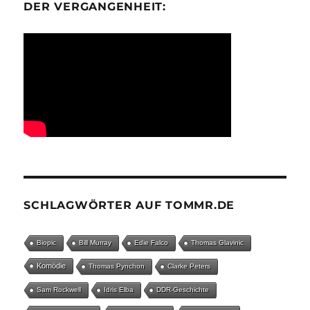
ER VERGANGENHEIT:
SCHLAGWÖRTER AUF TOMMR.DE
Biopic
Bill Murray
Edie Falco
Thomas Glavinic
Komödie
Thomas Pynchon
Clarke Peters
Sam Rockwell
Idris Elba
DDR-Geschichte