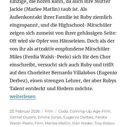
Einzige, die hören kann, da auch ihre Mutter
Jackie (Marlee Matlin) taub ist. Als
Außenkontakt ihrer Familie ist Ruby ziemlich
eingespannt, und die Highschool-Mitschüler
zeigen sich zumeist von ihrer gehässigen Seite:
Oft wird sie Opfer von Hänseleien. Doch als der
von ihr als attraktiv empfundene Mitschüler
Miles (Ferdia Walsh-Peelo) sich für den Chor
einschreibt, versucht sich auch Ruby und trifft
auf den Chorleiter Bernardo Villalobos (Eugenio
Derbez), einen strengen Lehrer, der aber Rubys
Talent entdeckt und fördern möchte.
„Coda“
weiterlesen
Veröffentlicht
Kategorien
Schlagwörter
23. Februar 2026
Film
Coda
,
Coming-Up-Age-Film
,
am
Daniel Durant
,
Emilia Jones
,
Eugenio Derbez
,
Ferdia
Walsh-Peelo
,
Film
,
Marlee Matlin
,
Siân Heder
,
Troy Kotsur