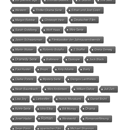
our pathetic age
Thomas Glavinic
1. Staffel
The Wire
Western
Thriller-Drama Serie
Ethan und Joel Coen
Deutscher Film
Margot Robbie
Christoph Hein
Mini-Serie
Sarah Goldberg
Wolf Haas
Jason Schwartzman
Filmklassiker der Jahrtausendwende
Martin Walser
Roberto Bolaño
2.Staffel
Greta Gerwig
Dramedy-Serie
Baltimore
Dystopie
Jack Black
Paul Auster
Biopic
Amy Adams
Barry
Clarke Peters
Mystery-Serie
Giorgos Lanthimos
Noah Baumbach
Wes Anderson
William Dafoe
Juli Zeh
Lisa Joy
Liebesfilm
Haruki Murakami
Daniel Brühl
Krimi-Serie
Drama
Idris Elba
Bill Murray
Roman
Josef Hader
Westworld
Romanverfilmung
Sean Penn
spanischer Film
Michael Shannon