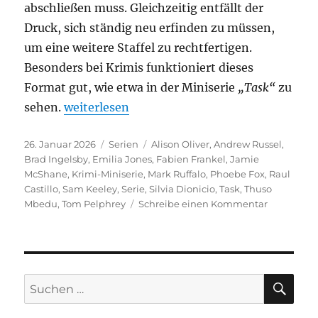
abschließen muss. Gleichzeitig entfällt der
Druck, sich ständig neu erfinden zu müssen,
um eine weitere Staffel zu rechtfertigen.
Besonders bei Krimis funktioniert dieses
Format gut, wie etwa in der Miniserie
„Task“
zu
„Task“
sehen.
weiterlesen
Veröffentlicht
Kategorien
Schlagwörter
26. Januar 2026
Serien
Alison Oliver
,
Andrew Russel
,
am
Brad Ingelsby
,
Emilia Jones
,
Fabien Frankel
,
Jamie
McShane
,
Krimi-Miniserie
,
Mark Ruffalo
,
Phoebe Fox
,
Raul
Castillo
,
Sam Keeley
,
Serie
,
Silvia Dionicio
,
Task
,
Thuso
zu
Mbedu
,
Tom Pelphrey
Schreibe einen Kommentar
Task
SU
Suchen
nach: