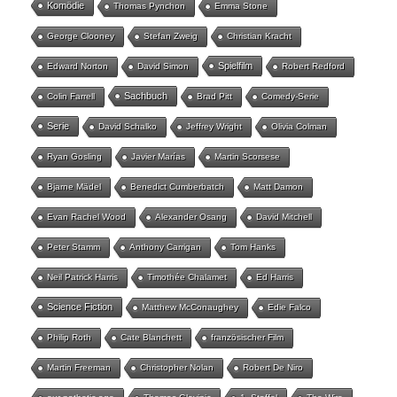
Komödie
Thomas Pynchon
Emma Stone
George Clooney
Stefan Zweig
Christian Kracht
Spielfilm
Edward Norton
David Simon
Robert Redford
Sachbuch
Colin Farrell
Brad Pitt
Comedy-Serie
Serie
David Schalko
Jeffrey Wright
Olivia Colman
Ryan Gosling
Javier Marías
Martin Scorsese
Bjarne Mädel
Benedict Cumberbatch
Matt Damon
Evan Rachel Wood
Alexander Osang
David Mitchell
Peter Stamm
Anthony Carrigan
Tom Hanks
Neil Patrick Harris
Timothée Chalamet
Ed Harris
Science Fiction
Matthew McConaughey
Edie Falco
Philip Roth
Cate Blanchett
französischer Film
Martin Freeman
Christopher Nolan
Robert De Niro