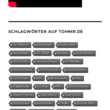
SCHLAGWÖRTER AUF TOMMR.DE
J.K. Simmons
Ethan Hawke
Dominic West
T.C. Boyle
Henry Winkler
Bill Hader
Jesse Plemons
Erzählungen
Kieran Culkin
Leonardo DiCaprio
Woody Harrelson
Franz Rogowski
Kurzgeschichten
Krimi
Lars Eidinger
Mahershala Ali
Satire
Film
Tragikomödie
Eric Berg
DDR-Geschichte
Joaquim Phoenix
David Harbour
David Fincher
Thriller
Sam Rockwell
Sandra Hüller
Jonathan Nolan