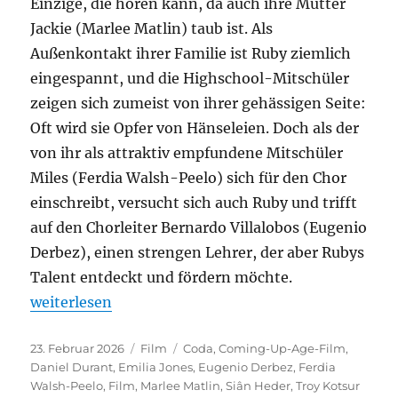
Einzige, die hören kann, da auch ihre Mutter
Jackie (Marlee Matlin) taub ist. Als
Außenkontakt ihrer Familie ist Ruby ziemlich
eingespannt, und die Highschool-Mitschüler
zeigen sich zumeist von ihrer gehässigen Seite:
Oft wird sie Opfer von Hänseleien. Doch als der
von ihr als attraktiv empfundene Mitschüler
Miles (Ferdia Walsh-Peelo) sich für den Chor
einschreibt, versucht sich auch Ruby und trifft
auf den Chorleiter Bernardo Villalobos (Eugenio
Derbez), einen strengen Lehrer, der aber Rubys
Talent entdeckt und fördern möchte.
„Coda“
weiterlesen
Veröffentlicht
Kategorien
Schlagwörter
23. Februar 2026
Film
Coda
,
Coming-Up-Age-Film
,
am
Daniel Durant
,
Emilia Jones
,
Eugenio Derbez
,
Ferdia
Walsh-Peelo
,
Film
,
Marlee Matlin
,
Siân Heder
,
Troy Kotsur