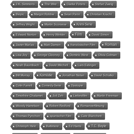
J.K. Simmons
The Wire
Clarke Peters
Stefan Zweig
Biopic
Margot Robbie
Sean Penn
Christian Kracht
Krimi-Serie
Jeffrey Wright
Martin Scorsese
Film
Edward Norton
Henry Winkler
David Simon
Roman
Javier Marías
Matt Damon
französischer Film
Lisa Joy
George Clooney
Dominic West
Olivia Colman
Noah Baumbach
David Mitchell
Lars Eidinger
Komödie
Bill Murray
Jonathan Nolan
David Schalko
Colin Farrell
Comedy-Serie
Dystopie
Timothée Chalamet
Juli Zeh
Liebesfilm
Martin Freeman
Woody Harrelson
Robert Redford
Romanverfilmung
Thomas Pynchon
spanischer Film
Cate Blanchett
T.C. Boyle
Christoph Hein
Baltimore
Ed Harris