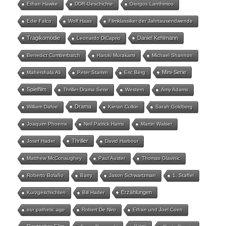
Ethan Hawke
DDR-Geschichte
Giorgos Lanthimos
Edie Falco
Wolf Haas
Filmklassiker der Jahrtausendwende
Tragikomödie
Daniel Kehlmann
Leonardo DiCaprio
Benedict Cumberbatch
Haruki Murakami
Michael Shannon
Mini-Serie
Mahershala Ali
Peter Stamm
Eric Berg
Spielfilm
Thriller-Drama Serie
Western
Amy Adams
Drama
William Dafoe
Kieran Culkin
Sarah Goldberg
Joaquim Phoenix
Neil Patrick Harris
Martin Walser
Thriller
Josef Hader
David Harbour
Matthew McConaughey
Paul Auster
Thomas Glavinic
Roberto Bolaño
Barry
Jason Schwartzman
1. Staffel
Erzählungen
Kurzgeschichten
Bill Hader
our pathetic age
Robert De Niro
Ethan und Joel Coen