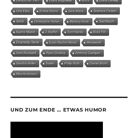
Deutscher Film
Krimi
Franz Rogowski
Greta Gerwig
Science Fiction
Idris Elba
Emma Stone
Jack Black
Serie
Sachbuch
Christopher Nolan
Mystery-Serie
Bjarne Mädel
2.Staffel
Tom Hanks
Brad Pitt
Dramedy-Serie
Evan Rachel Wood
Westworld
Sam Rockwell
Ryan Gosling
Anthony Carrigan
Sandra Hüller
Satire
Philip Roth
Daniel Brühl
Wes Anderson
UND ZUM ENDE … ETWAS HUMOR