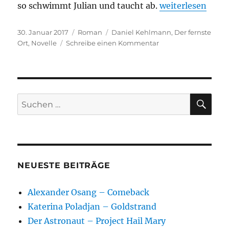
„Daniel Kehlman
so schwimmt Julian und taucht ab.
weiterlesen
Veröffentlicht
Kategorien
Schlagwörter
30. Januar 2017
Roman
Daniel Kehlmann
,
Der fernste
am
zu
Ort
,
Novelle
Schreibe einen Kommentar
Daniel
Kehlmann
–
Der
fernste
SU
Suchen
Ort
nach:
NEUESTE BEITRÄGE
Alexander Osang – Comeback
Katerina Poladjan – Goldstrand
Der Astronaut – Project Hail Mary