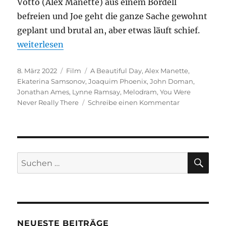
Votto (Alex Manette) aus einem Bordell
befreien und Joe geht die ganze Sache gewohnt
geplant und brutal an, aber etwas läuft schief.
„A Beautiful Day“
weiterlesen
Veröffentlicht
Kategorien
Schlagwörter
8. März 2022
Film
A Beautiful Day
,
Alex Manette
,
am
Ekaterina Samsonov
,
Joaquim Phoenix
,
John Doman
,
Jonathan Ames
,
Lynne Ramsay
,
Melodram
,
You Were
zu
Never Really There
Schreibe einen Kommentar
A
Beautiful
Day
SU
Suchen
nach:
NEUESTE BEITRÄGE