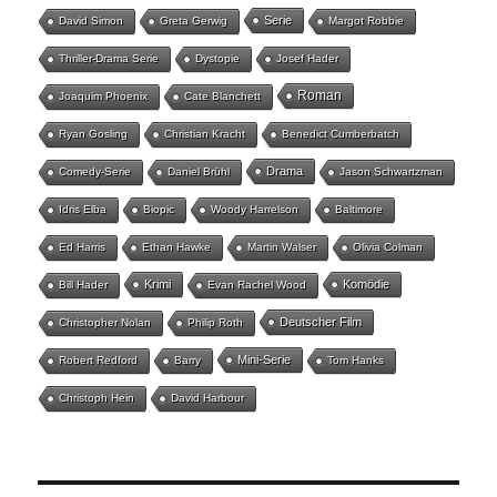
Serie
David Simon
Greta Gerwig
Margot Robbie
Thriller-Drama Serie
Dystopie
Josef Hader
Roman
Joaquim Phoenix
Cate Blanchett
Ryan Gosling
Christian Kracht
Benedict Cumberbatch
Drama
Comedy-Serie
Daniel Brühl
Jason Schwartzman
Idris Elba
Biopic
Woody Harrelson
Baltimore
Ed Harris
Ethan Hawke
Martin Walser
Olivia Colman
Krimi
Komödie
Bill Hader
Evan Rachel Wood
Deutscher Film
Christopher Nolan
Philip Roth
Mini-Serie
Robert Redford
Barry
Tom Hanks
Christoph Hein
David Harbour