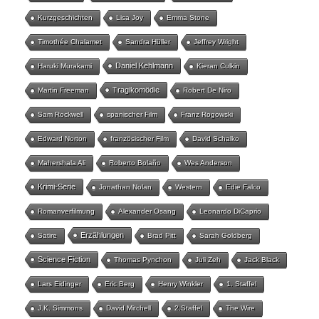
Kurzgeschichten
Lisa Joy
Emma Stone
Timothée Chalamet
Sandra Hüller
Jeffrey Wright
Daniel Kehlmann
Haruki Murakami
Kieran Culkin
Tragikomödie
Martin Freeman
Robert De Niro
Sam Rockwell
spanischer Film
Franz Rogowski
Edward Norton
französischer Film
David Schalko
Mahershala Ali
Roberto Bolaño
Wes Anderson
Krimi-Serie
Jonathan Nolan
Western
Edie Falco
Romanverfilmung
Alexander Osang
Leonardo DiCaprio
Erzählungen
Satire
Brad Pitt
Sarah Goldberg
Science Fiction
Thomas Pynchon
Juli Zeh
Jack Black
Lars Eidinger
Eric Berg
Henry Winkler
1. Staffel
J.K. Simmons
David Mitchell
2.Staffel
The Wire