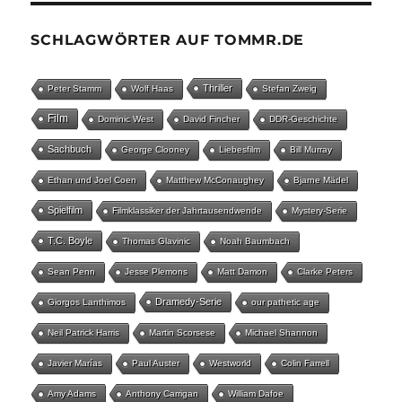
SCHLAGWÖRTER AUF TOMMR.DE
Thriller
Peter Stamm
Wolf Haas
Stefan Zweig
Film
Dominic West
David Fincher
DDR-Geschichte
Sachbuch
George Clooney
Liebesfilm
Bill Murray
Ethan und Joel Coen
Matthew McConaughey
Bjarne Mädel
Spielfilm
Filmklassiker der Jahrtausendwende
Mystery-Serie
T.C. Boyle
Thomas Glavinic
Noah Baumbach
Sean Penn
Jesse Plemons
Matt Damon
Clarke Peters
Dramedy-Serie
Giorgos Lanthimos
our pathetic age
Neil Patrick Harris
Martin Scorsese
Michael Shannon
Javier Marías
Paul Auster
Westworld
Colin Farrell
Amy Adams
Anthony Carrigan
William Dafoe