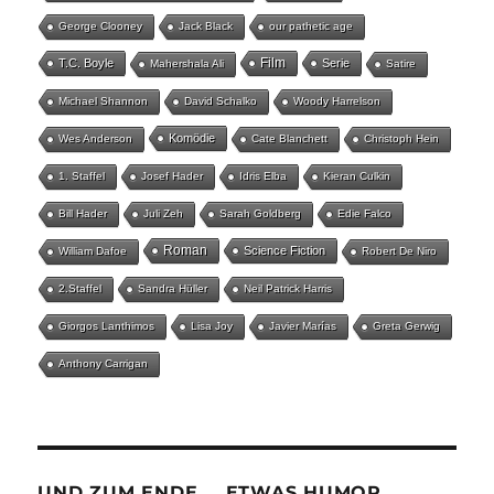
George Clooney
Jack Black
our pathetic age
Film
T.C. Boyle
Serie
Mahershala Ali
Satire
Michael Shannon
David Schalko
Woody Harrelson
Komödie
Wes Anderson
Cate Blanchett
Christoph Hein
1. Staffel
Josef Hader
Idris Elba
Kieran Culkin
Bill Hader
Juli Zeh
Sarah Goldberg
Edie Falco
Roman
Science Fiction
William Dafoe
Robert De Niro
2.Staffel
Sandra Hüller
Neil Patrick Harris
Giorgos Lanthimos
Lisa Joy
Javier Marías
Greta Gerwig
Anthony Carrigan
UND ZUM ENDE … ETWAS HUMOR