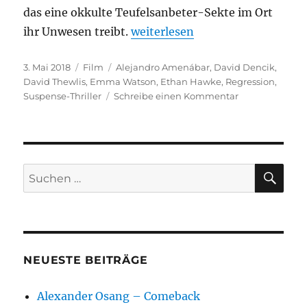
das eine okkulte Teufelsanbeter-Sekte im Ort
„Regression“
ihr Unwesen treibt.
weiterlesen
Veröffentlicht
Kategorien
Schlagwörter
3. Mai 2018
Film
Alejandro Amenábar
,
David Dencik
,
am
David Thewlis
,
Emma Watson
,
Ethan Hawke
,
Regression
,
zu
Suspense-Thriller
Schreibe einen Kommentar
Regression
SU
Suchen
nach:
NEUESTE BEITRÄGE
Alexander Osang – Comeback