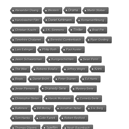
Drama
Alexander Osang
Western
Martin Walser
Daniel Kehlmann
französischer Film
Romanverfilmung
Thriller
Christian Kracht
J.K. Simmons
Brad Pitt
Timothée Chalamet
Benedict Cumberbatch
Ryan Gosling
Lars Eidinger
Philip Roth
Paul Auster
Jason Schwartzman
Kurzgeschichten
Sean Penn
Krimi
The Wire
Roberto Bolaño
Jeffrey Wright
Biopic
Daniel Brühl
Peter Stamm
Ed Harris
Dramedy-Serie
Jesse Plemons
Mystery-Serie
Christopher Nolan
Haruki Murakami
Comedy-Serie
Baltimore
Bill Murray
Jonathan Nolan
Eric Berg
Tom Hanks
Colin Farrell
Robert Redford
Spielfilm
Thomas Glavinic
Noah Baumbach