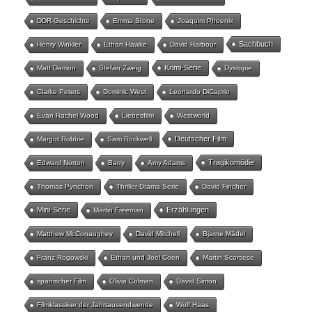
DDR-Geschichte
Emma Stone
Joaquim Phoenix
Sachbuch
Henry Winkler
Ethan Hawke
David Harbour
Krimi-Serie
Matt Damon
Stefan Zweig
Dystopie
Clarke Peters
Dominic West
Leonardo DiCaprio
Evan Rachel Wood
Liebesfilm
Westworld
Deutscher Film
Margot Robbie
Sam Rockwell
Tragikomödie
Edward Norton
Barry
Amy Adams
Thomas Pynchon
Thriller-Drama Serie
David Fincher
Mini-Serie
Erzählungen
Martin Freeman
Matthew McConaughey
David Mitchell
Bjarne Mädel
Franz Rogowski
Ethan und Joel Coen
Martin Scorsese
spanischer Film
Olivia Colman
David Simon
Filmklassiker der Jahrtausendwende
Wolf Haas