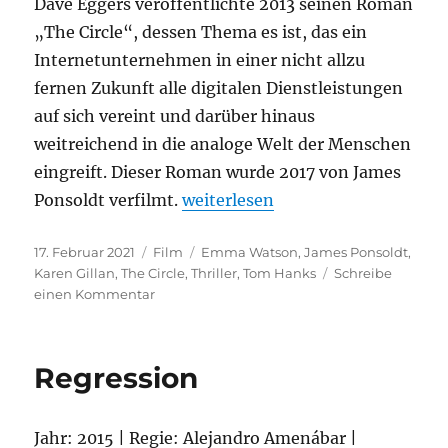
Dave Eggers veröffentlichte 2013 seinen Roman
„The Circle“, dessen Thema es ist, das ein
Internetunternehmen in einer nicht allzu
fernen Zukunft alle digitalen Dienstleistungen
auf sich vereint und darüber hinaus
weitreichend in die analoge Welt der Menschen
eingreift. Dieser Roman wurde 2017 von James
„The Circle“
Ponsoldt verfilmt.
weiterlesen
Veröffentlicht
Kategorien
Schlagwörter
17. Februar 2021
Film
Emma Watson
,
James Ponsoldt
,
am
Karen Gillan
,
The Circle
,
Thriller
,
Tom Hanks
Schreibe
zu
einen Kommentar
The
Circle
Regression
Jahr: 2015 | Regie: Alejandro Amenábar |