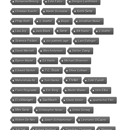
Romanverfilmung
Edie Falco
Giorgos Lanthimos
Krimi-Serie
Christian Kracht
Martin Scorsese
Philip Roth
1. Staffel
Biopic
Jonathan Nolan
Serie
Lisa Joy
Jack Black
Bill Hader
2.Staffel
Science Fiction
our pathetic age
Lars Eidinger
David Mitchell
Wes Anderson
Stefan Zweig
Bjarne Mädel
Ed Harris
Michael Shannon
T.C. Boyle
Edward Norton
Olivia Colman
Thriller
Mahershala Ali
Tom Hanks
Colin Farrell
Franz Rogowski
Eric Berg
Martin Walser
Idris Elba
Erzählungen
Sachbuch
David Simon
spanischer Film
Mini-Serie
Christopher Nolan
Greta Gerwig
Robert De Niro
Jason Schwartzman
Leonardo DiCaprio
Juli Zeh
Robert Redford
Timothée Chalamet
Western