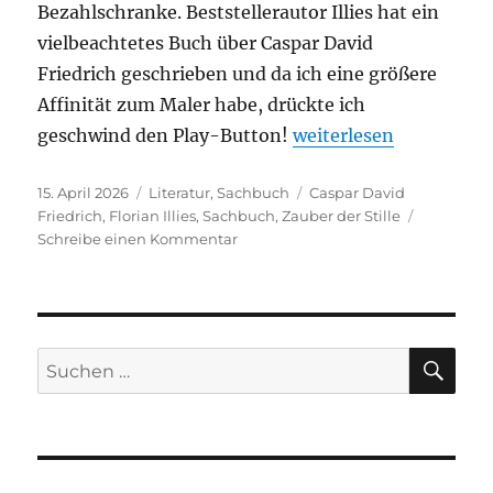
Bezahlschranke. Beststellerautor Illies hat ein
vielbeachtetes Buch über Caspar David
Friedrich geschrieben und da ich eine größere
Affinität zum Maler habe, drückte ich
„Florian Illies – Zauber
geschwind den Play-Button!
weiterlesen
Veröffentlicht
Kategorien
Schlagwörter
15. April 2026
Literatur
,
Sachbuch
Caspar David
am
Friedrich
,
Florian Illies
,
Sachbuch
,
Zauber der Stille
zu
Schreibe einen Kommentar
Florian
Illies
–
Zauber
der
SU
Suchen
Stille
nach: