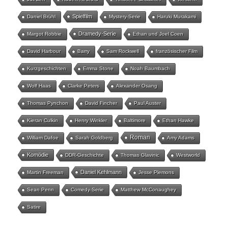
Spielfilm
Daniel Brühl
Mystery-Serie
Haruki Murakami
Dramedy-Serie
Margot Robbie
Ethan und Joel Coen
David Harbour
Barry
Sam Rockwell
französischer Film
Kurzgeschichten
Emma Stone
Noah Baumbach
Wolf Haas
Clarke Peters
Alexander Osang
Thomas Pynchon
David Fincher
Paul Auster
Kieran Culkin
Henry Winkler
Baltimore
Ethan Hawke
Roman
William Dafoe
Sarah Goldberg
Amy Adams
Komödie
DDR-Geschichte
Thomas Glavinic
Westworld
Daniel Kehlmann
Martin Freeman
Jesse Plemons
Sean Penn
Comedy-Serie
Matthew McConaughey
Satire