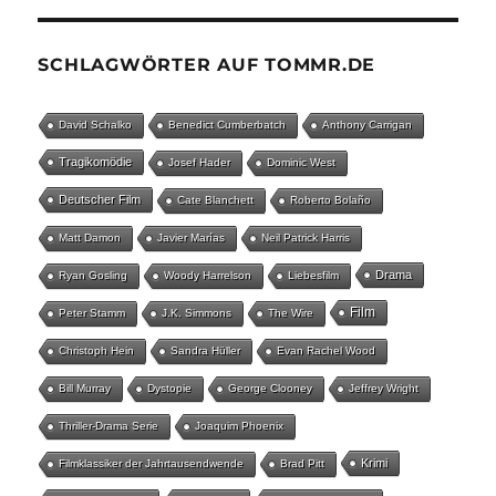
SCHLAGWÖRTER AUF TOMMR.DE
David Schalko
Benedict Cumberbatch
Anthony Carrigan
Tragikomödie
Josef Hader
Dominic West
Deutscher Film
Cate Blanchett
Roberto Bolaño
Matt Damon
Javier Marías
Neil Patrick Harris
Drama
Ryan Gosling
Woody Harrelson
Liebesfilm
Film
Peter Stamm
J.K. Simmons
The Wire
Christoph Hein
Sandra Hüller
Evan Rachel Wood
Bill Murray
Dystopie
George Clooney
Jeffrey Wright
Thriller-Drama Serie
Joaquim Phoenix
Krimi
Filmklassiker der Jahrtausendwende
Brad Pitt