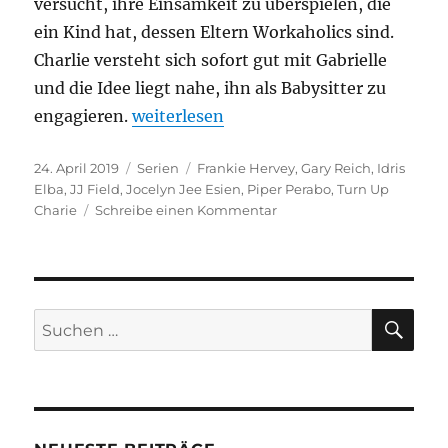
versucht, ihre Einsamkeit zu überspielen, die
ein Kind hat, dessen Eltern Workaholics sind.
Charlie versteht sich sofort gut mit Gabrielle
und die Idee liegt nahe, ihn als Babysitter zu
„Turn Up Charlie“
engagieren.
weiterlesen
Veröffentlicht
Kategorien
Schlagwörter
24. April 2019
Serien
Frankie Hervey
,
Gary Reich
,
Idris
am
Elba
,
JJ Field
,
Jocelyn Jee Esien
,
Piper Perabo
,
Turn Up
zu
Charie
Schreibe einen Kommentar
Turn
Up
Charlie
SU
Suchen
nach: