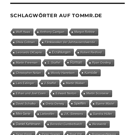
SCHLAGWÖRTER AUF TOMMR.DE
Wolf Haas
Anthony Carrigan
Margot Robbie
Olivia Colman
Filmklassiker der Jahrtausendwende
Erzählungen
Leonardo DiCaprio
Robert Redford
Roman
Martin Freeman
1. Staffel
Ryan Gosling
Komödie
Christopher Nolan
Woody Harrelson
Lars Eidinger
2.Staffel
Martin Walser
Ethan und Joel Coen
Edward Norton
Martin Scorsese
Spielfilm
David Schalko
Greta Gerwig
Bjarne Mädel
Mini-Serie
Liebesfilm
J.K. Simmons
Sandra Hüller
Daniel Kehlmann
Benedict Cumberbatch
Westworld
Sean Penn
Peter Stamm
Brad Pitt
Romanverfilmung