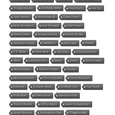
Dramedy-Serie
Thomas Glavinic
Amy Adams
Lisa Joy
Javier Marías
Mahershala Ali
Clarke Peters
Noah Baumbach
Sam Rockwell
Josef Hader
Kieran Culkin
George Clooney
Robert De Niro
Sachbuch
Drama
Alexander Osang
Edie Falco
T.C. Boyle
Krimi-Serie
Idris Elba
Kurzgeschichten
Serie
Cate Blanchett
Biopic
Satire
Stefan Zweig
Science Fiction
Wes Anderson
Juli Zeh
Michael Shannon
Franz Rogowski
Haruki Murakami
Baltimore
Jonathan Nolan
Christoph Hein
Paul Auster
Philip Roth
Emma Stone
spanischer Film
Roberto Bolaño
Jeffrey Wright
Jason Schwartzman
Tragikomödie
Jesse Plemons
französischer Film