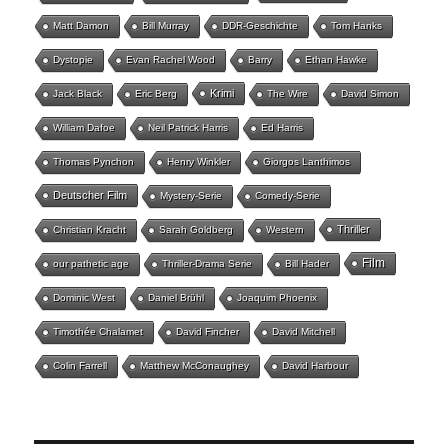
Matt Damon
Bill Murray
DDR-Geschichte
Tom Hanks
Dystopie
Evan Rachel Wood
Barry
Ethan Hawke
Krimi
Jack Black
Eric Berg
The Wire
David Simon
William Dafoe
Neil Patrick Harris
Ed Harris
Thomas Pynchon
Henry Winkler
Giorgos Lanthimos
Deutscher Film
Mystery-Serie
Comedy-Serie
Thriller
Christian Kracht
Sarah Goldberg
Western
Film
our pathetic age
Thriller-Drama Serie
Bill Hader
Dominic West
Daniel Brühl
Joaquim Phoenix
Timothée Chalamet
David Fincher
David Mitchell
Colin Farrell
Matthew McConaughey
David Harbour