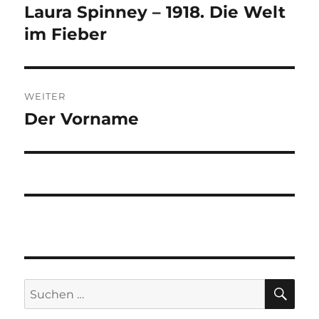
Laura Spinney – 1918. Die Welt
Vorheriger
Beitrag:
im Fieber
WEITER
Der Vorname
Nächster
Beitrag:
SU
Suchen
nach: