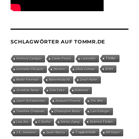
SCHLAGWÖRTER AUF TOMMR.DE
Thriller
Anthony Carrigan
Clarke Peters
Liebesfilm
Krimi
Leonardo DiCaprio
Western
Olivia Colman
Martin Freeman
Mahershala Ali
Josef Hader
Jonathan Nolan
Edie Falco
Baltimore
Jason Schwartzman
Joaquim Phoenix
The Wire
Timothée Chalamet
Christopher Nolan
Lars Eidinger
Science Fiction
Lisa Joy
2.Staffel
Stefan Zweig
Tragikomödie
J.K. Simmons
Javier Marías
Bill Hader