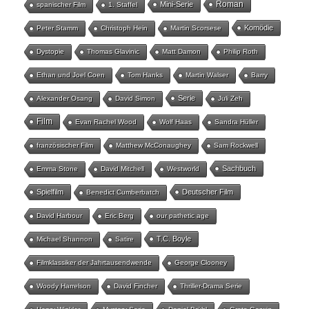
Roman
Mini-Serie
spanischer Film
1. Staffel
Komödie
Peter Stamm
Christoph Hein
Martin Scorsese
Dystopie
Thomas Glavinic
Matt Damon
Philip Roth
Ethan und Joel Coen
Tom Hanks
Martin Walser
Barry
Serie
Alexander Osang
David Simon
Juli Zeh
Film
Evan Rachel Wood
Wolf Haas
Sandra Hüller
französischer Film
Matthew McConaughey
Sam Rockwell
Sachbuch
Emma Stone
David Mitchell
Westworld
Spielfilm
Deutscher Film
Benedict Cumberbatch
David Harbour
Eric Berg
our pathetic age
T.C. Boyle
Michael Shannon
Satire
Filmklassiker der Jahrtausendwende
George Clooney
Woody Harrelson
David Fincher
Thriller-Drama Serie