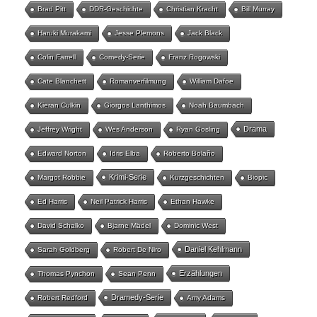
Brad Pitt
DDR-Geschichte
Christian Kracht
Bill Murray
Haruki Murakami
Jesse Plemons
Jack Black
Colin Farrell
Comedy-Serie
Franz Rogowski
Cate Blanchett
Romanverfilmung
William Dafoe
Kieran Culkin
Giorgos Lanthimos
Noah Baumbach
Drama
Jeffrey Wright
Wes Anderson
Ryan Gosling
Edward Norton
Idris Elba
Roberto Bolaño
Krimi-Serie
Margot Robbie
Kurzgeschichten
Biopic
Ed Harris
Neil Patrick Harris
Ethan Hawke
David Schalko
Bjarne Mädel
Dominic West
Daniel Kehlmann
Sarah Goldberg
Robert De Niro
Erzählungen
Thomas Pynchon
Sean Penn
Dramedy-Serie
Robert Redford
Amy Adams