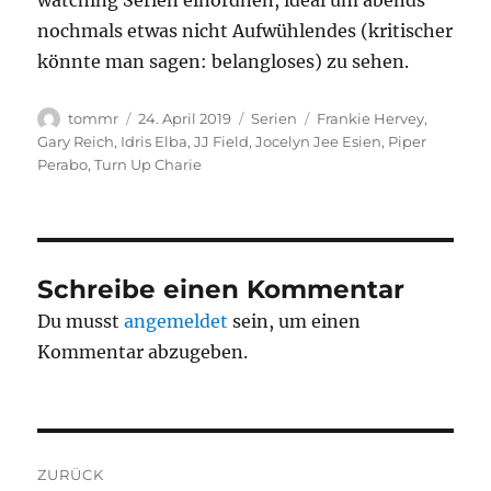
watching Serien einordnen, ideal um abends
nochmals etwas nicht Aufwühlendes (kritischer
könnte man sagen: belangloses) zu sehen.
Autor
Veröffentlicht
Kategorien
Schlagwörter
tommr
24. April 2019
Serien
Frankie Hervey
,
am
Gary Reich
,
Idris Elba
,
JJ Field
,
Jocelyn Jee Esien
,
Piper
Perabo
,
Turn Up Charie
Schreibe einen Kommentar
Du musst
angemeldet
sein, um einen
Kommentar abzugeben.
Beitragsnavigation
ZURÜCK