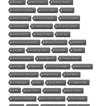
Bill Hader
Ryan Gosling
Roberto Bolaño
Giorgos Lanthimos
Kieran Culkin
Juli Zeh
Margot Robbie
Thomas Glavinic
Sam Rockwell
David Simon
Christoph Hein
Alexander Osang
David Harbour
David Fincher
Lisa Joy
Benedict Cumberbatch
Michael Shannon
Westworld
Dramedy-Serie
Komödie
Spielfilm
The Wire
Woody Harrelson
David Mitchell
Christian Kracht
Idris Elba
Baltimore
Anthony Carrigan
Mystery-Serie
Ethan und Joel Coen
William Dafoe
Jack Black
Erzählungen
Tragikomödie
Satire
Javier Marías
Krimi
Sean Penn
Tom Hanks
Martin Walser
Timothée Chalamet
Evan Rachel Wood
Peter Stamm