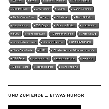
Western
Biopic
Thomas Pynchon
Cate Blanchett
Drama
Sandra Hüller
Amy Adams
Martin Freeman
Thriller-Drama Serie
Barry
Bill Murray
David Schalko
T.C. Boyle
Science Fiction
J.K. Simmons
Matt Damon
Serie
Franz Rogowski
Christopher Nolan
Greta Gerwig
Daniel Kehlmann
Jason Schwartzman
Joaquim Phoenix
Film
Noah Baumbach
Filmklassiker der Jahrtausendwende
Mini-Serie
Olivia Colman
Kurzgeschichten
Ed Harris
Clarke Peters
Robert Redford
Mahershala Ali
UND ZUM ENDE … ETWAS HUMOR