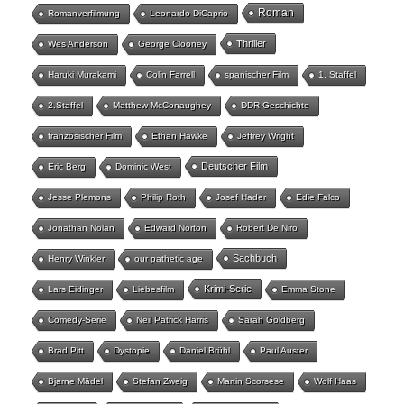
Roman
Romanverfilmung
Leonardo DiCaprio
Thriller
Wes Anderson
George Clooney
Haruki Murakami
Colin Farrell
spanischer Film
1. Staffel
2.Staffel
Matthew McConaughey
DDR-Geschichte
französischer Film
Ethan Hawke
Jeffrey Wright
Deutscher Film
Eric Berg
Dominic West
Jesse Plemons
Philip Roth
Josef Hader
Edie Falco
Jonathan Nolan
Edward Norton
Robert De Niro
Sachbuch
Henry Winkler
our pathetic age
Krimi-Serie
Lars Eidinger
Liebesfilm
Emma Stone
Comedy-Serie
Neil Patrick Harris
Sarah Goldberg
Brad Pitt
Dystopie
Daniel Brühl
Paul Auster
Bjarne Mädel
Stefan Zweig
Martin Scorsese
Wolf Haas