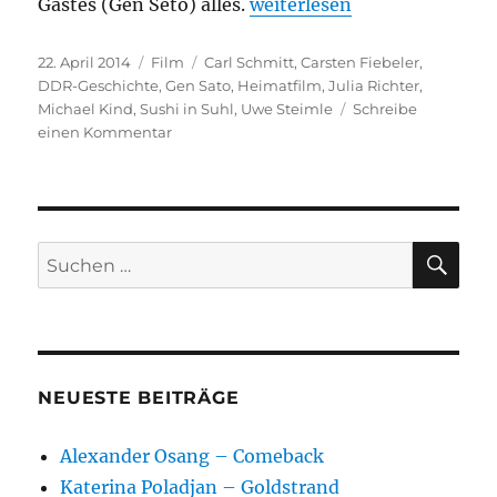
„Sushi in Suhl“
Gastes (Gen Seto) alles.
weiterlesen
Veröffentlicht
Kategorien
Schlagwörter
22. April 2014
Film
Carl Schmitt
,
Carsten Fiebeler
,
am
DDR-Geschichte
,
Gen Sato
,
Heimatfilm
,
Julia Richter
,
Michael Kind
,
Sushi in Suhl
,
Uwe Steimle
Schreibe
zu
einen Kommentar
Sushi
in
Suhl
SU
Suchen
nach:
NEUESTE BEITRÄGE
Alexander Osang – Comeback
Katerina Poladjan – Goldstrand