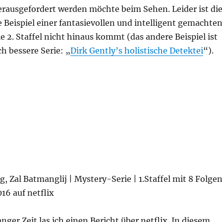
erausgefordert werden möchte beim Sehen. Leider ist di
 Beispiel einer fantasievollen und intelligent gemachte
ie 2. Staffel nicht hinaus kommt (das andere Beispiel ist
ch bessere Serie: „
Dirk Gently’s holistische Detektei
“).
ffel“
g, Zal Batmanglij | Mystery-Serie | 1.Staffel mit 8 Folgen
016 auf netflix
anger Zeit las ich einen Bericht über netflix. In diesem