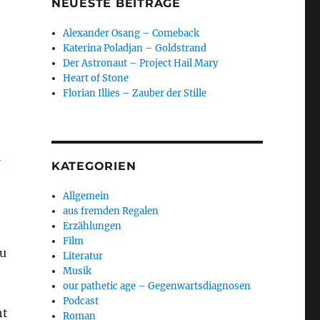
NEUESTE BEITRÄGE
Alexander Osang – Comeback
Katerina Poladjan – Goldstrand
Der Astronaut – Project Hail Mary
Heart of Stone
Florian Illies – Zauber der Stille
,
KATEGORIEN
e
Allgemein
aus fremden Regalen
Erzählungen
Film
au
Literatur
Musik
our pathetic age – Gegenwartsdiagnosen
Podcast
ht
Roman