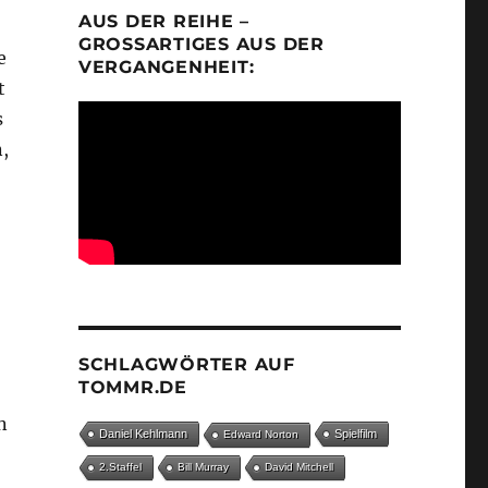
AUS DER REIHE –
GROSSARTIGES AUS DER V
e
ERGANGENHEIT:
t
s
,
SCHLAGWÖRTER AUF
TOMMR.DE
n
Daniel Kehlmann
Spielfilm
Edward Norton
2.Staffel
Bill Murray
David Mitchell