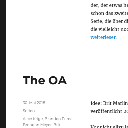
der, der etwas h
schon das zweite
Serie, die über d
die vielleicht no
„The OA – 2. Sta
weiterlesen
The OA
Veröffentlicht
30. Mai 2018
Idee: Brit Marlin
am
Kategorien
Serien
veröffentlicht 2
Schlagwörter
Alice Krige
,
Brandon Perea
,
Brendan Meyer
,
Brit
Vor nicht allzu l