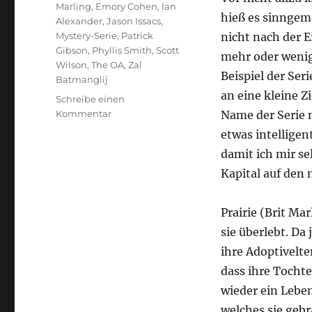
Marling
,
Emory Cohen
,
Ian
hieß es sinngemä
Alexander
,
Jason Issacs
,
Mystery-Serie
,
Patrick
nicht nach der E
Gibson
,
Phyllis Smith
,
Scott
mehr oder wenig
Wilson
,
The OA
,
Zal
Beispiel der Seri
Batmanglij
an eine kleine Z
Schreibe einen
zu
Kommentar
Name der Serie 
The
etwas intelligent
OA
damit ich mir se
Kapital auf den
Prairie (Brit Ma
sie überlebt. Da
ihre Adoptivelte
dass ihre Tochte
wieder ein Leben
welches sie gebr