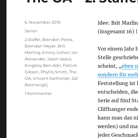
Veröffentlicht
6. November 2019
Idee: Brit Marli
am
Kategorien
Serien
(insgesamt 16) |
Schlagwörter
2.Staffel
,
Brandon Perea
,
Brendan Meyer
,
Brit
Vor einem Jahr h
Marling
,
Emory Cohen
,
Ian
Stelle geschrieb
Alexander
,
Jason Issacs
,
Kingsley Ben-Adir
,
Patrick
scheint, „
eben n
Gibson
,
Phyllis Smith
,
The
sondern für meh
OA
,
Vincent Kartheiser
,
Zal
Feststellung ist 
Batmanglij
entscheiden, die
zu
1 Kommentar
The
Serie auf fünf S
OA
Cliffhanger ende
–
kann man das nic
2.
Staffel
werden) und man
jeder Geschmack