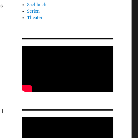
Sachbuch
es
Serien
n
Theater
 |