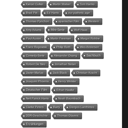
Kieran Culkin
Martin Walser
Tom Hanks
Brad Pitt
Ed Harris
our pathetic age
Thomas Pynchon
spanischer Film
Western
Mini-Serie
Amy Adams
Wolf Haas
Paul Auster
Martin Freeman
Margot Robbie
Franz Rogowski
Philip Roth
Wes Anderson
Sachbuch
Comedy-Serie
Alexander Osang
Robert De Niro
Jonathan Nolan
Javier Marías
Jack Black
Christian Kracht
Joaquim Phoenix
Henry Winkler
Deutscher Film
Ethan Hawke
Neil Patrick Harris
Noah Baumbach
Clarke Peters
Barry
Giorgos Lanthimos
DDR-Geschichte
Thomas Glavinic
Erzählungen