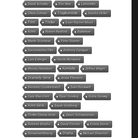
David Schalko
The Wire
Liebesfilm
Tragikomödie
Olivia Colman
Sandra Hüller
Film
Thriller
Evan Rachel Wood
Krimi
Robert Redford
Baltimore
Martin Scorsese
Peter Stamm
französischer Film
Anthony Carrigan
Lars Eidinger
Haruki Murakami
Komödie
Woody Harrelson
Jeffrey Wright
Dramedy-Serie
Jesse Plemons
Benedict Cumberbatch
Sam Rockwell
Cate Blanchett
Ryan Gosling
Greta Gerwig
Krimi-Serie
Sarah Goldberg
Thriller-Drama Serie
Jason Schwartzman
Roberto Bolaño
David Fincher
Emma Stone
Drama
Romanverfilmung
Michael Shannon