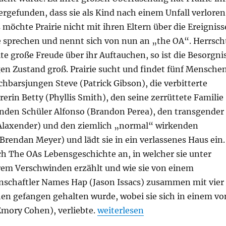
rgefunden, dass sie als Kind nach einem Unfall verloren
s möchte Prairie nicht mit ihren Eltern über die Ereigniss
re sprechen und nennt sich von nun an „the OA“. Herrsch
ite große Freude über ihr Auftauchen, so ist die Besorgni
gen Zustand groß. Prairie sucht und findet fünf Menschen
hbarsjungen Steve (Patrick Gibson), die verbitterte
rin Betty (Phyllis Smith), den seine zerrüttete Familie
en Schüler Alfonso (Brandon Perea), den transgender
Alaxender) und den ziemlich „normal“ wirkenden
Brendan Meyer) und lädt sie in ein verlassenes Haus ein.
ich The OAs Lebensgeschichte an, in welcher sie unter
em Verschwinden erzählt und wie sie von einem
schaftler Names Hap (Jason Issacs) zusammen mit vier
n gefangen gehalten wurde, wobei sie sich in einem vo
„The OA“
mory Cohen), verliebte.
weiterlesen