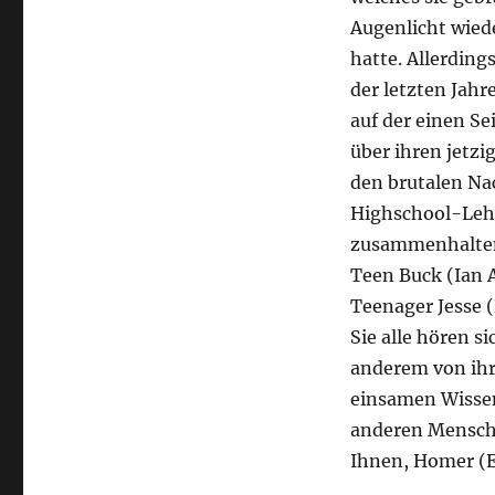
Augenlicht wiede
hatte. Allerding
der letzten Jah
auf der einen Se
über ihren jetzi
den brutalen Nac
Highschool-Lehre
zusammenhaltend
Teen Buck (Ian 
Teenager Jesse (
Sie alle hören s
anderem von ihr
einsamen Wissen
anderen Mensche
Ihnen, Homer (E