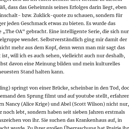
ß, dass das Geheimnis seines Erfolges darin liegt, eben
inschalt- bzw. Zuklick-quote zu schauen, sondern für
er jeden Geschmack etwas zu bieten. Es wurde das
e „The OA“ gebracht. Eine intelligente Serie, die sich nur
ielgruppe wendet. Selbstverständlich ging mir damit der
nicht mehr aus dem Kopf, denn wenn man mir sagt das
 ist, will ich es auch sehen, vielleicht auch nur deshalb,
lbst davon eine Meinung bilden und mein kulturelles
 neuesten Stand halten kann.
rling) springt von einer Brücke, scheinbar in den Tod, do
 jemand den Sprung filmt und auf youtube stellt, erfahre
rn Nancy (Alice Krige) und Abel (Scott Wilson) nicht nur,
r noch lebt, sondern haben seit sieben Jahren erstmals
szeichen von ihr. Sie suchen das Krankenhaus auf, in
acht wurde. Zu ihrer großen Überraschung hat Prairie ihr