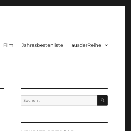
Film
Jahresbestenliste
ausderReihe
SUCHEN
Suchen
nach: