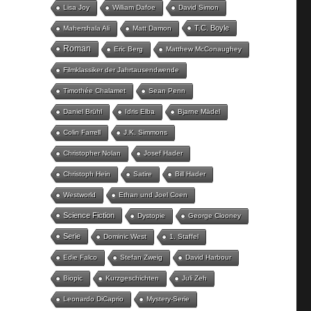
Lisa Joy
William Dafoe
David Simon
T.C. Boyle
Mahershala Ali
Matt Damon
Roman
Eric Berg
Matthew McConaughey
Filmklassiker der Jahrtausendwende
Timothée Chalamet
Sean Penn
Daniel Brühl
Idris Elba
Bjarne Mädel
Colin Farrell
J.K. Simmons
Christopher Nolan
Josef Hader
Christoph Hein
Satire
Bill Hader
Westworld
Ethan und Joel Coen
Science Fiction
Dystopie
George Clooney
Serie
Dominic West
1. Staffel
Edie Falco
Stefan Zweig
David Harbour
Biopic
Kurzgeschichten
Juli Zeh
Leonardo DiCaprio
Mystery-Serie