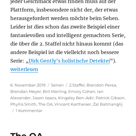
jeder Geschmack etwas finden muss auf der
Plattform, insbesondere nicht der, der etwas
herausgefordert werden möchte beim Sehen.
Leider ist dies schon das zweite Beispiel einer
fantasievollen und intelligent gemachten Serie,
die über die 2. Staffel nicht hinaus kommt (das
andere Beispiel ist die vielleicht noch bessere
Serie: „
Dirk Gently’s holistische Detektei
“).
„The OA – 2. Staffel“
weiterlesen
Veröffentlicht
Kategorien
Schlagwörter
6. November 2019
Serien
2.Staffel
,
Brandon Perea
,
am
Brendan Meyer
,
Brit Marling
,
Emory Cohen
,
Ian
Alexander
,
Jason Issacs
,
Kingsley Ben-Adir
,
Patrick Gibson
,
Phyllis Smith
,
The OA
,
Vincent Kartheiser
,
Zal Batmanglij
zu
1 Kommentar
The
OA
–
2.