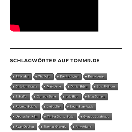
SCHLAGWÖRTER AUF TOMMR.DE
Krimi-Serie
Bill Hader
The Wire
Dominic West
Mini-Serie
Christian Kracht
Daniel Brühl
Lars Eidinger
2.Staffel
Comedy-Serie
Idris Elba
Matt Damon
Roberto Bolaño
Liebesfilm
Noah Baumbach
Deutscher Film
Thriller-Drama Serie
Giorgos Lanthimos
Ryan Gosling
Thomas Glavinic
Amy Adams