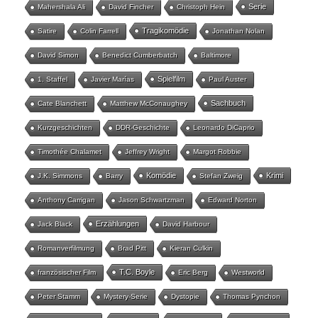
Serie
Mahershala Ali
David Fincher
Christoph Hein
Tragikomödie
Satire
Colin Farrell
Jonathan Nolan
David Simon
Benedict Cumberbatch
Baltimore
Spielfilm
1. Staffel
Javier Marías
Paul Auster
Sachbuch
Cate Blanchett
Matthew McConaughey
Kurzgeschichten
DDR-Geschichte
Leonardo DiCaprio
Timothée Chalamet
Jeffrey Wright
Margot Robbie
Komödie
Krimi
J.K. Simmons
Barry
Stefan Zweig
Anthony Carrigan
Jason Schwartzman
Edward Norton
Erzählungen
Jack Black
David Harbour
Romanverfilmung
Brad Pitt
Kieran Culkin
T.C. Boyle
französischer Film
Eric Berg
Westworld
Peter Stamm
Mystery-Serie
Dystopie
Thomas Pynchon