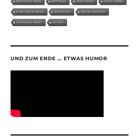
Neil Patrick Harris
Wolf Haas
Josef Hader
Ethan Hawke
Evan Rachel Wood
Sean Penn
Woody Harrelson
Christopher Nolan
Juli Zeh
UND ZUM ENDE … ETWAS HUMOR