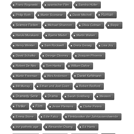
Franz Rogowski
spanischer Film
Sandra Hüller
Roman
Philip Roth
Martin Scorsese
David Mitchell
Science Fiction
Michael Shannon
Olivia Colman
Biopic
Haruki Murakami
Bjarne Mädel
Martin Walser
Henry Winkler
Sam Rockwell
Greta Gerwig
Lisa Joy
David Schalko
George Clooney
Joaquim Phoenix
Robert De Niro
Tom Hanks
William Dafoe
Daniel Kehlmann
Martin Freeman
Wes Anderson
Bill Murray
Ethan und Joel Coen
Robert Redford
Dramedy-Serie
Drama
Sarah Goldberg
Western
Film
Thriller
Jesse Plemons
Clarke Peters
Emma Stone
Edie Falco
Filmklassiker der Jahrtausendwende
our pathetic age
Alexander Osang
Ed Harris