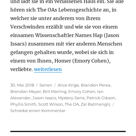
und lädt sie in ein verlassenes Haus ein. Sie alle
hören sich The OAs Lebensgeschichte an, in
welcher sie unter anderem von ihrem
Verschwinden erzählt und wie sie von einem
einsamen Wissenschaftler Names Hap (Jason
Issacs) zusammen mit vier anderen Menschen
gefangen gehalten wurde, wobei sie sich in
einem von Ihnen, Homer (Emory Cohen),
„The OA“
verliebte.
weiterlesen
Veröffentlicht
Kategorien
Schlagwörter
30. Mai 2018
Serien
Alice Krige
,
Brandon Perea
,
am
Brendan Meyer
,
Brit Marling
,
Emory Cohen
,
Ian
Alexander
,
Jason Issacs
,
Mystery-Serie
,
Patrick Gibson
,
Phyllis Smith
,
Scott Wilson
,
The OA
,
Zal Batmanglij
zu
Schreibe einen Kommentar
The
OA