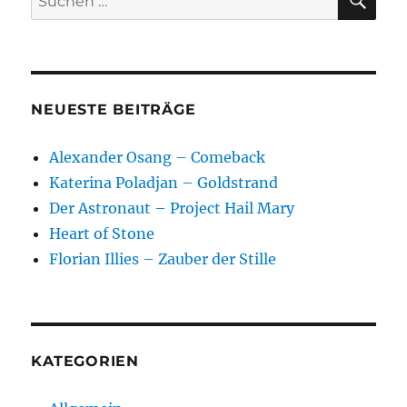
im
nach:
Fluss.
Die
Lebensa
unserer
Gesellsch
NEUESTE BEITRÄGE
Geschich
und
Alexander Osang – Comeback
Zukunft
der
Katerina Poladjan – Goldstrand
Infrastru
Der Astronaut – Project Hail Mary
Heart of Stone
Florian Illies – Zauber der Stille
KATEGORIEN