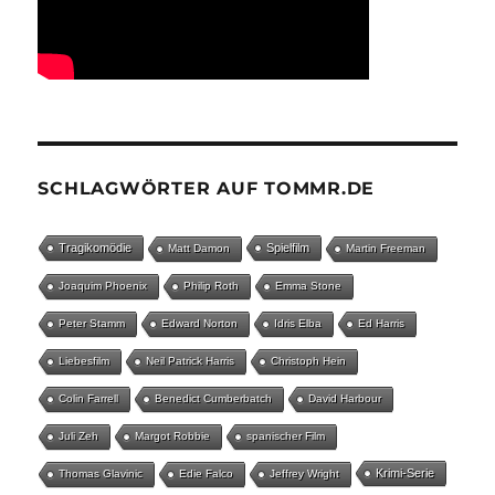
SCHLAGWÖRTER AUF TOMMR.DE
Tragikomödie
Spielfilm
Matt Damon
Martin Freeman
Joaquim Phoenix
Philip Roth
Emma Stone
Peter Stamm
Edward Norton
Idris Elba
Ed Harris
Liebesfilm
Neil Patrick Harris
Christoph Hein
Colin Farrell
Benedict Cumberbatch
David Harbour
Juli Zeh
Margot Robbie
spanischer Film
Krimi-Serie
Thomas Glavinic
Edie Falco
Jeffrey Wright