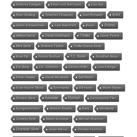
Anthony Carrigan
Ethan und Joel Coen
Lisa Joy
Krimi
Ryan Gosling
Timothée Chalamet
Sam Rockwell
Drama
Jason Schwartzman
Cate Blanchett
Biopic
Daniel Kehlmann
Thriller
William Dafoe
Clarke Peters
Mini-Serie
Science Fiction
Thriller-Drama Serie
T.C. Boyle
Brad Pitt
Robert Redford
Jonathan Nolan
Eric Berg
J.K. Simmons
Sandra Hüller
Lars Eidinger
Sachbuch
Ethan Hawke
Haruki Murakami
Evan Rachel Wood
Tom Hanks
Bill Hader
Martin Walser
Roman
Komödie
Dominic West
französischer Film
Kurzgeschichten
Roberto Bolaño
Barry
Westworld
Comedy-Serie
Martin Scorsese
Michael Shannon
Dramedy-Serie
Javier Marías
Thomas Pynchon