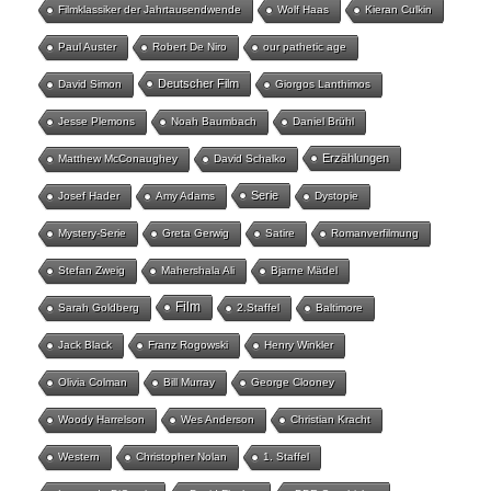
Filmklassiker der Jahrtausendwende
Wolf Haas
Kieran Culkin
Paul Auster
Robert De Niro
our pathetic age
Deutscher Film
David Simon
Giorgos Lanthimos
Jesse Plemons
Noah Baumbach
Daniel Brühl
Erzählungen
Matthew McConaughey
David Schalko
Serie
Josef Hader
Amy Adams
Dystopie
Mystery-Serie
Greta Gerwig
Satire
Romanverfilmung
Stefan Zweig
Mahershala Ali
Bjarne Mädel
Film
Sarah Goldberg
2.Staffel
Baltimore
Jack Black
Franz Rogowski
Henry Winkler
Olivia Colman
Bill Murray
George Clooney
Woody Harrelson
Wes Anderson
Christian Kracht
Western
Christopher Nolan
1. Staffel