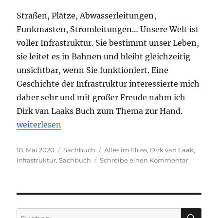
Straßen, Plätze, Abwasserleitungen,
Funkmasten, Stromleitungen… Unsere Welt ist
voller Infrastruktur. Sie bestimmt unser Leben,
sie leitet es in Bahnen und bleibt gleichzeitig
unsichtbar, wenn Sie funktioniert. Eine
Geschichte der Infrastruktur interessierte mich
daher sehr und mit großer Freude nahm ich
Dirk van Laaks Buch zum Thema zur Hand.
„Dirk van Laak – Alles im Fluss. Die Lebensadern un
weiterlesen
Veröffentlicht
Kategorien
Schlagwörter
18. Mai 2020
Sachbuch
Alles im Fluss
,
Dirk van Laak
,
am
zu
Infrastruktur
,
Sachbuch
Schreibe einen Kommentar
Dirk
van
Laak
–
Alles
SU
Suchen