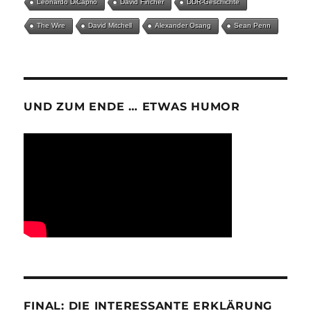
Leonardo DiCaprio
David Fincher
DDR-Geschichte
The Wire
David Mitchell
Alexander Osang
Sean Penn
UND ZUM ENDE … ETWAS HUMOR
FINAL: DIE INTERESSANTE ERKLÄRUNG