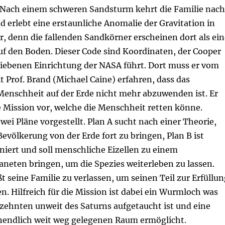
. Nach einem schweren Sandsturm kehrt die Familie nach
 erlebt eine erstaunliche Anomalie der Gravitation in
 denn die fallenden Sandkörner erscheinen dort als ein
uf den Boden. Dieser Code sind Koordinaten, der Cooper
bliebenen Einrichtung der NASA führt. Dort muss er vom
it Prof. Brand (Michael Caine) erfahren, dass das
Menschheit auf der Erde nicht mehr abzuwenden ist. Er
e Mission vor, welche die Menschheit retten könne.
ei Pläne vorgestellt. Plan A sucht nach einer Theorie,
evölkerung von der Erde fort zu bringen, Plan B ist
niert und soll menschliche Eizellen zu einem
neten bringen, um die Spezies weiterleben zu lassen.
t seine Familie zu verlassen, um seinen Teil zur Erfüllun
ten. Hilfreich für die Mission ist dabei ein Wurmloch was
rzehnten unweit des Saturns aufgetaucht ist und eine
unendlich weit weg gelegenen Raum ermöglicht.