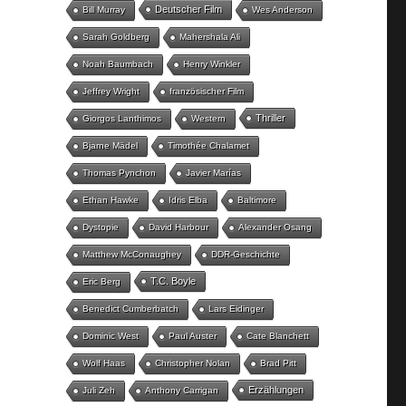
Deutscher Film
Bill Murray
Wes Anderson
Sarah Goldberg
Mahershala Ali
Noah Baumbach
Henry Winkler
Jeffrey Wright
französischer Film
Thriller
Giorgos Lanthimos
Western
Bjarne Mädel
Timothée Chalamet
Thomas Pynchon
Javier Marías
Ethan Hawke
Idris Elba
Baltimore
Dystopie
David Harbour
Alexander Osang
Matthew McConaughey
DDR-Geschichte
T.C. Boyle
Eric Berg
Benedict Cumberbatch
Lars Eidinger
Dominic West
Paul Auster
Cate Blanchett
Wolf Haas
Christopher Nolan
Brad Pitt
Erzählungen
Juli Zeh
Anthony Carrigan