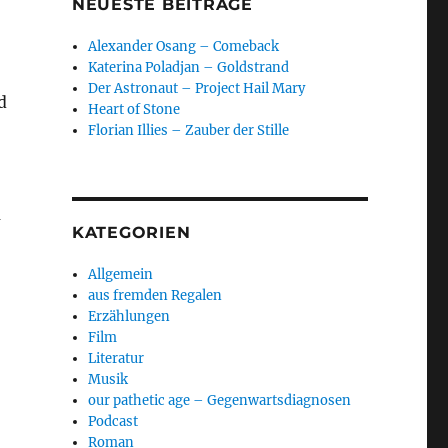
NEUESTE BEITRÄGE
Alexander Osang – Comeback
Katerina Poladjan – Goldstrand
Der Astronaut – Project Hail Mary
d
Heart of Stone
Florian Illies – Zauber der Stille
m
KATEGORIEN
Allgemein
aus fremden Regalen
Erzählungen
Film
Literatur
Musik
our pathetic age – Gegenwartsdiagnosen
Podcast
Roman