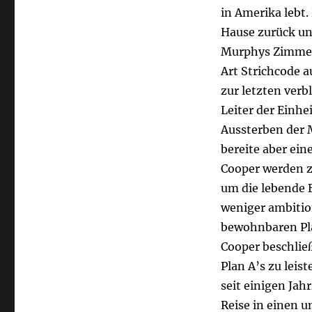
in Amerika lebt
Hause zurück und
Murphys Zimmer,
Art Strichcode a
zur letzten ver
Leiter der Einhe
Aussterben der 
bereite aber ein
Cooper werden zw
um die lebende B
weniger ambitio
bewohnbaren Pla
Cooper beschließ
Plan A’s zu leis
seit einigen Jah
Reise in einen 