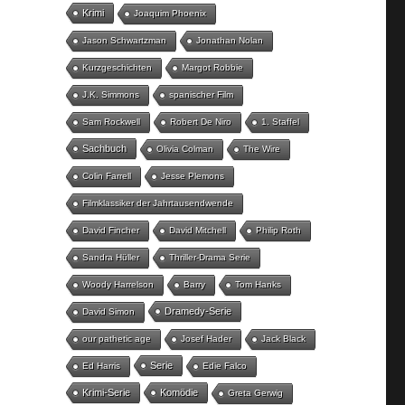
Krimi
Joaquim Phoenix
Jason Schwartzman
Jonathan Nolan
Kurzgeschichten
Margot Robbie
J.K. Simmons
spanischer Film
Sam Rockwell
Robert De Niro
1. Staffel
Sachbuch
Olivia Colman
The Wire
Colin Farrell
Jesse Plemons
Filmklassiker der Jahrtausendwende
David Fincher
David Mitchell
Philip Roth
Sandra Hüller
Thriller-Drama Serie
Woody Harrelson
Barry
Tom Hanks
Dramedy-Serie
David Simon
our pathetic age
Josef Hader
Jack Black
Serie
Ed Harris
Edie Falco
Krimi-Serie
Komödie
Greta Gerwig