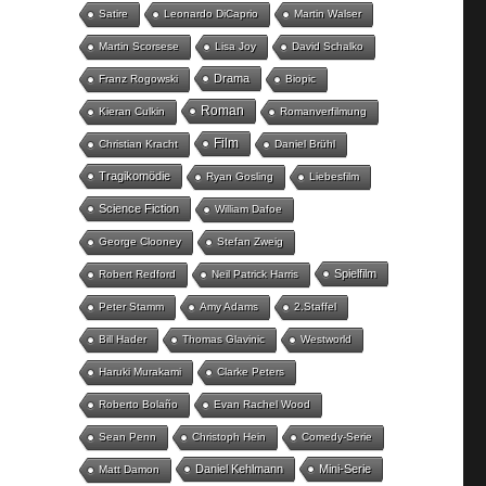
Satire
Leonardo DiCaprio
Martin Walser
Martin Scorsese
Lisa Joy
David Schalko
Drama
Franz Rogowski
Biopic
Roman
Kieran Culkin
Romanverfilmung
Film
Christian Kracht
Daniel Brühl
Tragikomödie
Ryan Gosling
Liebesfilm
Science Fiction
William Dafoe
George Clooney
Stefan Zweig
Spielfilm
Robert Redford
Neil Patrick Harris
Peter Stamm
Amy Adams
2.Staffel
Bill Hader
Thomas Glavinic
Westworld
Haruki Murakami
Clarke Peters
Roberto Bolaño
Evan Rachel Wood
Sean Penn
Christoph Hein
Comedy-Serie
Daniel Kehlmann
Mini-Serie
Matt Damon