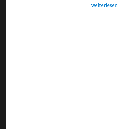
„Interstellar“
weiterlesen