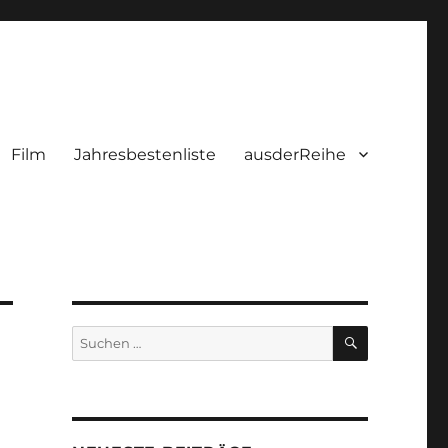
Film
Jahresbestenliste
ausderReihe
SUCHEN
Suchen
nach: