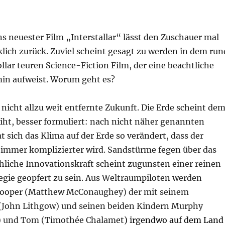
s neuester Film „Interstallar“ lässt den Zuschauer mal
lich zurück. Zuviel scheint gesagt zu werden in dem run
llar teuren Science-Fiction Film, der eine beachtliche
in aufweist. Worum geht es?
 nicht allzu weit entfernte Zukunft. Die Erde scheint de
ht, besser formuliert: nach nicht näher genannten
 sich das Klima auf der Erde so verändert, dass der
mmer komplizierter wird. Sandstürme fegen über das
hliche Innovationskraft scheint zugunsten einer reinen
egie geopfert zu sein. Aus Weltraumpiloten werden
 Cooper (Matthew
McConaughey) der mit seinem
(John Lithgow) und seinen beiden Kindern Murphy
) und Tom (
Timothée Chalamet
) irgendwo auf dem Land