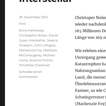
Veröffentlicht
29. Dezember 2014
Christoper Nolan
am
Kategorien
Film
wieder nachdenk
Schlagwörter
Anne Hatheway
,
165 Millionen Do
Christopher Nolan
,
David
Länge von 169 m
Gyasi
,
Interstellar
,
Jessica
Chastain
,
John Lithgow
,
Mackenzie Foy
,
Matthew
Wir erleben eine
McConaughey
,
Michael
Untergang gewei
Caine
,
Science Fiction
,
Katastrophen hat
Timothée Chalamet
Nahrungsanbau i
Schreibe einen
zu
Kommentar
Land, die mensc
Interstellar
Überlebensstrat
Farmer, so wie
Schwiegervater 
(Mackenzie Foy