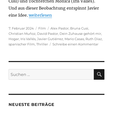
Cusi) und Töchterchen Mónica (Iris Vallés).
Und aus dieser Beobachtung entspinnt Javier
„Dein Zuhause gehört mir“
eine Idee.
weiterlesen
Veröffentlicht
Kategorien
Schlagwörter
7. Februar 2024
Film
Alex Pastor
,
Bruna Cusi
,
am
Christian Muñoz
,
David Pastor
,
Dein Zuhause gehört mir
,
Hogar
,
Iris Vallés
,
Javier Gutiérrez
,
Mario Casas
,
Ruth Díaz
,
zu
spanischer Film
,
Thriller
Schreibe einen Kommentar
Dein
Zuhause
gehört
mir
SU
Suchen
nach:
NEUESTE BEITRÄGE