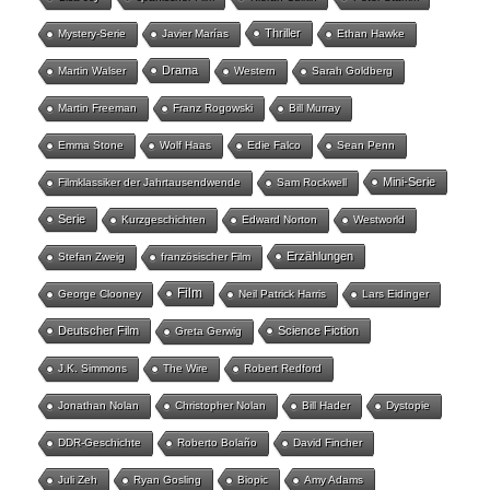
Thriller
Mystery-Serie
Javier Marías
Ethan Hawke
Drama
Martin Walser
Western
Sarah Goldberg
Martin Freeman
Franz Rogowski
Bill Murray
Emma Stone
Wolf Haas
Edie Falco
Sean Penn
Mini-Serie
Filmklassiker der Jahrtausendwende
Sam Rockwell
Serie
Kurzgeschichten
Edward Norton
Westworld
Erzählungen
Stefan Zweig
französischer Film
Film
George Clooney
Neil Patrick Harris
Lars Eidinger
Deutscher Film
Science Fiction
Greta Gerwig
J.K. Simmons
The Wire
Robert Redford
Jonathan Nolan
Christopher Nolan
Bill Hader
Dystopie
DDR-Geschichte
Roberto Bolaño
David Fincher
Juli Zeh
Ryan Gosling
Biopic
Amy Adams