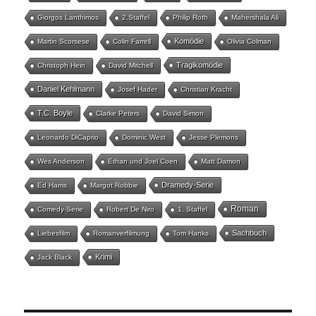
Giorgos Lanthimos
2.Staffel
Philip Roth
Mahershala Ali
Komödie
Martin Scorsese
Colin Farrell
Olivia Colman
Tragikomödie
Christoph Hein
David Mitchell
Daniel Kehlmann
Josef Hader
Christian Kracht
T.C. Boyle
Clarke Peters
David Simon
Leonardo DiCaprio
Dominic West
Jesse Plemons
Wes Anderson
Ethan und Joel Coen
Matt Damon
Dramedy-Serie
Ed Harris
Margot Robbie
Roman
Comedy-Serie
Robert De Niro
1. Staffel
Sachbuch
Liebesfilm
Romanverfilmung
Tom Hanks
Krimi
Jack Black