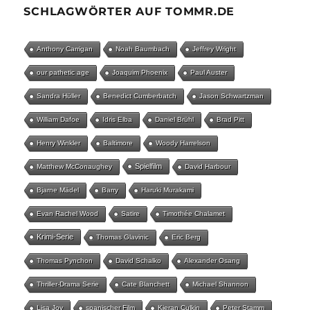
SCHLAGWÖRTER AUF TOMMR.DE
Anthony Carrigan
Noah Baumbach
Jeffrey Wright
our pathetic age
Joaquim Phoenix
Paul Auster
Sandra Hüller
Benedict Cumberbatch
Jason Schwartzman
William Dafoe
Idris Elba
Daniel Brühl
Brad Pitt
Henry Winkler
Baltimore
Woody Harrelson
Spielfilm
Matthew McConaughey
David Harbour
Bjarne Mädel
Barry
Haruki Murakami
Evan Rachel Wood
Satire
Timothée Chalamet
Krimi-Serie
Thomas Glavinic
Eric Berg
Thomas Pynchon
David Schalko
Alexander Osang
Thriller-Drama Serie
Cate Blanchett
Michael Shannon
Lisa Joy
spanischer Film
Kieran Culkin
Peter Stamm