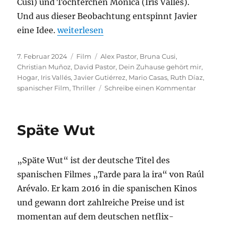
Cusi) und Töchterchen Mónica (Iris Vallés).
Und aus dieser Beobachtung entspinnt Javier
„Dein Zuhause gehört mir“
eine Idee.
weiterlesen
Veröffentlicht
Kategorien
Schlagwörter
7. Februar 2024
Film
Alex Pastor
,
Bruna Cusi
,
am
Christian Muñoz
,
David Pastor
,
Dein Zuhause gehört mir
,
Hogar
,
Iris Vallés
,
Javier Gutiérrez
,
Mario Casas
,
Ruth Díaz
,
zu
spanischer Film
,
Thriller
Schreibe einen Kommentar
Dein
Zuhause
gehört
Späte Wut
mir
„Späte Wut“ ist der deutsche Titel des
spanischen Filmes „Tarde para la ira“ von Raúl
Arévalo. Er kam 2016 in die spanischen Kinos
und gewann dort zahlreiche Preise und ist
momentan auf dem deutschen netflix-