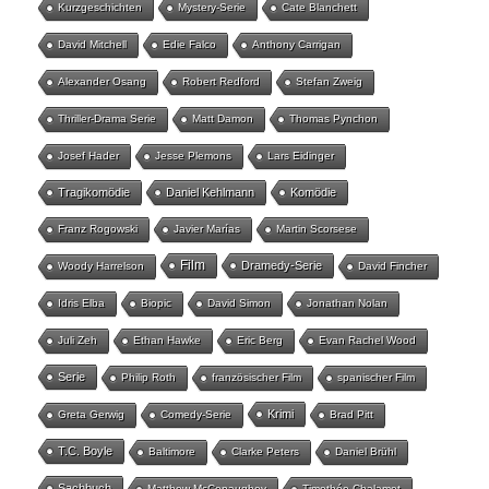
Kurzgeschichten
Mystery-Serie
Cate Blanchett
David Mitchell
Edie Falco
Anthony Carrigan
Alexander Osang
Robert Redford
Stefan Zweig
Thriller-Drama Serie
Matt Damon
Thomas Pynchon
Josef Hader
Jesse Plemons
Lars Eidinger
Tragikomödie
Daniel Kehlmann
Komödie
Franz Rogowski
Javier Marías
Martin Scorsese
Film
Dramedy-Serie
Woody Harrelson
David Fincher
Idris Elba
Biopic
David Simon
Jonathan Nolan
Juli Zeh
Ethan Hawke
Eric Berg
Evan Rachel Wood
Serie
Philip Roth
französischer Film
spanischer Film
Krimi
Greta Gerwig
Comedy-Serie
Brad Pitt
T.C. Boyle
Baltimore
Clarke Peters
Daniel Brühl
Sachbuch
Matthew McConaughey
Timothée Chalamet