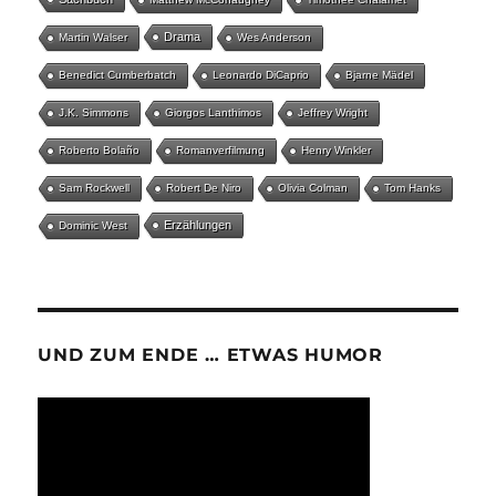
Drama
Martin Walser
Wes Anderson
Benedict Cumberbatch
Leonardo DiCaprio
Bjarne Mädel
J.K. Simmons
Giorgos Lanthimos
Jeffrey Wright
Roberto Bolaño
Romanverfilmung
Henry Winkler
Sam Rockwell
Robert De Niro
Olivia Colman
Tom Hanks
Erzählungen
Dominic West
UND ZUM ENDE … ETWAS HUMOR