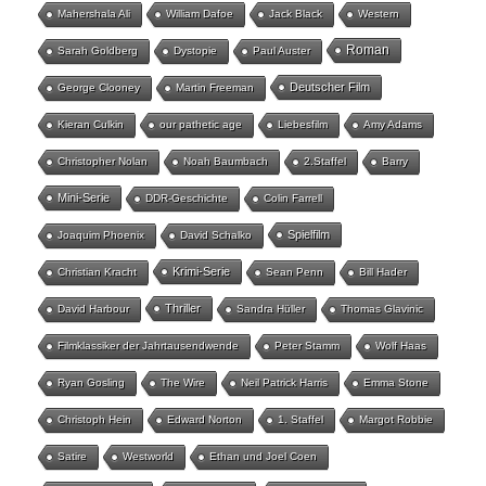
Mahershala Ali
William Dafoe
Jack Black
Western
Roman
Sarah Goldberg
Dystopie
Paul Auster
Deutscher Film
George Clooney
Martin Freeman
Kieran Culkin
our pathetic age
Liebesfilm
Amy Adams
Christopher Nolan
Noah Baumbach
2.Staffel
Barry
Mini-Serie
DDR-Geschichte
Colin Farrell
Spielfilm
Joaquim Phoenix
David Schalko
Krimi-Serie
Christian Kracht
Sean Penn
Bill Hader
Thriller
David Harbour
Sandra Hüller
Thomas Glavinic
Filmklassiker der Jahrtausendwende
Peter Stamm
Wolf Haas
Ryan Gosling
The Wire
Neil Patrick Harris
Emma Stone
Christoph Hein
Edward Norton
1. Staffel
Margot Robbie
Satire
Westworld
Ethan und Joel Coen