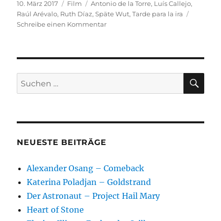
Veröffentlicht
Kategorien
Schlagwörter
10. März 2017
Film
Antonio de la Torre
,
Luís Callejo
,
am
Raúl Arévalo
,
Ruth Díaz
,
Späte Wut
,
Tarde para la ira
zu
Schreibe einen Kommentar
Späte
Wut
SU
Suchen
nach:
NEUESTE BEITRÄGE
Alexander Osang – Comeback
Katerina Poladjan – Goldstrand
Der Astronaut – Project Hail Mary
Heart of Stone