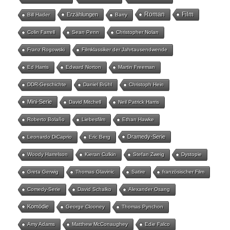
Roman
Film
Erzählungen
Bill Hader
Barry
Colin Farrell
Sean Penn
Christopher Nolan
Franz Rogowski
Filmklassiker der Jahrtausendwende
Ed Harris
Edward Norton
Martin Freeman
DDR-Geschichte
Daniel Brühl
Christoph Hein
Mini-Serie
David Mitchell
Neil Patrick Harris
Roberto Bolaño
Liebesfilm
Ethan Hawke
Dramedy-Serie
Leonardo DiCaprio
Eric Berg
Woody Harrelson
Kieran Culkin
Stefan Zweig
Dystopie
Greta Gerwig
Thomas Glavinic
Satire
französischer Film
Comedy-Serie
David Schalko
Alexander Osang
Komödie
George Clooney
Thomas Pynchon
Amy Adams
Matthew McConaughey
Edie Falco