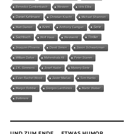
Benedict Cumberbatch
Western
Idris Elba
Daniel Kehlmann
Christian Kracht
Michael Shannon
Krimi
Serie
Matt Damon
Anthony Carrigan
Sachbuch
Thriller
Wolf Haas
Westworld
Joaquim Phoenix
David Simon
Jason Schwartzman
William Dafoe
Mahershala Ali
Peter Stamm
J.K. Simmons
Josef Hader
Mystery-Serie
Evan Rachel Wood
Javier Marías
Tom Hanks
Margot Robbie
Giorgos Lanthimos
Martin Walser
Baltimore
UND ZUM ENDE … ETWAS HUMOR