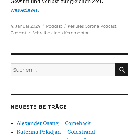
Gewinn und Verlust zur gleichen Zeit.
„Kekulés Corona Podcast“
weiterlesen
Veröffentlicht
Kategorien
Schlagwörter
4. Januar 2024
Podcast
Kekulés Corona Podcast
,
am
zu
Podcast
Schreibe einen Kommentar
Kekulés
Corona
Podcast
SU
Suchen
nach:
NEUESTE BEITRÄGE
Alexander Osang – Comeback
Katerina Poladjan – Goldstrand