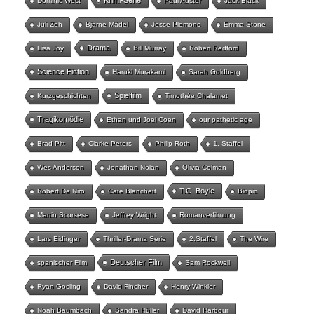
Krimi-Serie
Dominic West
Paul Auster
Jack Black
Juli Zeh
Bjarne Mädel
Jesse Plemons
Emma Stone
Drama
Lisa Joy
Bill Murray
Robert Redford
Science Fiction
Haruki Murakami
Sarah Goldberg
Spielfilm
Kurzgeschichten
Timothée Chalamet
Tragikomödie
Ethan und Joel Coen
our pathetic age
Brad Pitt
Clarke Peters
Philip Roth
1. Staffel
Wes Anderson
Jonathan Nolan
Olivia Colman
T.C. Boyle
Robert De Niro
Cate Blanchett
Biopic
Martin Scorsese
Jeffrey Wright
Romanverfilmung
Lars Eidinger
Thriller-Drama Serie
2.Staffel
The Wire
Deutscher Film
spanischer Film
Sam Rockwell
Ryan Gosling
David Fincher
Henry Winkler
Noah Baumbach
Sandra Hüller
David Harbour