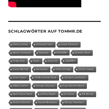
SCHLAGWÖRTER AUF TOMMR.DE
Olivia Colman
Christoph Hein
Jesse Plemons
Komödie
Martin Scorsese
Dystopie
Dominic West
Spielfilm
Philip Roth
Satire
Brad Pitt
David Mitchell
Westworld
Greta Gerwig
Stefan Zweig
Josef Hader
Thriller-Drama Serie
Giorgos Lanthimos
William Dafoe
George Clooney
Evan Rachel Wood
Neil Patrick Harris
Jeffrey Wright
Ed Harris
Bill Murray
Robert Redford
Haruki Murakami
Woody Harrelson