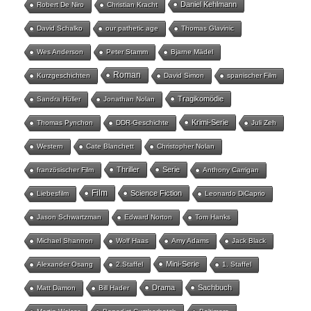
Daniel Kehlmann
Robert De Niro
Christian Kracht
David Schalko
our pathetic age
Thomas Glavinic
Wes Anderson
Peter Stamm
Bjarne Mädel
Roman
Kurzgeschichten
David Simon
spanischer Film
Tragikomödie
Sandra Hüller
Jonathan Nolan
Krimi-Serie
Thomas Pynchon
DDR-Geschichte
Juli Zeh
Western
Cate Blanchett
Christopher Nolan
Thriller
Serie
französischer Film
Anthony Carrigan
Film
Science Fiction
Liebesfilm
Leonardo DiCaprio
Jason Schwartzman
Edward Norton
Tom Hanks
Michael Shannon
Wolf Haas
Amy Adams
Jack Black
Mini-Serie
Alexander Osang
2.Staffel
1. Staffel
Drama
Sachbuch
Matt Damon
Bill Hader