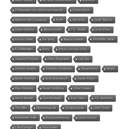
Martin Walser
Benedict Cumberbatch
Baltimore
Filmklassiker der Jahrtausendwende
Emma Stone
Krimi
Matthew McConaughey
Idris Elba
Javier Marías
T.C. Boyle
David Harbour
Mystery-Serie
Sean Penn
Dramedy-Serie
Kieran Culkin
Eric Berg
Margot Robbie
Erzählungen
Barry
Ethan und Joel Coen
Joaquim Phoenix
Franz Rogowski
Lisa Joy
Roberto Bolaño
Timothée Chalamet
Daniel Brühl
Biopic
Martin Freeman
Noah Baumbach
Clarke Peters
Ryan Gosling
Sarah Goldberg
Ethan Hawke
Henry Winkler
Sam Rockwell
Edie Falco
J.K. Simmons
The Wire
Mahershala Ali
Comedy-Serie
Colin Farrell
Deutscher Film
Romanverfilmung
David Fincher
Lars Eidinger
Paul Auster