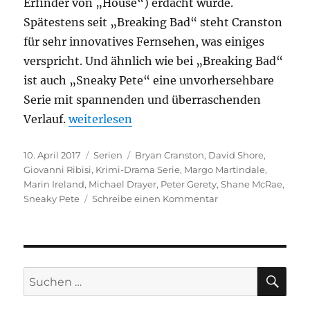
Erfinder von „House“) erdacht wurde.
Spätestens seit „Breaking Bad“ steht Cranston
für sehr innovatives Fernsehen, was einiges
verspricht. Und ähnlich wie bei „Breaking Bad“
ist auch „Sneaky Pete“ eine unvorhersehbare
Serie mit spannenden und überraschenden
„Sneaky Pete“
Verlauf.
weiterlesen
Veröffentlicht
Kategorien
Schlagwörter
10. April 2017
Serien
Bryan Cranston
,
David Shore
,
am
Giovanni Ribisi
,
Krimi-Drama Serie
,
Margo Martindale
,
Marin Ireland
,
Michael Drayer
,
Peter Gerety
,
Shane McRae
,
zu
Sneaky Pete
Schreibe einen Kommentar
Sneaky
Pete
SU
Suchen
nach: