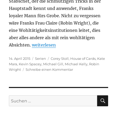
Stabschef, der die schmutzigen Tricks in der
Hauptstadt kennt und anwendet, Franks
loyaler Mann fürs Grobe. Nicht zu vergessen
wäre Franks Frau Claire (Robin Wright), die
eine Wohltätigkeitsinstitutionen leitet, dies
aber alles andere als mit rein wohltätigen
„House of Cards“
Absichten.
weiterlesen
Veröffentlicht
Kategorien
Schlagwörter
14. April 2015
Serien
Corey Stoll
,
House of Cards
,
Kate
am
Mara
,
Kevin Spacey
,
Michael Gill
,
Michael Kelly
,
Robin
zu
Wright
Schreibe einen Kommentar
House
of
Cards
SU
Suchen
nach: