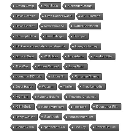
Mini-Serie
Stefan Zweig
Alexander Osang
David Schalko
Evan Rachel Wood
J.K. Simmons
Daniel Kehlmann
David Fincher
Mahershala Ali
Christoph Hein
Lars Eidinger
Dystopie
Filmklassiker der Jahrtausendwende
George Clooney
Dominic West
Wolf Haas
Amy Adams
Sandra Hüller
The Wire
Robert Redford
Sean Penn
Leonardo DiCaprio
Liebesfilm
Romanverfilmung
Thriller
Tragikomödie
Josef Hader
Western
Roman
Roberto Bolaño
Timothée Chalamet
Krimi-Serie
Deutscher Film
Haruki Murakami
Idris Elba
Sachbuch
Henry Winkler
französischer Film
Kieran Culkin
spanischer Film
Lisa Joy
Robert De Niro