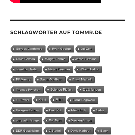
SCHLAGWÖRTER AUF TOMMR.DE
Giorgos Lanthimos
Ryan Gosling
Juli Zeh
Olivia Colman
Margot Robbie
Jesse Plemons
Jonathan Nolan
Martin Freeman
William Dafoe
Bill Murray
Sarah Goldberg
David Mitchell
Science Fiction
Erzählungen
Thomas Pynchon
Film
Krimi
1. Staffel
Franz Rogowski
Kurzgeschichten
Brad Pitt
Philip Roth
Satire
our pathetic age
Eric Berg
Wes Anderson
DDR-Geschichte
2.Staffel
David Harbour
Barry