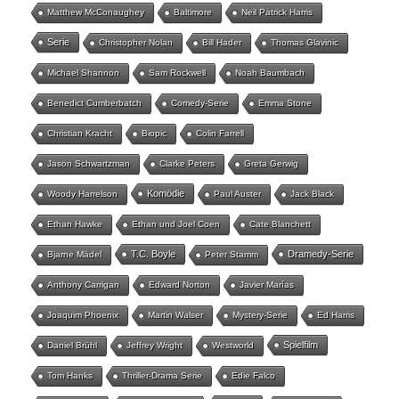
Matthew McConaughey
Baltimore
Neil Patrick Harris
Serie
Christopher Nolan
Bill Hader
Thomas Glavinic
Michael Shannon
Sam Rockwell
Noah Baumbach
Benedict Cumberbatch
Comedy-Serie
Emma Stone
Christian Kracht
Biopic
Colin Farrell
Jason Schwartzman
Clarke Peters
Greta Gerwig
Komödie
Woody Harrelson
Paul Auster
Jack Black
Ethan Hawke
Ethan und Joel Coen
Cate Blanchett
T.C. Boyle
Dramedy-Serie
Bjarne Mädel
Peter Stamm
Anthony Carrigan
Edward Norton
Javier Marías
Joaquim Phoenix
Martin Walser
Mystery-Serie
Ed Harris
Spielfilm
Daniel Brühl
Jeffrey Wright
Westworld
Tom Hanks
Thriller-Drama Serie
Edie Falco