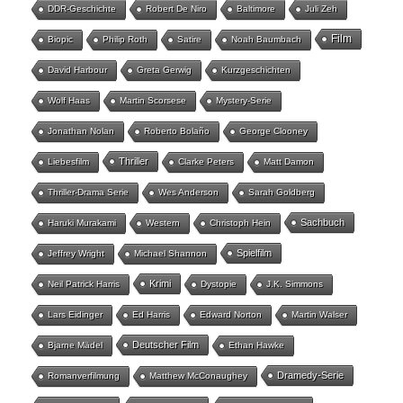
DDR-Geschichte
Robert De Niro
Baltimore
Juli Zeh
Film
Biopic
Philip Roth
Satire
Noah Baumbach
David Harbour
Greta Gerwig
Kurzgeschichten
Wolf Haas
Martin Scorsese
Mystery-Serie
Jonathan Nolan
Roberto Bolaño
George Clooney
Thriller
Liebesfilm
Clarke Peters
Matt Damon
Thriller-Drama Serie
Wes Anderson
Sarah Goldberg
Sachbuch
Haruki Murakami
Western
Christoph Hein
Spielfilm
Jeffrey Wright
Michael Shannon
Krimi
Neil Patrick Harris
Dystopie
J.K. Simmons
Lars Eidinger
Ed Harris
Edward Norton
Martin Walser
Deutscher Film
Bjarne Mädel
Ethan Hawke
Dramedy-Serie
Romanverfilmung
Matthew McConaughey