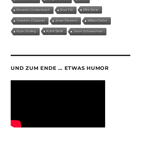
Mini-Serie
Benedict Cumberbatch
Brad Pitt
Timothée Chalamet
Jesse Plemons
William Dafoe
Krimi-Serie
Ryan Gosling
Jason Schwartzman
UND ZUM ENDE … ETWAS HUMOR