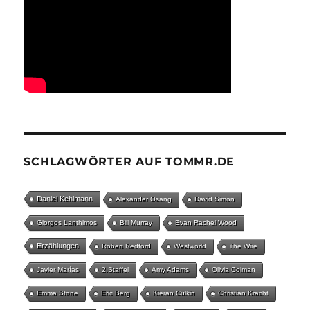
SCHLAGWÖRTER AUF TOMMR.DE
Daniel Kehlmann
Alexander Osang
David Simon
Giorgos Lanthimos
Bill Murray
Evan Rachel Wood
Erzählungen
Robert Redford
Westworld
The Wire
Javier Marías
2.Staffel
Amy Adams
Olivia Colman
Emma Stone
Eric Berg
Kieran Culkin
Christian Kracht