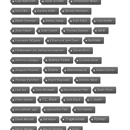
Cate Blanchett
David Schalko
Christopher Nolan
Idris Elba
Sandra Hüller
Woody Harrelson
Martin Freeman
Stefan Zweig
Edie Falco
Paul Auster
Serie
Josef Hader
Colin Farrell
Thomas Glavinic
Komödie
Leonardo DiCaprio
Ethan und Joel Coen
Filmklassiker der Jahrtausendwende
Daniel Brühl
Science Fiction
Anthony Carrigan
Comedy-Serie
Drama
Joaquim Phoenix
Mahershala Ali
David Fincher
Thomas Pynchon
Franz Rogowski
Dominic West
Lisa Joy
Sam Rockwell
französischer Film
Sean Penn
T.C. Boyle
Peter Stamm
Jack Black
1. Staffel
our pathetic age
spanischer Film
Tom Hanks
Roman
Tragikomödie
David Mitchell
Bill Hader
Henry Winkler
Margot Robbie
Barry