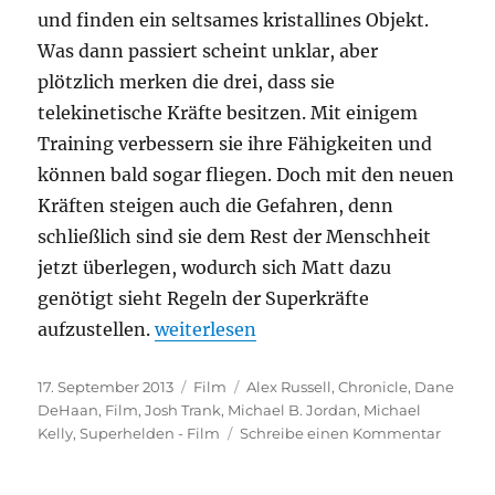
und finden ein seltsames kristallines Objekt.
Was dann passiert scheint unklar, aber
plötzlich merken die drei, dass sie
telekinetische Kräfte besitzen. Mit einigem
Training verbessern sie ihre Fähigkeiten und
können bald sogar fliegen. Doch mit den neuen
Kräften steigen auch die Gefahren, denn
schließlich sind sie dem Rest der Menschheit
jetzt überlegen, wodurch sich Matt dazu
genötigt sieht Regeln der Superkräfte
„Chronicle“
aufzustellen.
weiterlesen
Veröffentlicht
Kategorien
Schlagwörter
17. September 2013
Film
Alex Russell
,
Chronicle
,
Dane
am
DeHaan
,
Film
,
Josh Trank
,
Michael B. Jordan
,
Michael
zu
Kelly
,
Superhelden - Film
Schreibe einen Kommentar
Chronic