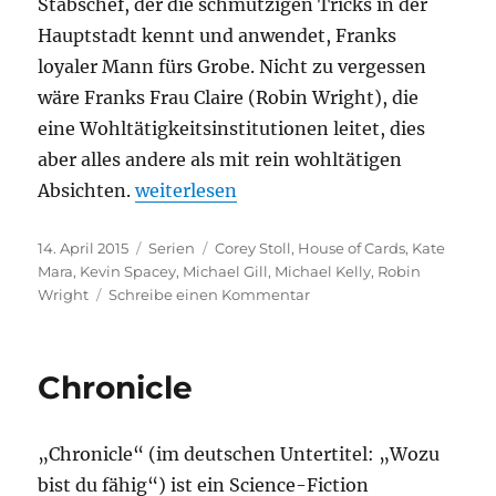
Stabschef, der die schmutzigen Tricks in der
Hauptstadt kennt und anwendet, Franks
loyaler Mann fürs Grobe. Nicht zu vergessen
wäre Franks Frau Claire (Robin Wright), die
eine Wohltätigkeitsinstitutionen leitet, dies
aber alles andere als mit rein wohltätigen
„House of Cards“
Absichten.
weiterlesen
Veröffentlicht
Kategorien
Schlagwörter
14. April 2015
Serien
Corey Stoll
,
House of Cards
,
Kate
am
Mara
,
Kevin Spacey
,
Michael Gill
,
Michael Kelly
,
Robin
zu
Wright
Schreibe einen Kommentar
House
of
Cards
Chronicle
„Chronicle“ (im deutschen Untertitel: „Wozu
bist du fähig“) ist ein Science-Fiction